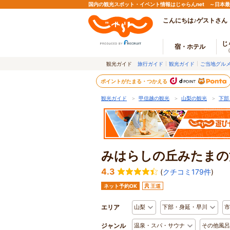
国内の観光スポット・イベント情報はじゃらんnet ～日本
こんにちは♪ゲストさん
じ
宿・ホテル
観光ガイド
旅行ガイド
観光ガイド
ご当地グル
ポイントがたまる・つかえる
観光ガイド
＞
甲信越の観光
＞
山梨の観光
＞
下部
みはらしの丘みたまの
4.3
(
クチコミ179件
)
ネット予約OK
王道
エリア
山梨
下部・身延・早川
市
ジャンル
温泉・スパ・サウナ
その他風呂