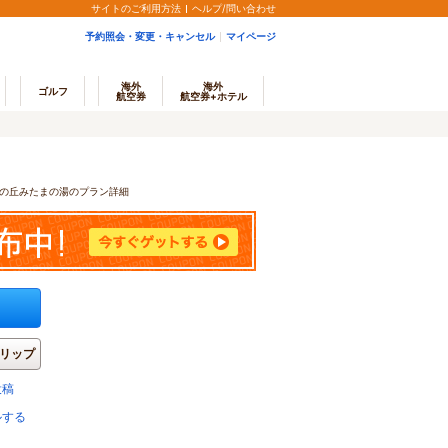
サイトのご利用方法
ヘルプ/問い合わせ
予約照会・変更・キャンセル
マイページ
海外
海外
ゴルフ
航空券
航空券+ホテル
の丘みたまの湯のプラン詳細
リップ
投稿
ルする