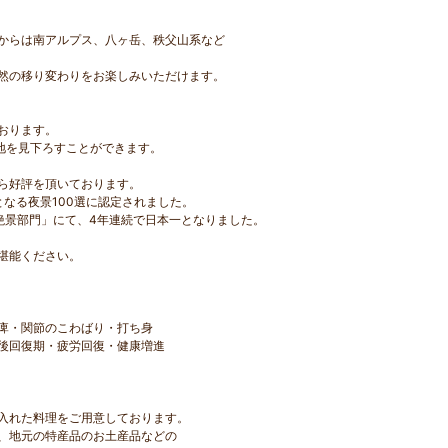
からは南アルプス、八ヶ岳、秩父山系など
然の移り変わりをお楽しみいただけます。
おります。
盆地を見下ろすことができます。
ら好評を頂いております。
となる夜景100選に認定されました。
「絶景部門」にて、4年連続で日本一となりました。
堪能ください。
痺・関節のこわばり・打ち身
後回復期・疲労回復・健康増進
入れた料理をご用意しております。
、地元の特産品のお土産品などの