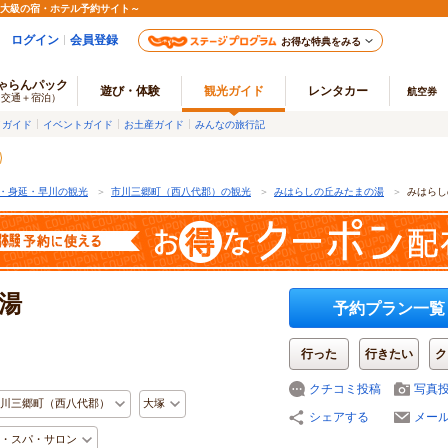
最大級の宿・ホテル予約サイト～
ログイン
会員登録
お得な特典をみる
ゃらんパック
遊び・体験
観光ガイド
レンタカー
航空券
（交通＋宿泊）
メガイド
イベントガイド
お土産ガイド
みんなの旅行記
・身延・早川の観光
＞
市川三郷町（西八代郡）の観光
＞
みはらしの丘みたまの湯
＞
みはらし
湯
予約プラン一覧
行った
行きたい
ク
クチコミ投稿
写真
川三郷町（西八代郡）
大塚
シェアする
メー
・スパ・サロン