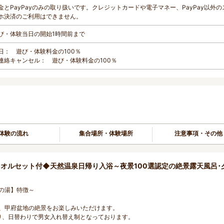
金とPayPayのみの取り扱いです。クレジットカードや電子マネー、PayPay以外の
ホ決済のご利用はできません。
び・体験当日の開始1時間前まで
日： 遊び・体験料金の100％
連絡キャンセル： 遊び・体験料金の100％
体験の流れ
集合場所・体験場所
注意事項・その他
オルセット付◆天然温泉日帰り入浴～夜景100選認定の絶景露天風呂･
の湯】特徴～
、甲府盆地の絶景をお楽しみいただけます。
り、日替わりで男女入れ替え制となっております。