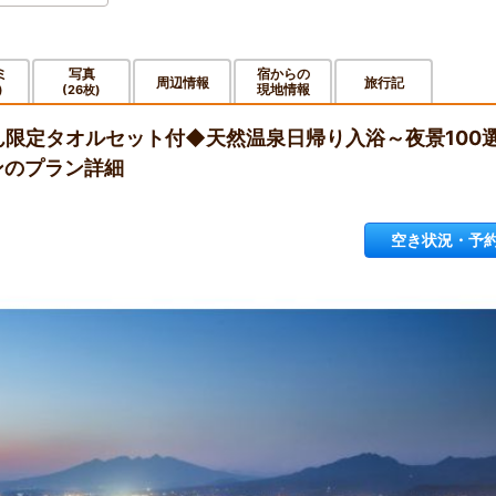
ミ
写真
宿からの
周辺情報
旅行記
現地情報
)
(26枚)
ん限定タオルセット付◆天然温泉日帰り入浴～夜景100
ンのプラン詳細
空き状況・予