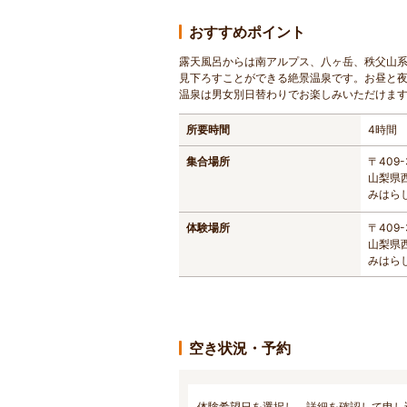
おすすめポイント
露天風呂からは南アルプス、八ヶ岳、秩父山
見下ろすことができる絶景温泉です。お昼と
温泉は男女別日替わりでお楽しみいただけます
所要時間
4時間
集合場所
〒409-
山梨県
みはら
体験場所
〒409-
山梨県
みはら
空き状況・予約
体験希望日を選択し、詳細を確認して申し