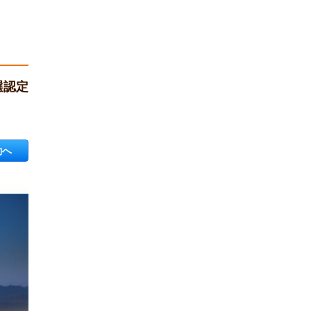
選認定
約へ