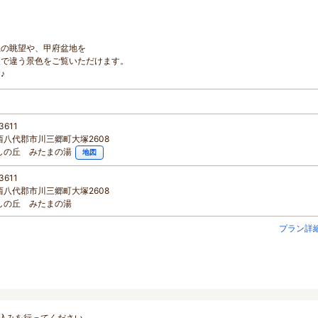
系の眺望や、甲府盆地を
夜で違う景色をご覧いただけます。
♪
3611
西八代郡市川三郷町大塚2608
しの丘 みたまの湯
地図
3611
西八代郡市川三郷町大塚2608
しの丘 みたまの湯
プラン詳
込みを行ってください。