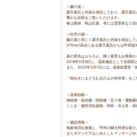
～藤の湯～
露天風呂と内湯を併設しており、露天風呂
豊かな自然をご覧いただけます。
春は新緑、秋は紅葉、冬には雪景色など自
～牡丹の湯～
藤の湯と同じく露天風呂と内湯を併設して
370mの高台にある露天風呂からは甲府
昼の景色はもちろん、輝く夜景もお客様か
2019年3月9日に、温泉施設として全国初
また、2023年3月1日には、温泉総選挙
「煌めきにまどろむ丘の上の特等席」をご
～温泉効能～
神経痛・筋肉痛・関節痛・五十肩・運動麻
くじき・慢性消化器病・痔疾・冷え性・病
～施設情報～
地産地消を推進し、甲州の郷土料理を取り
またボディケアはじめとしたマッサージや