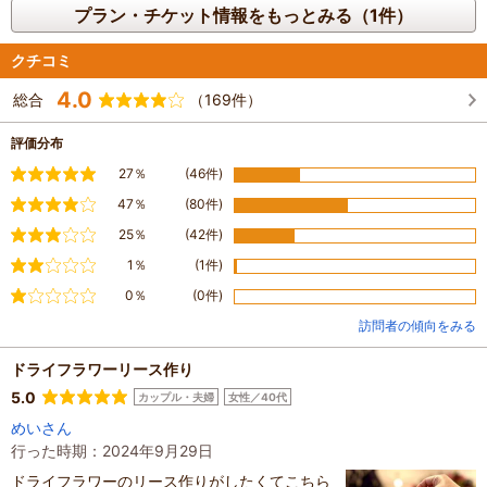
プラン・チケット情報をもっとみる（1件）
クチコミ
4.0
総合
（169件）
評価分布
満足
27％
(46件)
やや満足
47％
(80件)
普通
25％
(42件)
やや不満
1％
(1件)
不満
0％
(0件)
訪問者の傾向をみる
ドライフラワーリース作り
5.0
カップル・夫婦
女性／40代
めいさん
行った時期：2024年9月29日
ドライフラワーのリース作りがしたくてこちら