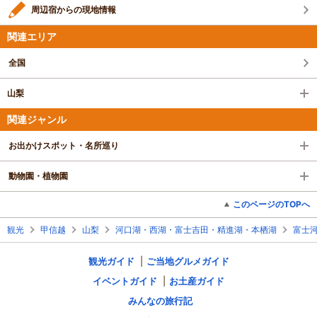
周辺宿からの現地情報
関連エリア
全国
山梨
関連ジャンル
お出かけスポット・名所巡り
動物園・植物園
このページのTOPへ
観光
甲信越
山梨
河口湖・西湖・富士吉田・精進湖・本栖湖
富士
観光ガイド
ご当地グルメガイド
イベントガイド
お土産ガイド
みんなの旅行記