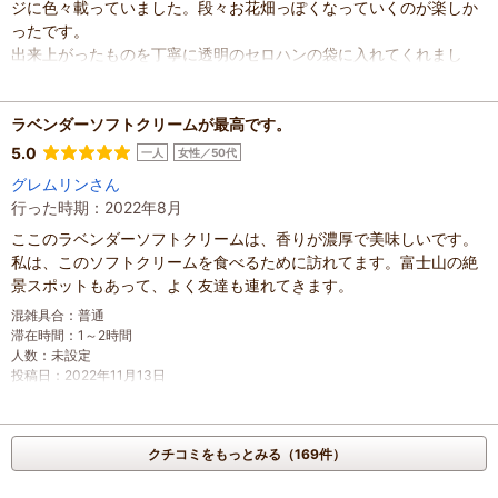
ジに色々載っていました。段々お花畑っぽくなっていくのが楽しか
ったです。
出来上がったものを丁寧に透明のセロハンの袋に入れてくれまし
た。
SNSに載せると小さなドライフラワーのブーケをくれるとの事で頂
いてきました。
ラベンダーソフトクリームが最高です。
お土産売り場が広いです。2階に体験教室がありますが、2階の方が
5.0
一人
女性／50代
１階よりハーブ館らしいお土産が沢山ありました。ラベンダーのサ
グレムリンさん
シェ買えばよかったかなーと後悔しています。
行った時期：2022年8月
建物の裏にはお花畑がありジニアがいっぱい咲いていました。
ここのラベンダーソフトクリームは、香りが濃厚で美味しいです。
混雑具合
：
やや空いていた
私は、このソフトクリームを食べるために訪れてます。富士山の絶
滞在時間
：
1時間未満
景スポットもあって、よく友達も連れてきます。
人数
：
未設定
投稿日
：
2024年9月30日
混雑具合
：
普通
滞在時間
：
1～2時間
人数
：
未設定
投稿日
：
2022年11月13日
クチコミをもっとみる（169件）