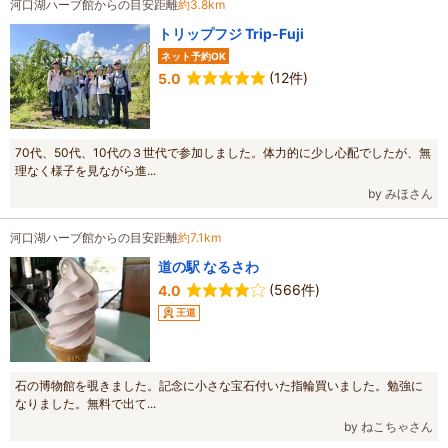
河口湖ハーブ館からの目安距離
約3.8km
トリップフジ Trip-Fuji
ネット予約OK
(12件)
5.0
70代、50代、10代の３世代で参加しました。体力的に少し心配でしたが、無
理なく様子を見ながら進...
by みほさん
河口湖ハーブ館からの目安距離
約7.1km
道の駅 なるさわ
(566件)
4.0
王道
石の博物館を覗きました。記念に小さな宝石付いた指輪買いました。勉強に
なりました。無料で出て...
by ねこちゃさん