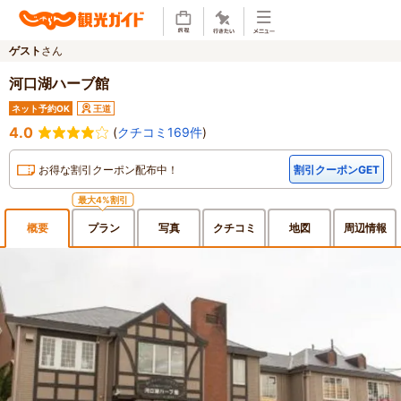
ゲスト
さん
河口湖ハーブ館
ネット予約OK
王道
4.0
(
クチコミ169件
)
お得な割引クーポン配布中！
割引クーポンGET
最大4%割引
概要
プラン
写真
クチ
コミ
地図
周辺
情報