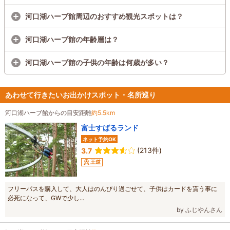
河口湖ハーブ館周辺のおすすめ観光スポットは？
河口湖ハーブ館の年齢層は？
河口湖ハーブ館の子供の年齢は何歳が多い？
あわせて行きたいお出かけスポット・名所巡り
河口湖ハーブ館からの目安距離
約5.5km
富士すばるランド
ネット予約OK
(213件)
3.7
王道
フリーパスを購入して、大人はのんびり過ごせて、子供はカードを貰う事に
必死になって、GWで少し...
by ふじやんさん