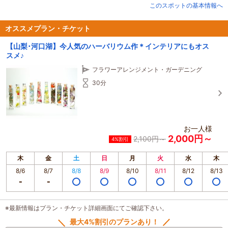
別館「香水の舎」でオリジナルフレグランスを作って旅の思い出にしても◎。
このスポットの基本情報へ
カフェ「グリーンハウス」では、種類豊富なハーブティとラベンダーソフトク
リームが大人気！
オススメプラン・チケット
【山梨･河口湖】今人気のハーバリウム作＊インテリアにもオス
スメ♪
フラワーアレンジメント・ガーデニング
30分
お一人様
2,000円～
2,100円～
4%割引
木
金
土
日
月
火
水
木
8/6
8/7
8/8
8/9
8/10
8/11
8/12
8/13
※最新情報はプラン・チケット詳細画面にてご確認下さい。
最大4%割引のプランあり！