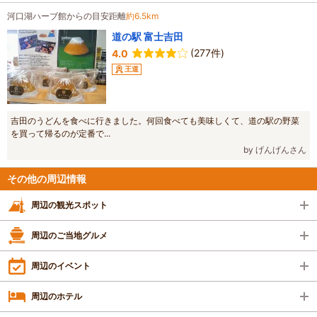
河口湖ハーブ館からの目安距離
約6.5km
道の駅 富士吉田
(277件)
4.0
王道
吉田のうどんを食べに行きました。何回食べても美味しくて、道の駅の野菜
を買って帰るのが定番で...
by げんげんさん
その他の周辺情報
周辺の観光スポット
周辺のご当地グルメ
周辺のイベント
周辺のホテル