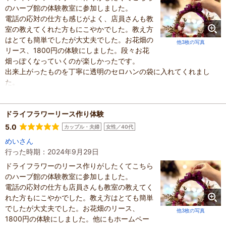
のハーブ館の体験教室に参加しました。
電話の応対の仕方も感じがよく、店員さんも教
室の教えてくれた方もにこやかでした。教え方
はとても簡単でしたが大丈夫でした。お花畑の
他3枚の写真
リース、1800円の体験にしました。段々お花
畑っぽくなっていくのが楽しかったです。
出来上がったものを丁寧に透明のセロハンの袋に入れてくれまし
た。
SNSに載せると小さなドライフラワーのブーケをくれるとの事で頂
いてきました。
お土産売り場も広く2階にも沢山ありました。ラベンダーのサシェ買
ドライフラワーリース作り体験
えばよかったかなーと後悔しています。
5.0
カップル・夫婦
女性／40代
建物の裏にはお花畑がありジニアがいっぱい咲いていました。
めいさん
混雑具合
：
やや空いていた
行った時期：2024年9月29日
滞在時間
：
1時間未満
ドライフラワーのリース作りがしたくてこちら
人数
：
未設定
投稿日
のハーブ館の体験教室に参加しました。
：
2024年9月30日
電話の応対の仕方も店員さんも教室の教えてく
れた方もにこやかでした。教え方はとても簡単
でしたが大丈夫でした。お花畑のリース、
他3枚の写真
1800円の体験にしました。他にもホームペー