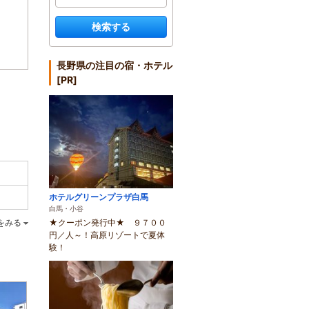
検索する
長野県の注目の宿・ホテル
[PR]
ホテルグリーンプラザ白馬
白馬・小谷
★クーポン発行中★ ９７００
をみる
円／人～！高原リゾートで夏体
験！