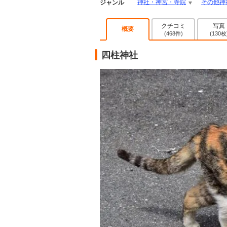
神社・神宮・寺院
その他神
ジャンル
クチコミ
写真
概要
(468件)
(130枚
四柱神社