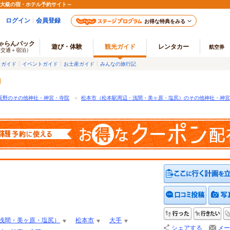
最大級の宿・ホテル予約サイト～
ログイン
会員登録
お得な特典をみる
ゃらんパック
遊び・体験
観光ガイド
レンタカー
航空券
（交通＋宿泊）
メガイド
イベントガイド
お土産ガイド
みんなの旅行記
長野のその他神社・神宮・寺院
＞
松本市（松本駅周辺・浅間・美ヶ原・塩尻）のその他神社・神宮
クチコ
行った
行
浅間・美ヶ原・塩尻）
松本市
大手
シェアする
メー