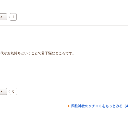
1
い
印代がお気持ちということで若干悩むところです。
0
い
四柱神社のクチコミをもっとみる（4