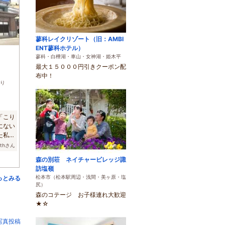
蓼科レイクリゾート（旧：AMBI
ENT蓼科ホテル）
)
蓼科・白樺湖・車山・女神湖・姫木平
最大１５０００円引きクーポン配
布中！
り
「こり
にない
た私た
ethさん
森の別荘 ネイチャービレッジ諏
訪塩嶺
松本市（松本駅周辺・浅間・美ヶ原・塩
っとみる
尻）
森のコテージ お子様連れ大歓迎
★☆
写真投稿