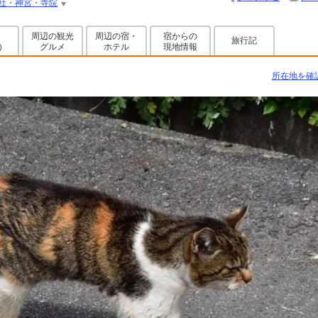
社・神宮・寺院
周辺の観光
周辺の宿・
宿からの
旅行記
グルメ
ホテル
現地情報
)
所在地を確