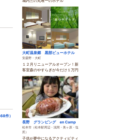
城内三の丸唯一のホテル
大町温泉郷 黒部ビューホテル
安曇野・大町
１２月リニューアルオープン！新
客室森のやすらぎが今だけ１万円
68件）
長野 グランピング en Camp
松本市（松本駅周辺・浅間・美ヶ原・塩
尻）
子供が夢中になるアクティビティ