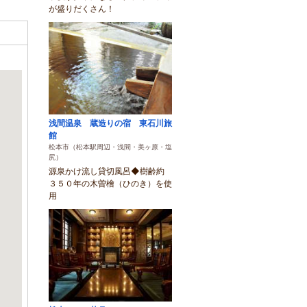
が盛りだくさん！
浅間温泉 蔵造りの宿 東石川旅
館
松本市（松本駅周辺・浅間・美ヶ原・塩
尻）
源泉かけ流し貸切風呂◆樹齢約
３５０年の木曽檜（ひのき）を使
用