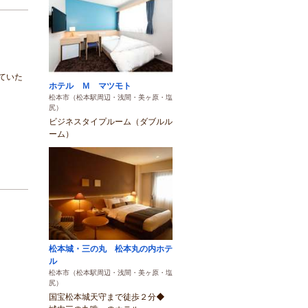
ていた
ホテル Ｍ マツモト
松本市（松本駅周辺・浅間・美ヶ原・塩
尻）
ビジネスタイプルーム（ダブルル
ーム）
松本城・三の丸 松本丸の内ホテ
ル
松本市（松本駅周辺・浅間・美ヶ原・塩
尻）
国宝松本城天守まで徒歩２分◆