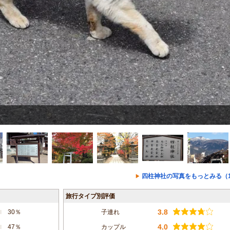
四柱神社の写真をもっとみる（1
旅行タイプ別評価
3.8
30％
子連れ
4.0
47％
カップル