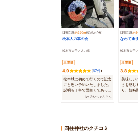
目安距離
約250m
(徒歩約4分)
目安距離
約9
松本人力車の会
なわて通
松本市大手／人力車
松本市大手
王道
王道
4.9
3.8
(
67件
)
松本城に初めて行くので記念
美味しい
にと思い予約いたしました。
さを感じ
説明も丁寧で面白くてあっと
り、短時
いう間に時...
めです。歴
by みいちゃんさん
四柱神社のクチコミ