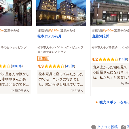
0m
(徒歩約2分)
目安距離
約220m
(徒歩約3分)
目安距離
約460m
(徒歩約6分
り
松本ホテル花月
山屋御飴所
／その他ショッピング
松本市大手／バイキング・ビュッフ
松本市大手／洋菓子・パン作
ェ・ホテルレストラン
王道
4.2
(
11件
)
4.3
(
806件
)
(
43件
)
出来上がった飴を見て
ゃ飴屋さんになれそう
パン屋さんや懐かし
松本家具に座ってみたかった
ね。私たち」と苦笑し
る小物やさんがあ
のでモーニングに行きまし
ちを「いえい...
by B
間で歩けるのでお勧
た。駅から少し離れていて平
史を...
日だとのんびり...
by 姫の湯さん
by Iizさん
観光スポットをも
クチコミ投稿