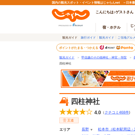
国内の観光スポット・イベント情報はじゃらんnet ～日本
こんにちは♪ゲストさん
じ
宿・ホテル
観光ガイド
旅行ガイド
観光ガイド
ご当地グル
ポイントがたまる・つかえる
観光ガイド
＞
甲信越のその他神社・神宮・寺院
＞
四柱神社
四柱神社
4.0
（
クチコミ
468
件
)
王道
長野
松本市（松本駅周辺・
エリア