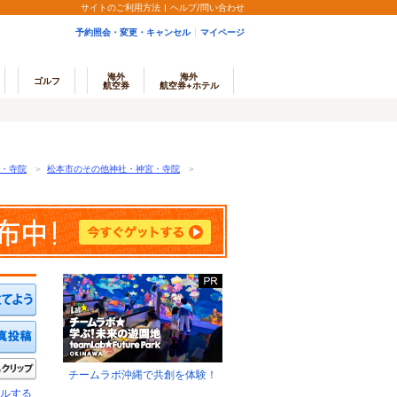
サイトのご利用方法
ヘルプ/問い合わせ
予約照会・変更・キャンセル
マイページ
海外
海外
ゴルフ
航空券
航空券+ホテル
・寺院
＞
松本市のその他神社・神宮・寺院
＞
ミを投稿する
写真を投稿する
きたい
クリップ
チームラボ沖縄で共創を体験！
ルする