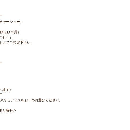
￣
チャーシュー）
有頭えび３尾）
これ！）
トにてご指定下さい。
￣
べます♪
￣
ョーケースからアイスをお一つお選びください。
取り寄せた