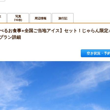
ミ
写真
周辺情報
旅行記
(10枚)
選べるお食事+全国ご当地アイス】セット！じゃらん限定
プラン詳細
空き状況・予