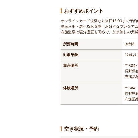
おすすめポイント
オンラインカード決済なら当日16:00まで予約
温泉入浴・選べるお食事・お好きなプレミアムア
布施温泉は塩分濃度も高めで、加水無しの天
所要時間
3時間
対象年齢
12歳以
集合場所
〒384-
長野県佐
布施温
体験場所
〒384-
長野県佐
布施温
空き状況・予約