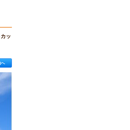
♪カッ
約へ