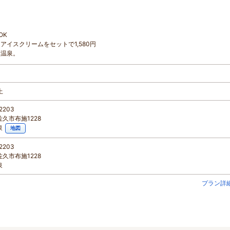
OK
イスクリームをセットで1,580円
然温泉。
上
2203
久市布施1228
泉
地図
2203
久市布施1228
泉
プラン詳