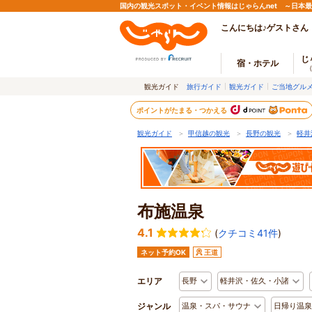
国内の観光スポット・イベント情報はじゃらんnet ～日本
こんにちは♪ゲストさん
じ
宿・ホテル
観光ガイド
旅行ガイド
観光ガイド
ご当地グル
ポイントがたまる・つかえる
観光ガイド
＞
甲信越の観光
＞
長野の観光
＞
軽井
布施温泉
4.1
(
クチコミ41件
)
ネット予約OK
王道
エリア
長野
軽井沢・佐久・小諸
ジャンル
温泉・スパ・サウナ
日帰り温泉