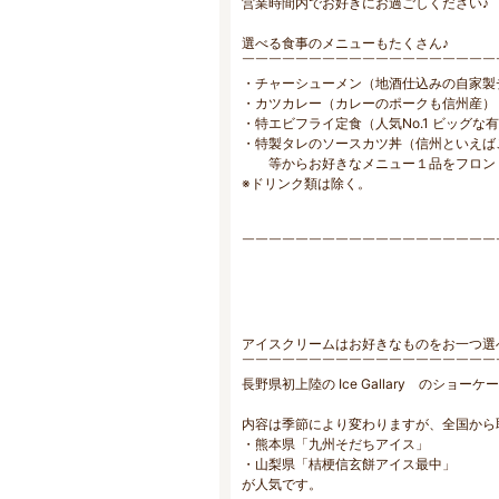
営業時間内でお好きにお過ごしください♪
選べる食事のメニューもたくさん♪
￣￣￣￣￣￣￣￣￣￣￣￣￣￣￣￣￣￣￣
・チャーシューメン（地酒仕込みの自家製
・カツカレー（カレーのポークも信州産）
・特エビフライ定食（人気No.1 ビッグな
・特製タレのソースカツ丼（信州といえば
等からお好きなメニュー１品をフロン
※ドリンク類は除く。
￣￣￣￣￣￣￣￣￣￣￣￣￣￣￣￣￣￣￣
アイスクリームはお好きなものをお一つ選
￣￣￣￣￣￣￣￣￣￣￣￣￣￣￣￣￣￣￣
長野県初上陸の Ice Gallary のシ
内容は季節により変わりますが、全国から
・熊本県「九州そだちアイス」
・山梨県「桔梗信玄餅アイス最中」
が人気です。