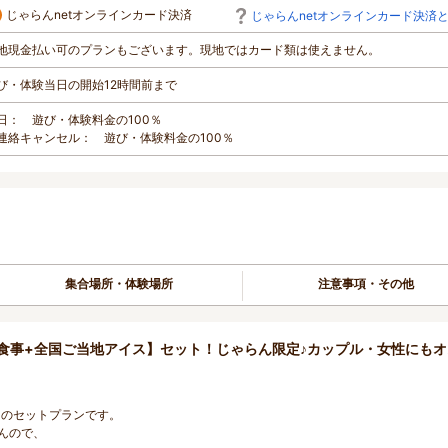
じゃらんnetオンラインカード決済
じゃらんnetオンラインカード決済
地現金払い可のプランもございます。現地ではカード類は使えません。
び・体験当日の開始12時間前まで
日： 遊び・体験料金の100％
連絡キャンセル： 遊び・体験料金の100％
集合場所・体験場所
注意事項・その他
食事+全国ご当地アイス】セット！じゃらん限定♪カップル・女性にもオ
個のセットプランです。
んので、