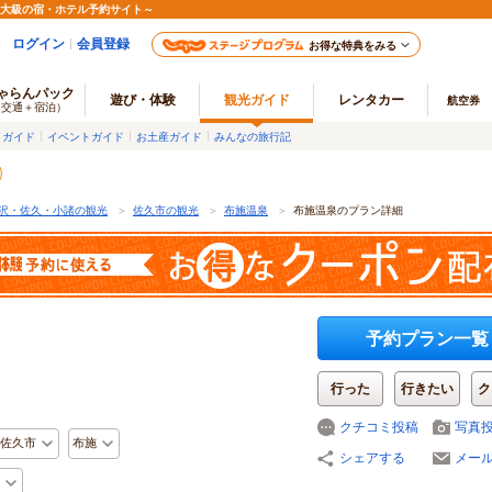
最大級の宿・ホテル予約サイト～
ログイン
会員登録
お得な特典をみる
ゃらんパック
遊び・体験
観光ガイド
レンタカー
航空券
（交通＋宿泊）
メガイド
イベントガイド
お土産ガイド
みんなの旅行記
沢・佐久・小諸の観光
＞
佐久市の観光
＞
布施温泉
＞
布施温泉のプラン詳細
予約プラン一覧
行った
行きたい
ク
クチコミ投稿
写真
佐久市
布施
シェアする
メー