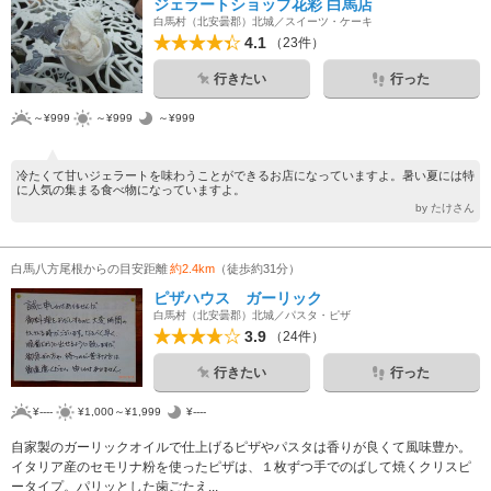
ジェラートショップ花彩 白馬店
白馬村（北安曇郡）北城／スイーツ・ケーキ
4.1
（23件）
行きたい
行った
～¥999
～¥999
～¥999
冷たくて甘いジェラートを味わうことができるお店になっていますよ。暑い夏には特
に人気の集まる食べ物になっていますよ。
by たけさん
白馬八方尾根からの目安距離
約2.4km
（徒歩約31分）
ピザハウス ガーリック
白馬村（北安曇郡）北城／パスタ・ピザ
3.9
（24件）
行きたい
行った
¥----
¥1,000～¥1,999
¥----
自家製のガーリックオイルで仕上げるピザやパスタは香りが良くて風味豊か。
イタリア産のセモリナ粉を使ったピザは、１枚ずつ手でのばして焼くクリスピ
ータイプ。パリッとした歯ごたえ...