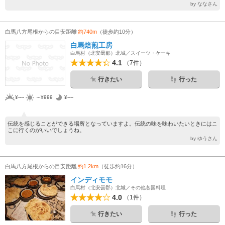
by ななさん
白馬八方尾根からの目安距離
約740m
（徒歩約10分）
白馬焙煎工房
白馬村（北安曇郡）北城／スイーツ・ケーキ
4.1
（7件）
行きたい
行った
¥----
～¥999
¥----
伝統を感じることができる場所となっていますよ。伝統の味を味わいたいときにはこ
こに行くのがいいでしょうね。
by ゆうさん
白馬八方尾根からの目安距離
約1.2km
（徒歩約16分）
インディモモ
白馬村（北安曇郡）北城／その他各国料理
4.0
（1件）
行きたい
行った