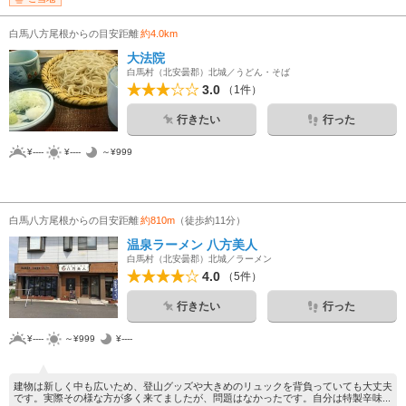
白馬八方尾根からの目安距離
約4.0km
大法院
白馬村（北安曇郡）北城／うどん・そば
3.0
（1件）
行きたい
行った
¥----
¥----
～¥999
白馬八方尾根からの目安距離
約810m
（徒歩約11分）
温泉ラーメン 八方美人
白馬村（北安曇郡）北城／ラーメン
4.0
（5件）
行きたい
行った
¥----
～¥999
¥----
建物は新しく中も広いため、登山グッズや大きめのリュックを背負っていても大丈夫
です。実際その様な方が多く来てましたが、問題はなかったです。自分は特製辛味...