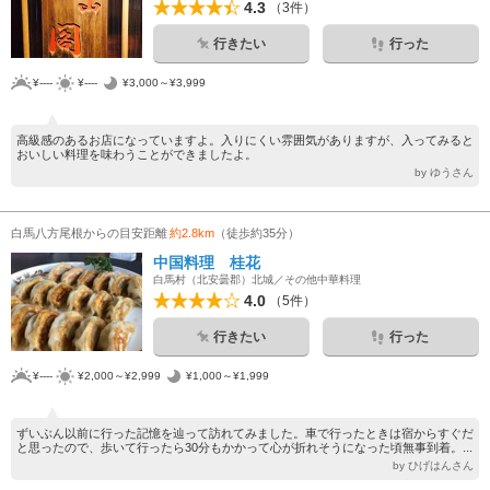
4.3
（3件）
行きたい
行った
¥----
¥----
¥3,000～¥3,999
高級感のあるお店になっていますよ。入りにくい雰囲気がありますが、入ってみると
おいしい料理を味わうことができましたよ。
by ゆうさん
白馬八方尾根からの目安距離
約2.8km
（徒歩約35分）
中国料理 桂花
白馬村（北安曇郡）北城／その他中華料理
4.0
（5件）
行きたい
行った
¥----
¥2,000～¥2,999
¥1,000～¥1,999
ずいぶん以前に行った記憶を辿って訪れてみました。車で行ったときは宿からすぐだ
と思ったので、歩いて行ったら30分もかかって心が折れそうになった頃無事到着。...
by ひげはんさん