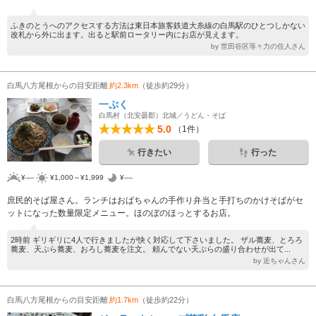
ふきのとうへのアクセスする方法は東日本旅客鉄道大糸線の白馬駅のひとつしかない
改札から外に出ます。出ると駅前ロータリー内にお店が見えます。
by 世田谷区等々力の住人さん
白馬八方尾根からの目安距離
約2.3km
（徒歩約29分）
一ぷく
白馬村（北安曇郡）北城／うどん・そば
5.0
（1件）
行きたい
行った
¥----
¥1,000～¥1,999
¥----
庶民的そば屋さん。ランチはおばちゃんの手作り弁当と手打ちのかけそばがセ
ットになった数量限定メニュー。ほのぼのほっとするお店。
2時前 ギリギリに4人で行きましたが快く対応して下さいました。 ザル蕎麦、とろろ
蕎麦、天ぷら蕎麦、おろし蕎麦を注文。 頼んでない天ぷらの盛り合わせが出て...
by 近ちゃんさん
白馬八方尾根からの目安距離
約1.7km
（徒歩約22分）