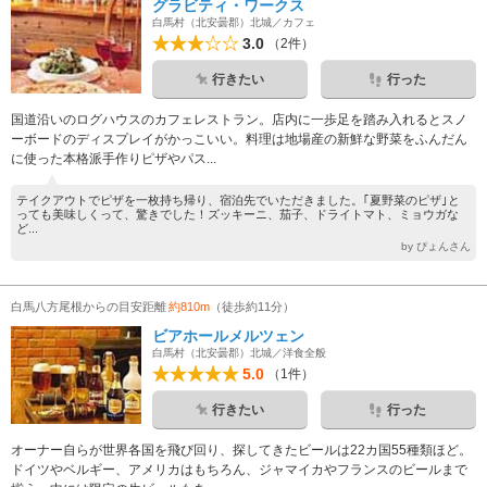
グラビティ・ワークス
白馬村（北安曇郡）北城／カフェ
3.0
（2件）
行きたい
行った
国道沿いのログハウスのカフェレストラン。店内に一歩足を踏み入れるとスノ
ーボードのディスプレイがかっこいい。料理は地場産の新鮮な野菜をふんだん
に使った本格派手作りピザやパス...
テイクアウトでピザを一枚持ち帰り、宿泊先でいただきました。｢夏野菜のピザ｣と
っても美味しくって、驚きでした！ズッキーニ、茄子、ドライトマト、ミョウガな
ど...
by ぴょんさん
白馬八方尾根からの目安距離
約810m
（徒歩約11分）
ビアホールメルツェン
白馬村（北安曇郡）北城／洋食全般
5.0
（1件）
行きたい
行った
オーナー自らが世界各国を飛び回り、探してきたビールは22カ国55種類ほど。
ドイツやベルギー、アメリカはもちろん、ジャマイカやフランスのビールまで