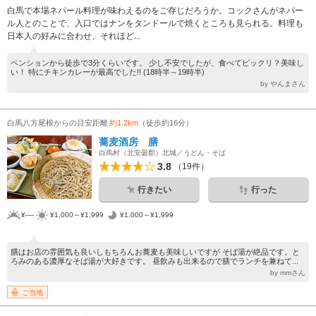
白馬で本場ネパール料理が味わえるのをご存じだろうか。コックさんがネパー
ル人とのことで、入口ではナンをタンドールで焼くところも見られる。料理も
日本人の好みに合わせ、それほど...
ペンションから徒歩で3分くらいです。 少し不安でしたが、食べてビックリ？美味し
い！ 特にチキンカレーが最高でした!! (18時半～19時半)
by やんまさん
白馬八方尾根からの目安距離
約1.2km
（徒歩約16分）
蕎麦酒房 膳
白馬村（北安曇郡）北城／うどん・そば
3.8
（19件）
行きたい
行った
¥----
¥1,000～¥1,999
¥1,000～¥1,999
膳はお店の雰囲気も良いしもちろんお蕎麦も美味しいですが そば湯が絶品です。と
ろみのある濃厚なそば湯が大好きです。 昼飲みも出来るので膳でランチを兼ねて...
by mmさん
ご当地