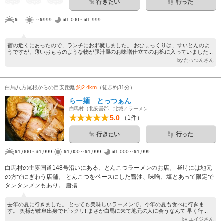
行きたい
行った
¥----
～¥999
¥1,000～¥1,999
宿の近くにあったので、ランチにお邪魔しました。 おひょっくりは、すいとんのよ
うですが、薄いおもちのような物が豚汁風のお味噌仕立てのお椀に入っていました...
by たっつんさん
白馬八方尾根からの目安距離
約2.4km
（徒歩約31分）
らー麺 とっつぁん
白馬村（北安曇郡）北城／ラーメン
5.0
（1件）
行きたい
行った
¥1,000～¥1,999
¥1,000～¥1,999
¥1,000～¥1,999
白馬村の主要国道148号沿いにある、とんこつラーメンのお店。 昼時には地元
の方でにぎわう店舗。 とんこつをベースにした醤油、味噌、塩とあって限定で
タンタンメンもあり。 唐揚...
去年の夏に行きました。 とっても美味しいラーメンで。今年の夏も食べに行きま
す。 奥様が岐阜出身でビックリ!!まさか白馬に来て地元の人に会うなんて 早く行...
by エイジさん