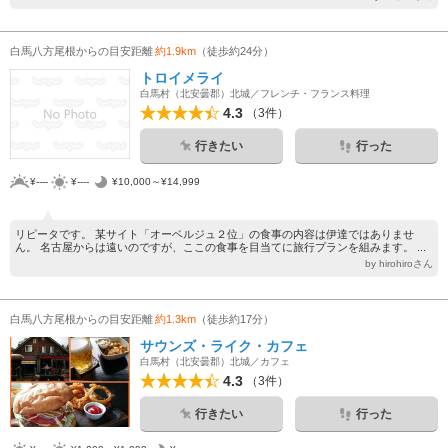
白馬八方尾根からの目安距離
約1.9km
（徒歩約24分）
トロイメライ
白馬村（北安曇郡）北城／フレンチ・フランス料理
4.3
（3件）
行きたい
行った
¥----
¥----
¥10,000～¥14,999
リピータです。 某サイト「オーベルジュ２位」の食事の内容は伊達ではありませ
ん。 名古屋からは遠いのですが、ここの食事を目当てに旅行プランを組みます。 ...
by hirohiroさん
白馬八方尾根からの目安距離
約1.3km
（徒歩約17分）
サウンズ・ライク・カフェ
白馬村（北安曇郡）北城／カフェ
4.3
（3件）
行きたい
行った