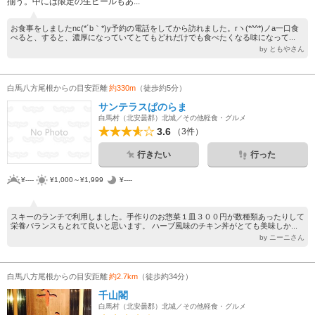
揃う。中には限定の生ビールもあ...
お食事をしましたnc(*´b｀*)y予約の電話をしてから訪れました。rヽ(*^^*)ノa一口食
べると、すると、濃厚になっていてとてもどれだけでも食べたくなる味になって...
by ともやさん
白馬八方尾根からの目安距離
約330m
（徒歩約5分）
サンテラスぱのらま
白馬村（北安曇郡）北城／その他軽食・グルメ
3.6
（3件）
行きたい
行った
¥----
¥1,000～¥1,999
¥----
スキーのランチで利用しました。手作りのお惣菜１皿３００円が数種類あったりして
栄養バランスもとれて良いと思います。 ハーブ風味のチキン丼がとても美味しか...
by ニーニさん
白馬八方尾根からの目安距離
約2.7km
（徒歩約34分）
千山閣
白馬村（北安曇郡）北城／その他軽食・グルメ