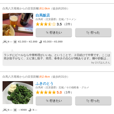
白馬八方尾根からの目安距離
約1.6km
（徒歩約20分）
白馬飯店
白馬村（北安曇郡）北城／ラーメン
3.5
（2件）
行きたい
行った
¥----
¥2,000～¥2,999
¥3,000～¥3,999
ランチにビールなら中華料理がいいね、ということで、２日続けて中華です。ここは
焼き餃子がなく、エビ蒸し餃子、焼売、春巻きの点心が3種あります。麺や炒飯は...
by ひげはんさん
白馬八方尾根からの目安距離
約2.4km
（徒歩約31分）
ふきのとう
白馬村（北安曇郡）北城／その他軽食・グルメ
5.0
（1件）
行きたい
行った
¥----
～¥999
¥----