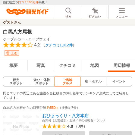
旅に役立つ
口コミ100万件
掲載！
検索
行きたい
メニュー
ゲスト
さん
白馬八方尾根
ケーブルカー・ロープウェイ
4.2
（
）
クチコミ1,012件
王道
概要
写真
クチコミ
地図
周辺情報
観光
遊び・体験
ご当地
宿・ホテル
イベント
スポット
スポット
グルメ
同じエリアの周辺にある施設を当社独自の算出基準でランキング形式にしてご紹介し
ています。
白馬八方尾根からの目安距離
約550m
（徒歩約7分）
おひょっくり・八方本店
白馬村（北安曇郡）北城／その他軽食・グルメ
4.0
（3件）