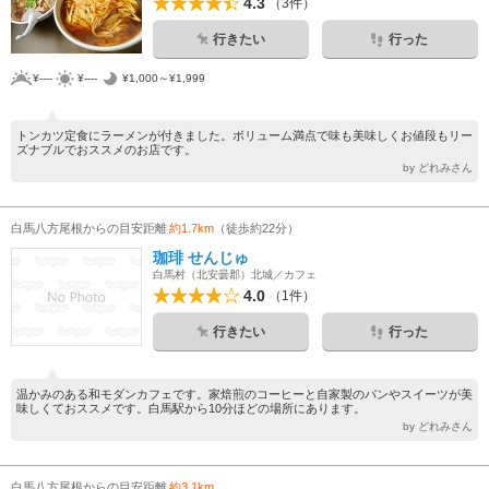
4.3
（3件）
行きたい
行った
¥----
¥----
¥1,000～¥1,999
トンカツ定食にラーメンが付きました。ボリューム満点で味も美味しくお値段もリー
ズナブルでおススメのお店です。
by どれみさん
白馬八方尾根からの目安距離
約1.7km
（徒歩約22分）
珈琲 せんじゅ
白馬村（北安曇郡）北城／カフェ
4.0
（1件）
行きたい
行った
温かみのある和モダンカフェです。家焙煎のコーヒーと自家製のパンやスイーツが美
味しくておススメです。白馬駅から10分ほどの場所にあります。
by どれみさん
白馬八方尾根からの目安距離
約3.1km