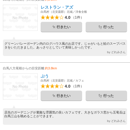
レストラン・アズ
白馬村（北安曇郡）北城／洋食全般
4.0
（1件）
行きたい
行った
グリーンバレーガーデン内のログハウス風のお店です。じゃがいもと鮭のスープパス
タをいただきました。あっさりとしていて美味しかったです。
by どれみさん
白馬八方尾根からの目安距離
約3.8km
ぷう
白馬村（北安曇郡）北城／カフェ
4.0
（1件）
行きたい
行った
店先のガーデニングが素敵な雰囲気の良いカフェです。大きなガラス窓から五竜岳は
白馬三山を眺めることができます。
by どれみさん