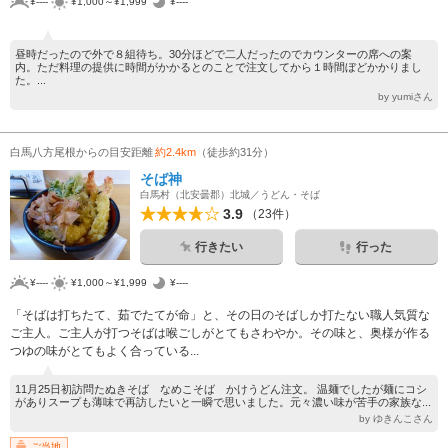
¥----
¥1,000～¥1,999
¥----
昼時だったので外で８組待ち。30分ほどで二人だったのでカウンターの席への案
内。ただ料理の提供に時間がかかるとのことで注文してから１時間ぼどかかりまし
た。...
by yumiさん
白馬八方尾根からの目安距離
約2.4km
（徒歩約31分）
そば神
白馬村（北安曇郡）北城／うどん・そば
3.9
（23件）
行きたい
行った
¥----
¥1,000～¥1,999
¥----
「そばは打ちたて、茹でたてが命」と、その日のそばしか打たない職人気質な
ご主人。ご主人が打つそばは喉ごしがとてもさわやか。その味と、奥様が作る
つゆの味がとてもよく合っている...
11月25日初訪問たぬきそば なめこそば かけうどん注文。 温麺でしたが麺にコシ
がありスープも薄味で再訪したいと一瞬で思いました。元々濃い味が苦手の家族な...
by ゆきんこさん
ご当地