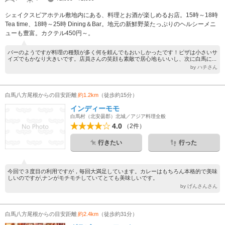
シェイクスピアホテル敷地内にある、料理とお酒が楽しめるお店。15時～18時
Tea time、18時～25時 Dining＆Bar。地元の新鮮野菜たっぷりのヘルシーメニ
ューも豊富。カクテル450円～。
バーのようですが料理の種類が多く何を頼んでもおいしかったです！ピザは小さいサ
イズでもかなり大きいです。店員さんの笑顔も素敵で居心地もいいし、次に白馬に...
by ハチさん
白馬八方尾根からの目安距離
約1.2km
（徒歩約15分）
インディーモモ
白馬村（北安曇郡）北城／アジア料理全般
4.0
（2件）
行きたい
行った
今回で３度目の利用ですが，毎回大満足しています。カレーはもちろん本格的で美味
しいのですが,ナンがモチモチしていてとても美味しいです。
by げんさんさん
白馬八方尾根からの目安距離
約2.4km
（徒歩約31分）