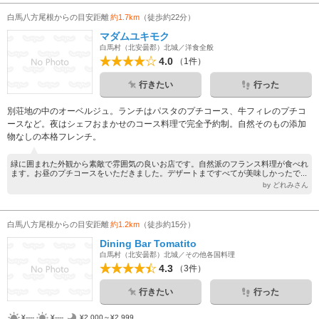
白馬八方尾根からの目安距離
約1.7km
（徒歩約22分）
マダムユキモク
白馬村（北安曇郡）北城／洋食全般
4.0
（1件）
行きたい
行った
別荘地の中のオーベルジュ。ランチはパスタのプチコース、牛フィレのプチコ
ースなど。夜はシェフおまかせのコース料理で完全予約制。自然そのもの添加
物なしの本格フレンチ。
緑に囲まれた外観から素敵で雰囲気の良いお店です。自然派のフランス料理が食べれ
ます。お昼のプチコースをいただきました。デザートまですべてが美味しかったで...
by どれみさん
白馬八方尾根からの目安距離
約1.2km
（徒歩約15分）
Dining Bar Tomatito
白馬村（北安曇郡）北城／その他各国料理
4.3
（3件）
行きたい
行った
¥----
¥----
¥2,000～¥2,999