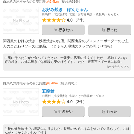
白馬八方尾根からの目安距離
約2.4km
（徒歩約31分）
お好み焼き ぼんちゃん
白馬村（北安曇郡）北城／お好み焼き・鉄板焼・もんじゃ
4.0
（2件）
行きたい
行った
関西風のお好み焼き・鉄板焼きのお店。関西出身のプロスノーボーダーのご主
人のこだわりソースは絶品。（じゃらん現地スタッフの耳より情報）
白馬に行ったらぜひ食べてください。一番安い豚玉の注文でしたが、 感動モノのお
好み焼き、お好み焼きでは値段も安いほうです。 ただ、正直言って一見には愛...
by ゆかちんさん
白馬八方尾根からの目安距離
約640m
（徒歩約8分）
五龍館
白馬村（北安曇郡）北城／その他軽食・グルメ
4.0
（2件）
行きたい
行った
生徒の修学旅行でお世話になりました。長野の水でごはんを炊いているらしく、ごは
んがとにかくおいしいです！