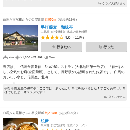
by ケツメ大好きさん
白馬八方尾根からの目安距離
約950m
（徒歩約12分）
手打蕎麦 和味亭
白馬村（北安曇郡）北城／郷土料理
4.0
（11件）
行きたい
行った
¥----
¥1,000～¥1,999
¥----
当店は、「信州食育発信 3つの星レストラン(大北地区第一号店)」「信州おい
しい空気のお店(全面禁煙)」として、長野県から認可されたお店です。 白馬の
おいしい水と、信州産、北海...
手打ち蕎麦屋の和味亭！ここでは、あったかいそばを食べました！すごく美味しいそ
ばでしたよ！オススメです！
by ダイスケさん
白馬八方尾根からの目安距離
約2.3km
（徒歩約29分）
絵夢
白馬村（北安曇郡）北城／ラーメン