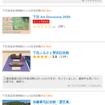
by マサオさんさん
下呂発温泉博物館からの目安距離
約8.3km
下呂 Art Discovery 2026
ネット予約OK
-.-
（0件）
下呂発温泉博物館からの目安距離
約1.4km
下呂ふるさと歴史記念館
3.9
（13件）
三連休最後の日の午前10時に行ったのですが、すいていました。連休中も空いてい
た様です。物作り...
by てんてんのおとっつぁんさん
下呂発温泉博物館からの目安距離
約17.0km
加藤素毛記念館「霊芝庵」