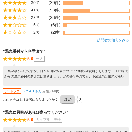
30％
(39件)
41％
(53件)
22％
(28件)
5％
(6件)
2％
(2件)
訪問者の傾向をみる
“温泉番付から科学まで”
5.0
一人
下呂温泉が中心ですが、日本全国の温泉についての解説や資料があります。江戸時代
からの温泉番付の多さには驚きました。どの番付を見ても、下呂温泉は前頭ぐらいで
すが、そういうのを堂々と公開しているあたりに好感が持てました。温泉ができるし
くみや、温泉噴出口の噴出物でできた岩石や、温泉の湯の性質の違いや、科学面の展
５２４１さん
男性／60代
アートツウ
示も充実しています。入館料４００円で、足湯にも入れます。なお、展示室は狭いで
すから、一緒に入るのは、５人くらいのグループまでにしておいた方が、無難でしょ
はい
0
このクチコミは参考になりましたか？
う。
“温泉に興味があれば寄ってください”
5.0
カップル・夫婦