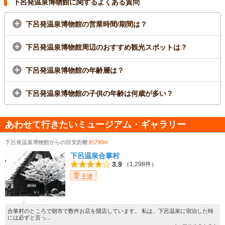
下呂発温泉博物館に関するよくある質問
下呂発温泉博物館の営業時間/期間は？
下呂発温泉博物館周辺のおすすめ観光スポットは？
下呂発温泉博物館の年齢層は？
下呂発温泉博物館の子供の年齢は何歳が多い？
あわせて行きたいミュージアム・ギャラリー
下呂発温泉博物館からの目安距離
約790m
下呂温泉合掌村
3.9
（1,298件）
王道
合掌村のところで朝市で数件お店を開店しています。 私は、下呂温泉に宿泊した時
には必ずと言っ...