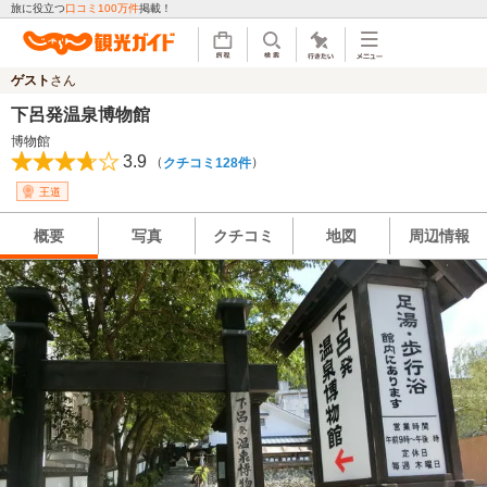
旅に役立つ
口コミ100万件
掲載！
ゲスト
さん
下呂発温泉博物館
博物館
3.9
（
）
クチコミ128件
王道
概要
写真
クチコミ
地図
周辺情報