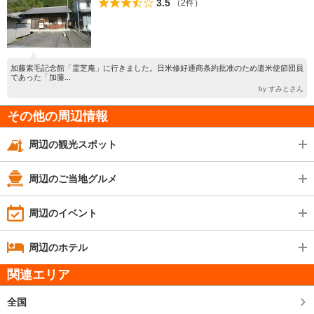
3.5
（2件）
加藤素毛記念館「霊芝庵」に行きました。日米修好通商条約批准のため遣米使節団員
であった「加藤...
by すみとさん
その他の周辺情報
周辺の観光スポット
周辺のご当地グルメ
周辺のイベント
周辺のホテル
関連エリア
全国