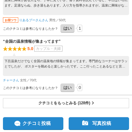
温泉に興味がある人なら、丁寧に見ていき、冊子資料を読んでいると、半日はいられ
ます。足湯ならぬ、歩き湯もあります。入り方を指導されますが。温泉に興味がない
人は、寄らなくて良いと思います。私は小一時間見ましたが、時間が足らず残念でし
た。
りあるプーさんさん
男性／50代
お宿ツウ
はい
1
このクチコミは参考になりましたか？
“全国の温泉情報が集まってます”
5.0
カップル・夫婦
下呂温泉だけでなく全国の温泉地の情報が集まってます。専門的なコーナーはサラッ
とでしたが、 ポスターを眺めると楽しかったです。ここ行ったことあるなどと言っ
てました。 となりには かえる神社があります。
チャーさん
女性／70代
はい
0
このクチコミは参考になりましたか？
クチコミをもっとみる (128件)
クチコミ投稿
写真投稿