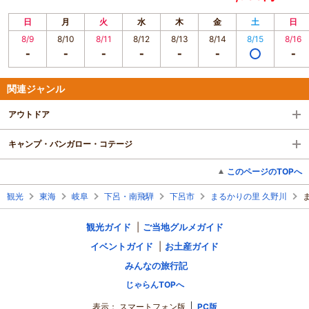
日
月
火
水
木
金
土
日
8/9
8/10
8/11
8/12
8/13
8/14
8/15
8/16
関連ジャンル
アウトドア
キャンプ・バンガロー・コテージ
このページのTOPへ
観光
東海
岐阜
下呂・南飛騨
下呂市
まるかりの里 久野川
観光ガイド
ご当地グルメガイド
イベントガイド
お土産ガイド
みんなの旅行記
じゃらんTOPへ
表示：
スマートフォン版
PC版