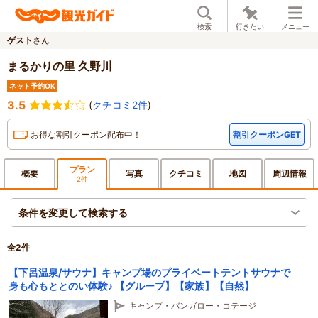
検索
行きたい
メニュー
ゲスト
さん
まるかりの里 久野川
ネット予約OK
3.5
(
クチコミ2件
)
お得な割引クーポン配布中！
割引クーポンGET
プラン
概要
写真
クチ
コミ
地図
周辺
情報
2件
条件を変更して検索する
全
2
件
【下呂温泉/サウナ】キャンプ場のプライベートテントサウナで
身も心もととのい体験♪ 【グループ】【家族】【自然】
キャンプ・バンガロー・コテージ