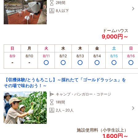
2時間
8人以下
ドームハウス
9,000円～
日
月
火
水
木
金
土
日
8/9
8/10
8/11
8/12
8/13
8/14
8/15
8/16
【収穫体験/とうもろこし】～採れたて「ゴールドラッシュ」を
その場で味わおう！～
キャンプ・バンガロー・コテージ
1時間
2人～20人
施設使用料（小学生以上）
1,600円～