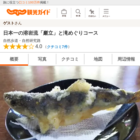
旅に役立つ
口コミ100万件
掲載！
ゲスト
さん
日本一の溶岩流「巖立」と滝めぐりコース
自然歩道・自然研究路
4.0
（
）
クチコミ7件
概要
写真
クチコミ
地図
周辺情報