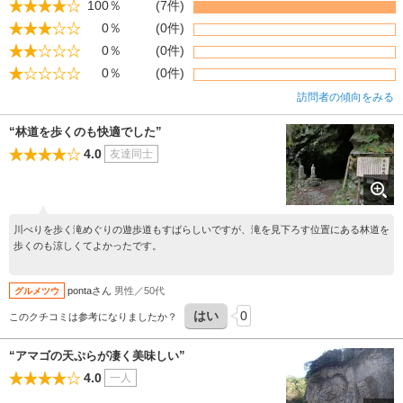
100％
(7件)
0％
(0件)
0％
(0件)
0％
(0件)
訪問者の傾向をみる
“林道を歩くのも快適でした”
4.0
友達同士
川べりを歩く滝めぐりの遊歩道もすばらしいですが、滝を見下ろす位置にある林道を
歩くのも涼しくてよかったです。
pontaさん
男性／50代
グルメツウ
はい
0
このクチコミは参考になりましたか？
“アマゴの天ぷらが凄く美味しい”
4.0
一人