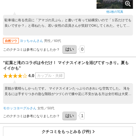
他
1
枚の写真
駐車場に有る売店に「アマゴの天ぷら」と書いて有って結構安いので「１匹だけでも
良いですか？」と尋ねたら、若い女性の店員さんが笑顔でOKしてくれた。そして揚
げたての天ぷら・・・と言うより素揚げって感じで、凄く美味しかったです。
ヨッちゃんさん
男性／60代
自然ツウ
はい
0
このクチコミは参考になりましたか？
“紅葉と滝のコラボは今だけ！ マイナスイオンを浴びてすっきり。夏も
イイかも”
4.0
カップル・夫婦
景観が素晴らしかったです。 マイナスイオンたっぷりのきれいな空気でした。 滝を
見るには手すりつきの急な階段がつづくので膝や足に不安がある方は全行程は大変か
も。歩きやすい靴(雨天後は滑りにくい靴)で行くことをおすすめします。 滝を見るの
に自然保護費(200円)がかかりますが近くのひめしゃがの湯の割引券がもらえるので
モロッコヨーグルさん
女性／50代
温泉の前に行くとおトクです。
はい
1
このクチコミは参考になりましたか？
クチコミをもっとみる (7件)