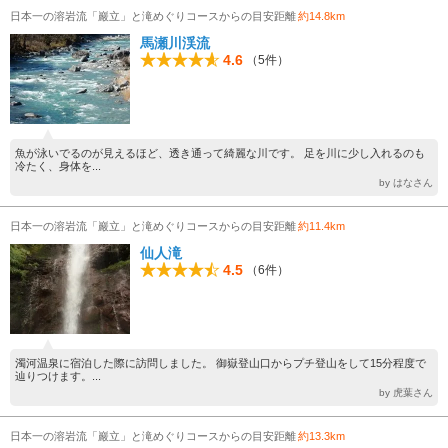
日本一の溶岩流「巖立」と滝めぐりコースからの目安距離
約14.8km
馬瀬川渓流
4.6
（5件）
魚が泳いでるのが見えるほど、透き通って綺麗な川です。 足を川に少し入れるのも
冷たく、身体を...
by はなさん
日本一の溶岩流「巖立」と滝めぐりコースからの目安距離
約11.4km
仙人滝
4.5
（6件）
濁河温泉に宿泊した際に訪問しました。 御嶽登山口からプチ登山をして15分程度で
辿りつけます。...
by 虎葉さん
日本一の溶岩流「巖立」と滝めぐりコースからの目安距離
約13.3km