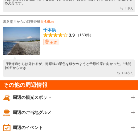
め充分です。...
by ｃさん
源兵衛川からの目安距離
約6.6km
千本浜
3.9
（163件）
王道
旧東海道からは外れるが、海岸線の景色を確かめようと千原松原に向かった。“浅間
神社”から大き...
by モロさん
その他の周辺情報
周辺の観光スポット
周辺のご当地グルメ
周辺のイベント