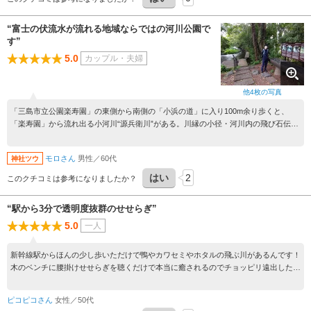
“富士の伏流水が流れる地域ならではの河川公園で
す”
5.0
カップル・夫婦
他
4
枚の写真
「三島市立公園楽寿園」の東側から南側の「小浜の道」に入り100m余り歩くと、
「楽寿園」から流れ出る小河川“源兵衛川”がある。川縁の小径・河川内の飛び石伝い
に250m程下流の“聖徳太子堂”辺りまでが河川公園になっている。早朝なので人影は
殆ど見られなかったが、夏場の日中は子供達の水遊び場になっているようである。以
モロさん
男性／60代
神社ツウ
前訪れた楽寿園の池は干上がり、小川の流量も少なかったが、源兵衛川の流量は非常
に多かった。楽寿園の池も満水になっているのかと想像した。樹木で日差しも遮られ
はい
2
このクチコミは参考になりましたか？
て、涼しい、快適な遊歩道であった。街の中心地とは到底思えないような閑静な雰囲
気が満ちていて、富士の伏流水が流れる地域ならではの河川公園である。
“駅から3分で透明度抜群のせせらぎ”
5.0
一人
新幹線駅からほんの少し歩いただけで鴨やカワセミやホタルの飛ぶ川があるんです！
木のベンチに腰掛けせせらぎを聴くだけで本当に癒されるのでチョッピリ遠出したい
時に行く大好きな場所です
ピコピコさん
女性／50代