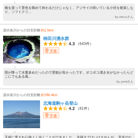
橋を渡って景色を眺めて終わるだけじゃなく、アジサイの咲いている小径を散策しな
り、ソフトクリ...
by miccoさん
源兵衛川からの目安距離
約1.5km
柿田川湧水群
4.3
（643件）
王道
雨が降って水量多めだったので景観が良かったです。ポコポコ湧き水がなかったらど
こにでもある風...
by yumiさん
源兵衛川からの目安距離
約786.4km
北海道駒ヶ岳登山
4.2
（81件）
王道
天候に恵まれ心地よく歩くことができました。 先端まではいけませんが、 安全のた