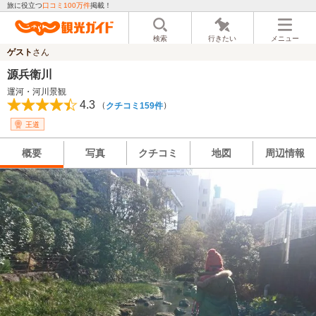
旅に役立つ
口コミ100万件
掲載！
検索
行きたい
メニュー
ゲスト
さん
源兵衛川
運河・河川景観
4.3
（
）
クチコミ159件
王道
概要
写真
クチコミ
地図
周辺情報