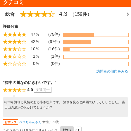
クチコミ
4.3
総合
（159件）
評価分布
47％
(75件)
42％
(67件)
10％
(16件)
1％
(1件)
0％
(0件)
訪問者の傾向をみる
“街中の川なのにきれいです。”
4.0
友達同士
街中を流れる風情のある小さな川です。 流れを見ると綺麗でびっくりしました。 富
士山の湧水のおかげでしょうか？
ペコちゃんさん
女性／70代
お宿ツウ
はい
0
このクチコミは参考になりましたか？