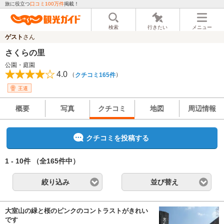
旅に役立つ
口コミ100万件
掲載！
検索
行きたい
メニュー
ゲスト
さん
さくらの里
公園・庭園
4.0
（
）
クチコミ165件
王道
概要
写真
クチコミ
地図
周辺情報
クチコミを投稿する
1 - 10件
（全165件中）
絞り込み
並び替え
大室山の緑と桜のピンクのコントラストがきれい
です