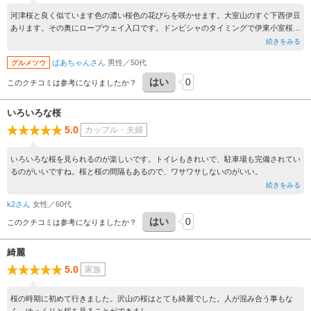
河津桜と良く似ています色の濃い桜色の花びらを咲かせます。大室山のすぐ下西伊豆
あります。その奥にロープウェイ入口です。ドンピシャのタイミングで伊東小室桜と
ても綺麗でした。ここは静かで癒されスポットでもありますね。
続きをみる
ぱあちゃんさん
男性／50代
グルメツウ
はい
0
このクチコミは参考になりましたか？
いろいろな桜
5.0
カップル・夫婦
いろいろな桜を見られるのが楽しいです。トイレもきれいで、駐車場も完備されてい
るのがいいですね。桜と桜の間隔もあるので、ワサワサしないのがいい。
続きをみる
k2さん
女性／60代
はい
0
このクチコミは参考になりましたか？
綺麗
5.0
家族
桜の時期に初めて行きました。沢山の桜はとても綺麗でした。人が混み合う事もな