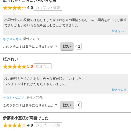
広々したところにいろいろな桜
4.0
カップル・夫婦
小雨の中での見物ではありましたがそれなりの風情があり、広い園内をゆっくり散策
できしかもいろいろな桜を楽しむことができました
続きをみる
さかやんさん
男性／70代
はい
1
このクチコミは参考になりましたか？
桜きれい
5.0
友達同士
桜の種類もたくさんあり、色々な桜が咲いていました。
ワンチャン連れたかたもたくさんいまして、
お花は綺麗ですし、ワンチャンは可愛いし
続きをみる
のんびりできます。
サダちやんさん
男性／70代
はい
0
このクチコミは参考になりましたか？
伊藤園小室桜が満開でした
4.0
カップル・夫婦