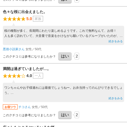
色々な桜に出会えました。
5.0
家族
桜の種類が多く、長期間にわたり楽しめるようです。これで無料なんて、お得！
人も多く訪れていて、大音量で音楽をかけながら騒いでいるグループがいたのが、ち
ょっと残念でした。
続きをみる
悪徳小説家さん
女性／50代
はい
2
このクチコミは参考になりましたか？
満開は過ぎていましたが…。
4.0
一人
ワンちゃんやお子様連れには最後でしょうねー。お弁当持ってのんびりできるでしょ
う。
一人だったので、一周見て回り帰りました。
続きをみる
チコさん
女性／50代
お宿ツウ
はい
2
このクチコミは参考になりましたか？