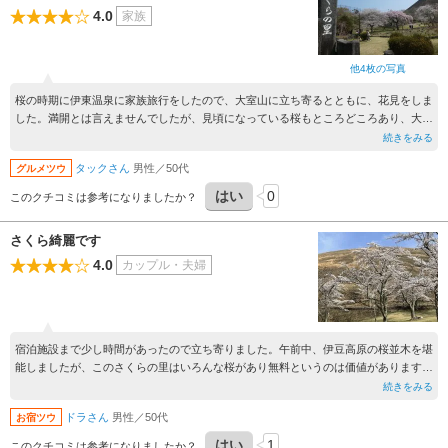
4.0
家族
他4枚の写真
桜の時期に伊東温泉に家族旅行をしたので、大室山に立ち寄るとともに、花見をしま
した。満開とは言えませんでしたが、見頃になっている桜もところどころあり、大室
山の緑とのコントラストも楽しみつつ散策しました。さくら祭りの期間でもあり、
続きをみる
様々な催し物や出店も満喫できてよかったです。
タックさん
男性／50代
グルメツウ
はい
0
このクチコミは参考になりましたか？
さくら綺麗です
4.0
カップル・夫婦
宿泊施設まで少し時間があったので立ち寄りました。午前中、伊豆高原の桜並木を堪
能しましたが、このさくらの里はいろんな桜があり無料というのは価値があります。
夜6時からライトアップもしているようでライトアップに行けば良かったとも思いま
続きをみる
した。
ドラさん
男性／50代
お宿ツウ
はい
1
このクチコミは参考になりましたか？