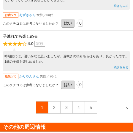
く、ゆっくりと桜を見ることができまし。
また桜の時期に着たい場所です。
続きをみる
あずきさん
女性／50代
お宿ツウ
はい
0
このクチコミは参考になりましたか？
子連れでも楽しめる
4.0
家族
時期的には、遅いかなと思いましたが、遅咲きの桜もちらほらあり、良かったです。
1歳の子供も楽しめました。
続きをみる
かりやんさん
男性／70代
温泉ツウ
はい
0
このクチコミは参考になりましたか？
1
2
3
4
5
＞
その他の周辺情報