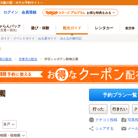
最大級の宿・ホテル予約サイト～
ログイン
会員登録
お得な特典をみる
ゃらんパック
遊び・体験
観光ガイド
レンタカー
航空券
（交通＋宿泊）
メガイド
イベントガイド
お土産ガイド
みんなの旅行記
原の観光
＞
伊東市の観光
＞
伊豆シャボテン動物公園
園
予約プラン一覧
行った
行きたい
ク
クチコミ投稿
写真
富戸
シェアする
メー
物園・植物園