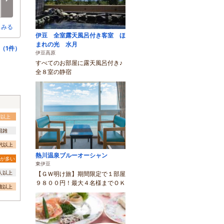
○
○
○
○
○
○
とみる
伊豆 全室露天風呂付き客室 ほ
まれの光 水月
（1件）
伊豆高原
すべてのお部屋に露天風呂付き♪
全８室の静宿
間以上
混雑
0代以上
熱川温泉ブルーオーシャン
が多い
東伊豆
0人以上
【ＧＷ明け旅】期間限定で１部屋
９８００円！最大４名様までＯＫ
3歳以上