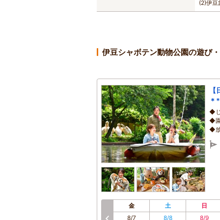
(2)
伊豆シャボテン動物公園の遊び・
【
＊
◆
◆
◆
金
土
日
8/7
8/8
8/9
前へ