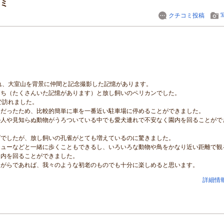
ミ
クチコミ投稿
れ、大室山を背景に仲間と記念撮影した記憶があります。
たち（たくさんいた記憶があります）と放し飼いのペリカンでした。
で訪れました。
日だったため、比較的簡単に車を一番近い駐車場に停めることができました。
の人や見知らぬ動物がうろついている中でも愛犬連れで不安なく園内を回ることがで
ダでしたが、放し飼いの孔雀がとても増えているのに驚きました。
ミューなどと一緒に歩くこともできるし、いろいろな動物や鳥をかなり近い距離で観
園内を回ることができました。
ながらであれば、我々のような初老のものでも十分に楽しめると思います。
詳細情