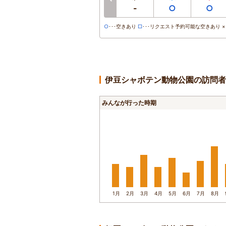
-
○
○
○
･･･空きあり
□
･･･リクエスト予約可能な空きあり ×･
伊豆シャボテン動物公園の訪問者
みんなが行った時期
1月
2月
3月
4月
5月
6月
7月
8月