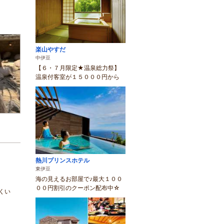
楽山やすだ
中伊豆
【６・７月限定★温泉総力祭】
温泉付客室が１５０００円から
熱川プリンスホテル
東伊豆
海の見えるお部屋で♪最大１００
００円割引のクーポン配布中☆
くい