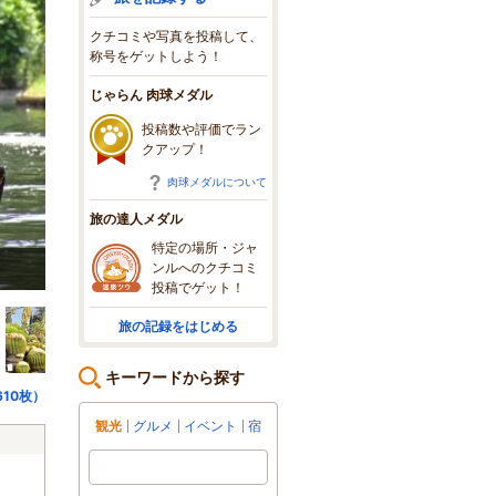
クチコミや写真を投稿して、
称号をゲットしよう！
じゃらん 肉球メダル
投稿数や評価でラン
クアップ！
肉球メダルについて
旅の達人メダル
特定の場所・ジャ
ンルへのクチコミ
アニマルボートツアーズ、ワオキツネザルの島
投稿でゲット！
旅の記録をはじめる
キーワードから探す
10枚）
観光
グルメ
イベント
宿