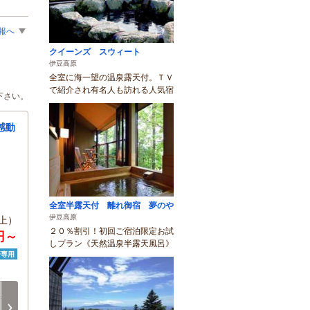
報へ
クイーンズ スウィート
伊豆高原
全室に海一望の温泉露天付。ＴＶ
で紹介され有名人も訪れる人気宿
下さい。
感動
全室半露天付 離れ御宿 夢のや
伊豆高原
上）
２０％割引！初回ご宿泊限定お試
円～
しプラン《天然温泉半露天風呂》
済専用
日
月
火
水
木
金
8/16
8/17
8/18
8/19
8/20
8/21
次へ