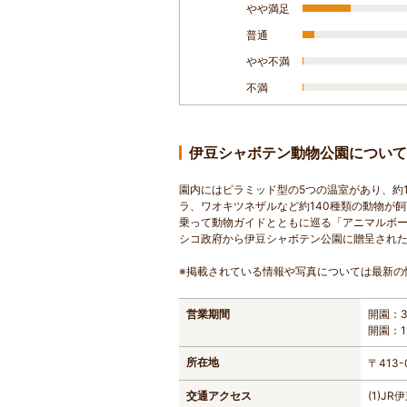
やや満足
普通
やや不満
不満
伊豆シャボテン動物公園について
園内にはピラミッド型の5つの温室があり、約
ラ、ワオキツネザルなど約140種類の動物が
乗って動物ガイドとともに巡る「アニマルボー
シコ政府から伊豆シャボテン公園に贈呈された
※掲載されている情報や写真については最新の
営業期間
開園：3
開園：1
所在地
〒413
交通アクセス
(1)J