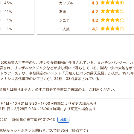
4.3
45％
カップル
4.2
11％
友達
4.2
1％
シニア
4.1
1％
一人旅
1500種類の世界中のサボテンや多肉植物が生育されている。またチンパンジー、カ
飼育され、リスザルやクジャクなどが放し飼いで暮らしている。園内中央の大池をボ
トツアーズ」や、冬期限定のイベント「元祖カピバラの露天風呂」が人気。1973
メキシコ古代遺跡のレプリカが、24種、33点展示されている。
情報とは限りません。必ずご自身で事前にご確認の上、ご利用ください。
月1日～10月31日 9:30～17:00 ※時期により変更の場合あり
1月1日～2月28日 9:30～16:00 ※時期により変更の場合あり
-0231 静岡県伊東市富戸1317-13
地図
R伊東駅からシャボテン公園行きバスで約35分（終点すぐ）