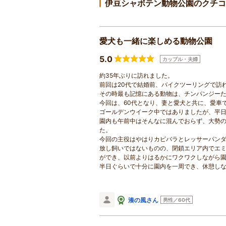
伊豆シャボテン動物公園のクチコ
愛犬も一緒に楽しめる動物公園
5.0
カップル・夫婦
約35年ぶりに訪れました。
前回は20代で結婚前、バイクツーリングで訪
その時最も記憶にある動物は、チンパンジー
今回は、60代となり、妻と愛犬と共に、愛車
ゴールデンウイーク中ではありましたが、平
園内も午前中はそんなに混んでおらず、大勢
た。
今回の主役はやはりカピバラとレッサーパン
放し飼いではないものの、閉鎖エリア内でエ
ができ、以前よりはるかにワクワクしながら
半日ぐらいで十分に園内を一周でき、休憩し
湊の風さん
男性／60代