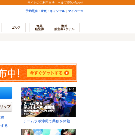
サイトのご利用方法
ヘルプ/問い合わせ
予約照会・変更・キャンセル
マイページ
海外
海外
ゴルフ
航空券
航空券+ホテル
リップ
投稿
チームラボ沖縄で共創を体験！
ルする