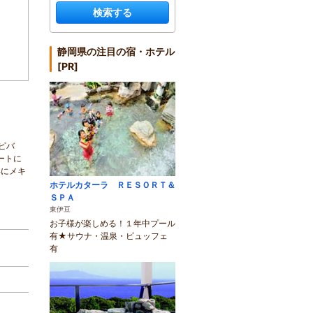
検索する
静岡県の注目の宿・ホテル
[PR]
ピバ
ートに
年にメキ
ホテルカターラ ＲＥＳＯＲＴ＆
ＳＰＡ
東伊豆
お子様が楽しめる！１年中プール
有★サウナ・温泉・ビュッフェ
有