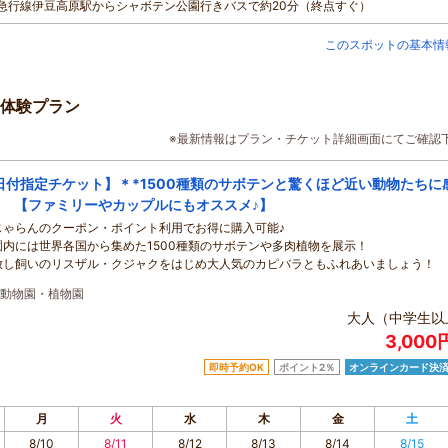
伊豆急行線伊豆高原駅からシャボテン公園行きバスで約20分（終点すぐ）
このスポットの基本情
体験プラン
※最新情報はプラン・チケット詳細画面にてご確認
日付指定チケット】＊*1500種類のサボテンと驚くほど近い動物たちに
* 【ファミリーやカップルにもオススメ♪】
じゃらんのクーポン・ポイント利用でお得に購入可能♪
園内には世界各国から集めた1500種類のサボテンや多肉植物を展示！
放し飼いのリスザル・クジャクをはじめ大人気のカピバラともふれあいましょう！
動物園・植物園
大人（中学生以
3,000
即時予約OK
ポイント2％
オンラインカード決
月
火
水
木
金
土
8/10
8/11
8/12
8/13
8/14
8/15