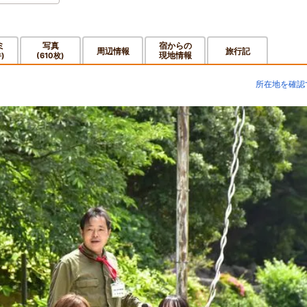
ミ
写真
宿からの
周辺情報
旅行記
現地情報
件)
(610枚)
所在地を確認