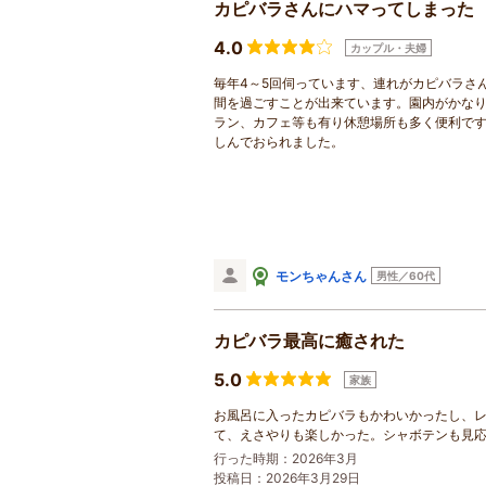
カピバラさんにハマってしまった
4.0
カップル・夫婦
毎年4～5回伺っています、連れがカピバラさ
間を過ごすことが出来ています。園内がかなり
ラン、カフェ等も有り休憩場所も多く便利で
しんでおられました。
モンちゃんさん
男性／60代
カピバラ最高に癒された
5.0
家族
お風呂に入ったカピバラもかわいかったし、
て、えさやりも楽しかった。シャボテンも見
行った時期：2026年3月
投稿日：2026年3月29日