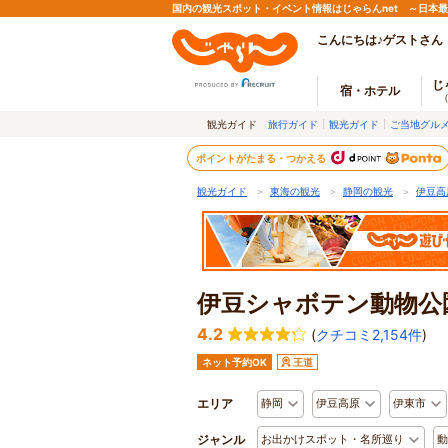
国内の観光スポット・イベント情報はじゃらんnet ～日本
こんにちは♪ゲストさん
じ
宿・ホテル
観光ガイド
旅行ガイド
観光ガイド
ご当地グル
ポイントがたまる・つかえる
観光ガイド
＞
東海の観光
＞
静岡の観光
＞
伊豆高
伊豆シャボテン動物公
4.2
(
クチコミ2,154件
)
ネット予約OK
王道
エリア
静岡
伊豆高原
伊東市
ジャンル
お出かけスポット・名所巡り
動