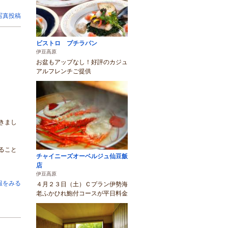
写真投稿
ビストロ プチラパン
伊豆高原
お盆もアップなし！好評のカジュ
アルフレンチご提供
きまし
ること
チャイニーズオーベルジュ仙豆飯
店
伊豆高原
報をみる
４月２３日（土）Ｃプラン伊勢海
老ふかひれ鮑付コースが平日料金