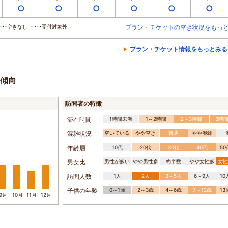
○
○
○
○
○
○
･･空きなし －･･･受付対象外
プラン・チケットの空き状況をもっ
プラン・チケット情報をもっとみる
傾向
訪問者の特徴
滞在時間
1時間未満
1～2時間
2～3時間
3時
混雑状況
空いている
やや空き
普通
やや混雑
年齢層
10代
20代
30代
40代
5
男女比
男性が多い
やや男性多
約半数
やや女性多
女性
訪問人数
1人
2人
3～5人
6～9人
1
子供の年齢
0～1歳
2～3歳
4～6歳
7～12歳
1
9月
10月
11月
12月