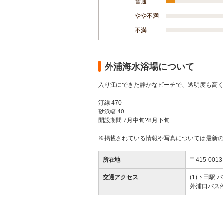
普通
やや不満
不満
外浦海水浴場について
入り江にできた静かなビーチで、透明度も高
汀線 470
砂浜幅 40
開設期間 7月中旬?8月下旬
※掲載されている情報や写真については最新
所在地
〒415-0
交通アクセス
(1)下田駅 バ
外浦口バス停