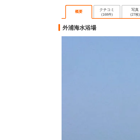
クチコミ
写真
概要
(168件)
(27枚)
外浦海水浴場