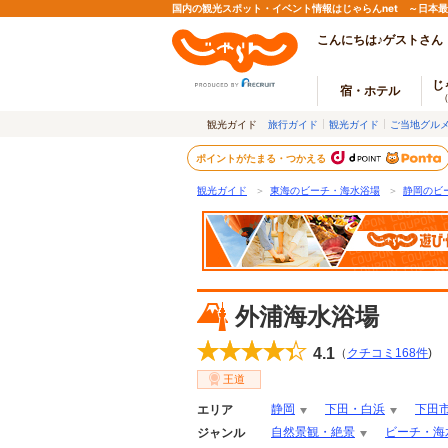
国内の観光スポット・イベント情報はじゃらんnet ～日本
こんにちは♪ゲストさん
じ
宿・ホテル
観光ガイド
旅行ガイド
観光ガイド
ご当地グル
ポイントがたまる・つかえる
観光ガイド
＞
東海のビーチ・海水浴場
＞
静岡のビ
外浦海水浴場
4.1
（
クチコミ
168
件
)
王道
静岡
下田・白浜
下田
エリア
自然景観・絶景
ビーチ・海
ジャンル