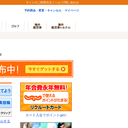
サイトのご利用方法
ヘルプ/問い合わせ
予約照会・変更・キャンセル
マイページ
海外
海外
ゴルフ
航空券
航空券+ホテル
場
ミを投稿する
写真を投稿する
きたい
クリップ
カード入会でポイントget♪
ルする