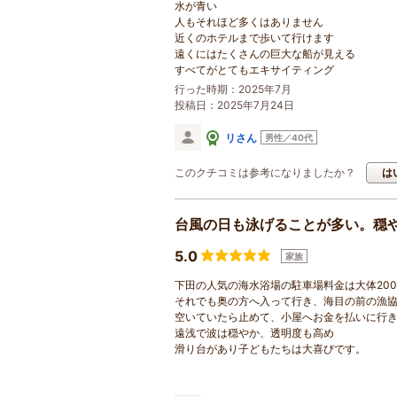
水が青い
人もそれほど多くはありません
近くのホテルまで歩いて行けます
遠くにはたくさんの巨大な船が見える
すべてがとてもエキサイティング
行った時期：2025年7月
投稿日：2025年7月24日
リさん
男性／40代
このクチコミは参考になりましたか？
は
台風の日も泳げることが多い。穏
5.0
家族
下田の人気の海水浴場の駐車場料金は大体200
それでも奥の方へ入って行き、海目の前の漁
空いていたら止めて、小屋へお金を払いに行
遠浅で波は穏やか、透明度も高め
滑り台があり子どもたちは大喜びです。