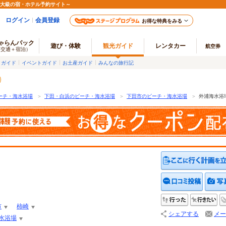
最大級の宿・ホテル予約サイト～
ログイン
会員登録
お得な特典をみる
ゃらんパック
遊び・体験
観光ガイド
レンタカー
航空券
（交通＋宿泊）
メガイド
イベントガイド
お土産ガイド
みんなの旅行記
ーチ・海水浴場
＞
下田・白浜のビーチ・海水浴場
＞
下田市のビーチ・海水浴場
＞
外浦海水浴
クチコ
行った
行
市
柿崎
シェアする
メー
水浴場