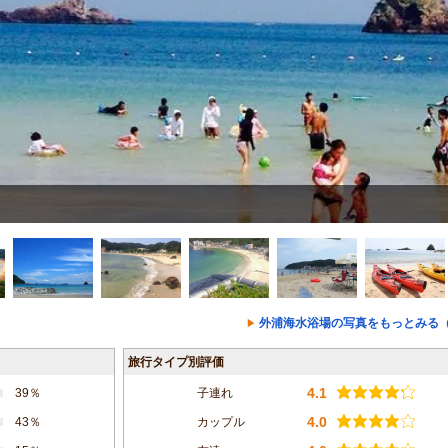
外浦海水浴場の写真をもっとみる（
旅行タイプ別評価
4.1
39％
子連れ
4.0
43％
カップル