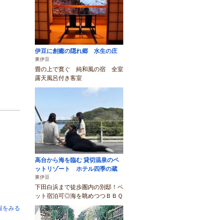
伊豆に創癒の隠れ郷 水生の庄
東伊豆
畳の上で寛ぐ 純和風の宿 全室
露天風呂付き客室
高台から海を臨む 貸切温泉のペ
ットリゾート ホテル四季の蔵
東伊豆
下田白浜まで徒歩圏内の別邸！ペ
ット宿泊可◎海を眺めつつＢＢＱ
報をみる