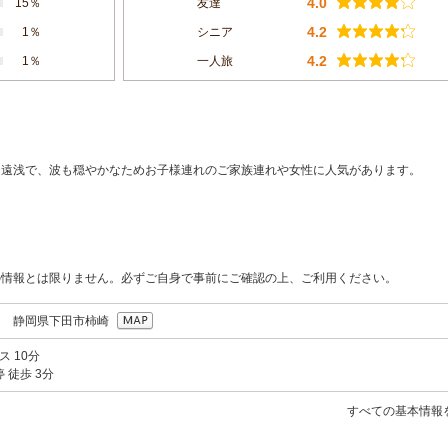
4.0
15％
友達
4.2
1％
シニア
4.2
1％
一人旅
く遠浅で、波も穏やかなためお子様連れのご家族連れや女性に人気があります。
の情報とは限りません。必ずご自身で事前にご確認の上、ご利用ください。
013 静岡県下田市柿崎
ス 10分
 徒歩 3分
すべての基本情報