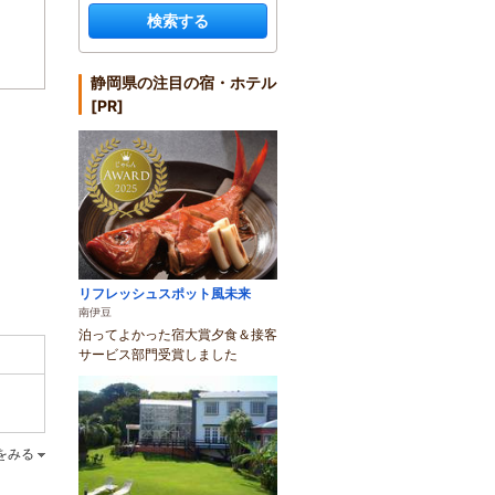
検索する
静岡県の注目の宿・ホテル
[PR]
リフレッシュスポット風未来
南伊豆
泊ってよかった宿大賞夕食＆接客
サービス部門受賞しました
をみる