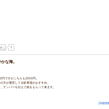
1
い
やかな海。
0円ですがこちらも2000円。
協の方が運営してる駐車場がおすすめ。
き、ナンバーを伝えて紙をもらって来ます。
詳細情