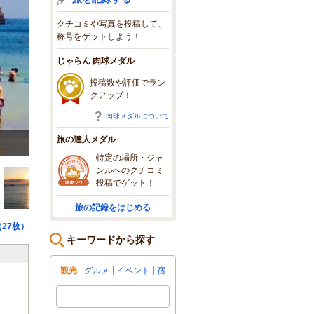
クチコミや写真を投稿して、
称号をゲットしよう！
じゃらん 肉球メダル
投稿数や評価でラン
クアップ！
肉球メダルについて
旅の達人メダル
外浦綺麗な海だった！！
特定の場所・ジャ
ンルへのクチコミ
投稿でゲット！
旅の記録をはじめる
27枚）
キーワードから探す
観光
グルメ
イベント
宿