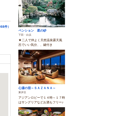
68件）
ペンション 星の砂
下田・白浜
★二人で仲よく天然温泉露天風
呂でいい気分、、鍵付き
心湯の宿～ＳＡＺＡＮＡ～
東伊豆
アジアンロビーで１４時～１７時
はサングリアなどお酒もフリー♪