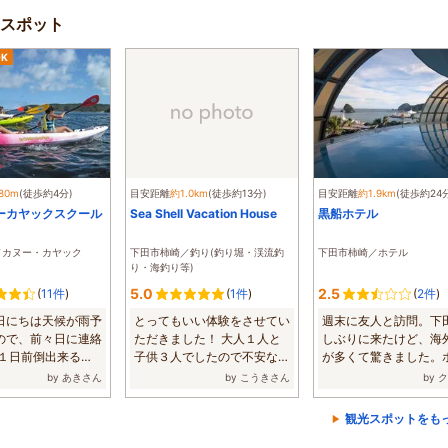
スポット
K
80m
(徒歩約4分)
目安距離
約1.0km
(徒歩約13分)
目安距離
約1.9km
(徒歩約24
Oシーカヤックスクール
Sea Shell Vacation House
黒船ホテル
／カヌー・カヤック
下田市柿崎／釣り(釣り堀・渓流釣
下田市柿崎／ホテル
り・海釣り等)
5.0
2.5
(
11件
)
(
1件
)
(
2件
)
日にちは天候が雨予
とってもいい体験をさせてい
週末に友人と訪問。下
ので、前々日に連絡
ただきました！ 大人１人と
しぶりに来たけど、海
 １日前倒出来るの
子供３人でしたので不安な気
が多くて驚きました。
...
持ちもありま...
のチェックイ...
by あきさん
by こうきさん
by 
観光スポットをも