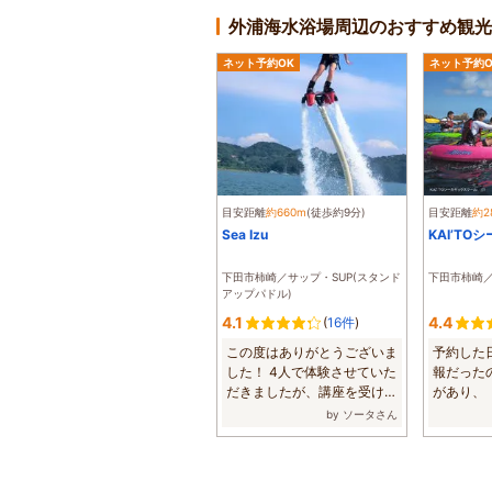
外浦海水浴場周辺のおすすめ観光
ネット予約OK
ネット予約O
目安距離
約660m
(徒歩約9分)
目安距離
約2
Sea Izu
KAI’T
下田市柿崎／サップ・SUP(スタンド
下田市柿崎
アップパドル)
4.1
4.4
(
16件
)
この度はありがとうございま
予約した
した！ 4人で体験させていた
報だった
だきましたが、講座を受ける
があり、
ことで、し...
ならお天気も
by ソータさん