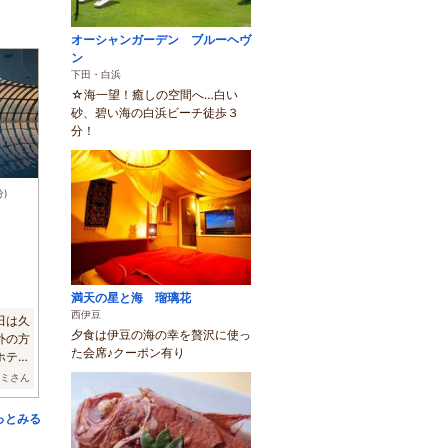
オーシャンガーデン ブルーヘヴ
ン
下田・白浜
☆海一望！癒しの空間へ…白い
砂、碧い海の白浜ビーチ徒歩３
分！
分)
満天の星と海 瑠璃花
西伊豆
田は久
夕食は伊豆の海の幸を贅沢に使っ
外の方
た会席♪クーポン有り
ホテル
クミさん
っとみる