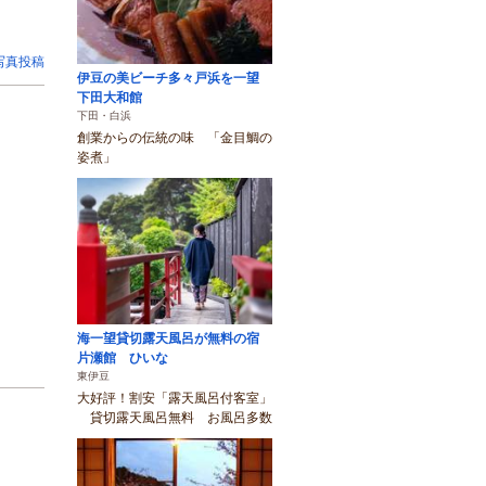
写真投稿
伊豆の美ビーチ多々戸浜を一望
下田大和館
下田・白浜
創業からの伝統の味 「金目鯛の
姿煮」
海一望貸切露天風呂が無料の宿
片瀬館 ひいな
東伊豆
大好評！割安「露天風呂付客室」
貸切露天風呂無料 お風呂多数