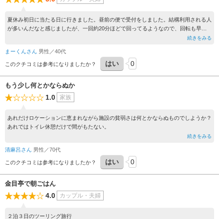
夏休み初日に当たる日に行きました。昼前の便で受付をしました。結構利用される人
が多いんだなと感じましたが、一回約20分ほどで回ってるようなので、回転も早
く、待ち時間もそこまでありませんでした。
続きをみる
乗ったら結構スピードが出てるのか、涼しく感じられました。
まーくんさん
男性／40代
20分でも十分楽しめるクルーズでした。
はい
0
このクチコミは参考になりましたか？
もう少し何とかならぬか
1.0
家族
あれだけロケーションに恵まれながら施設の貧弱さは何とかならぬものでしようか？
あれではトイレ休憩だけで間がもたない。
続きをみる
清麻呂さん
男性／70代
はい
0
このクチコミは参考になりましたか？
金目亭で朝ごはん
4.0
カップル・夫婦
２泊３日のツーリング旅行