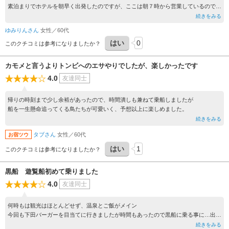
素泊まりでホテルを朝早く出発したのですが、ここは朝７時から営業しているので朝
食難民旅行者には助かります（笑）
続きをみる
金目鯛の煮付けと鯵のたたきの朝定食頂きました、どちらも美味しかったです
ゆみりんさん
女性／60代
窓から漁師さんなのか漁協の職員なのか、たくさん働いている姿が見えて活気も貰え
はい
0
ました
このクチコミは参考になりましたか？
カモメと言うよりトンビへのエサやりでしたが、楽しかったです
4.0
友達同士
帰りの時刻まで少し余裕があったので、時間潰しも兼ねて乗船しましたが
船を一生懸命追ってくる鳥たちが可愛いく、予想以上に楽しめました。
続きをみる
タブさん
女性／60代
お宿ツウ
はい
1
このクチコミは参考になりましたか？
黒船 遊覧船初めて乗りました
4.0
友達同士
何時もは観光はほとんどせず、温泉とご飯がメイン
今回も下田バーガーを目当てに行きましたが時間もあったので黒船に乗る事に…出航
まで時間も足湯を堪能
続きをみる