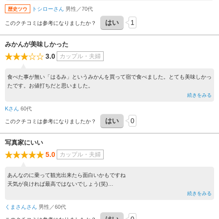
トシローさん
男性／70代
歴史ツウ
はい
1
このクチコミは参考になりましたか？
みかんが美味しかった
3.0
カップル・夫婦
食べた事が無い「はるみ」というみかんを買って宿で食べました。とても美味しかっ
たです。お値打ちだと思いました。
続きをみる
Kさん
60代
はい
0
このクチコミは参考になりましたか？
写真家にいい
5.0
カップル・夫婦
あんなのに乗って観光出来たら面白いかもですね
天気が良ければ最高ではないでしょう(笑)
やっぱり海に来たら、船に乗りたいですねー
続きをみる
くまさんさん
男性／60代