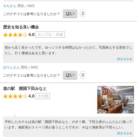
観光は興味がないので足湯でまったりしていたかったのですが
ぢぢさん
男性／40代
強制され乗る羽目に
はい
2
結果、かもめとトンビの餌やりで観光とは?って感じでした
このクチコミは参考になりましたか？
歴史を知る良い機会
4.0
カップル・夫婦
宿から近く良かったです。ゆっくりする時間はなかったけど。写真映えする景色でし
たし。行く価値はあると思います。
続きをみる
ぽろんさん
男性／60代
はい
0
このクチコミは参考になりましたか？
道の駅 開国下田みなと
4.0
その他
予約したホテルは道の駅「開国下田みなと」のすぐ横、下田土産がふんだんに揃って
います。海鮮系かスイーツ系か迷うところですが、やはり海鮮系が下田らしい。
続きをみる