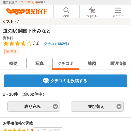
旅に役立つ
口コミ100万件
掲載！
検索
行きたい
メニュー
ゲスト
さん
道の駅 開国下田みなと
資料館
3.6
（
）
クチコミ662件
王道
概要
写真
クチコミ
地図
周辺情報
クチコミを投稿する
1 - 10件
（全662件中）
絞り込み
並び替え
お手頃価格で満喫
5.0
カップル・夫婦