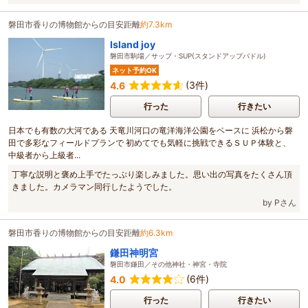
磐田市香りの博物館からの目安距離
約7.3km
Island joy
磐田市駒場／サップ・SUP(スタンドアップパドル)
ネット予約OK
(3件)
4.6
行った
行きたい
日本でも有数の大河である 天竜川河口の竜洋海洋公園をベースに 浜松から磐
田で多彩なフィールドプランで 初めてでも気軽に挑戦できるＳＵＰ体験と、
中級者から上級者...
丁寧な説明と褒め上手でたっぷり楽しみました。思い出の写真をたくさん頂
きました。カメラマン同行したようでした。
by Pさん
磐田市香りの博物館からの目安距離
約6.3km
鎌田神明宮
磐田市鎌田／その他神社・神宮・寺院
(6件)
4.0
行った
行きたい