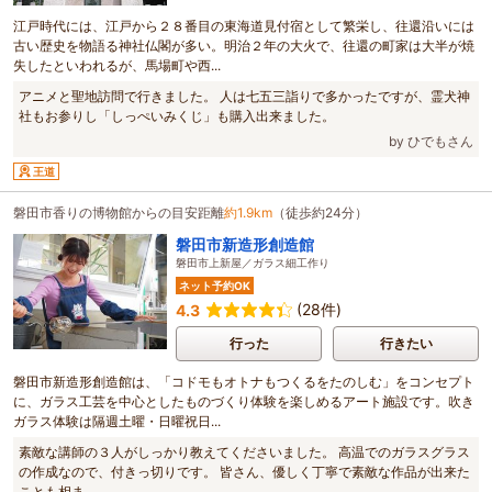
江戸時代には、江戸から２８番目の東海道見付宿として繁栄し、往還沿いには
古い歴史を物語る神社仏閣が多い。明治２年の大火で、往還の町家は大半が焼
失したといわれるが、馬場町や西...
アニメと聖地訪問で行きました。 人は七五三詣りで多かったですが、霊犬神
社もお参りし「しっぺいみくじ」も購入出来ました。
by ひでもさん
王道
磐田市香りの博物館からの目安距離
約1.9km
（徒歩約24分）
磐田市新造形創造館
磐田市上新屋／ガラス細工作り
ネット予約OK
(28件)
4.3
行った
行きたい
磐田市新造形創造館は、「コドモもオトナもつくるをたのしむ」をコンセプト
に、ガラス工芸を中心としたものづくり体験を楽しめるアート施設です。吹き
ガラス体験は隔週土曜・日曜祝日...
素敵な講師の３人がしっかり教えてくださいました。 高温でのガラスグラス
の作成なので、付きっ切りです。 皆さん、優しく丁寧で素敵な作品が出来た
ことも相ま...