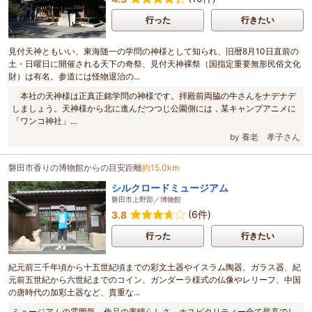
行った
行きたい
見付天神ともいい、東海随一の学問の神様として知られ、旧暦8月10日直前の
土・日曜日に開催される天下の奇祭、見付天神裸祭（国指定重要無形民俗文化
財）は有名。参道には怪物退治の...
本社の天神様は正真正銘学問の神様です。拝殿前両脇の牛さんをナデナデ
しましょう。天神様から北に進んだつつじ公園側には，某キャンプアニメに
「ワンコ神社」...
by 養老 孝子さん
磐田市香りの博物館からの目安距離
約15.0km
シルクロードミュージアム
磐田市上野部／博物館
(6件)
3.8
行った
行きたい
紀元前三千年頃から十五世紀頃までの彩文土器やイスラム陶器、ガラス器、紀
元前五世紀から六世紀までのコイン、ガンダーラ様式の仏像やレリーフ、中国
の唐時代の加彩土器など、貴重な...
ミュージアムの雰囲気、作品の素晴らしさ、ホスピタリティー全て最高でし