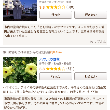
磐田市中泉／文化史跡・遺跡
(3件)
3.3
行った
行きたい
市内の堂山古墳から出た「とも埴輪」のオブジェです。４～５世紀頃から磐
田が栄えていた証拠となる貴重な資料だということです。三角縁四神四獣鏡
も出ていて東京...
by サブさん
磐田市香りの博物館からの目安距離
約8.4km
ハマボウ群落
磐田市福田／動物園・植物園
(5件)
3.8
行った
行きたい
ハマボウは、アオイ科の熱帯性の落葉低木である。海岸近くの湿泥地に自生繁
殖する。7月に黄色の小さな美しい花を咲かせる。 時期 7月上中旬?下旬
東海道線の磐田駅を降りて車で２０分ほどの太田川の河川敷のところにハマ
ボウ公園があります。その公園内に群生しているのがハマボウです。黄色の
鮮やかな花が印...