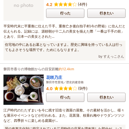
(4件)
4.2
行った
行きたい
平安時代末に平重衡に仕えた千手。重衡亡き後白拍子村(今の野箱）に住んだと
伝えられる。記録には、源頼朝が十二人の美女を揃えた際「一番は千手の前」
とあり、日本一の美女とされた...
住宅地の中にあるお墓となっていますよ。歴史に興味を持っている人は行っ
てもよさそうな場所です。ためにもなりますよ。
by すえっこさん
磐田市香りの博物館からの目安距離
約12.4km
花咲乃庄
磐田市壱貫地／歴史的建造物
(9件)
4.0
行った
行きたい
江戸時代のたたずまいを今に残す旧造り酒屋の屋敷。その素材を活かし、様々
な展示やイベントなどが行われる。また、花菖蒲、枝垂れ梅やドウダンツツジ
など、四季折々に楽しめる庭園が...
国の有形文化財に指定されている江戸時代の庄屋を増改築した部分が、レス