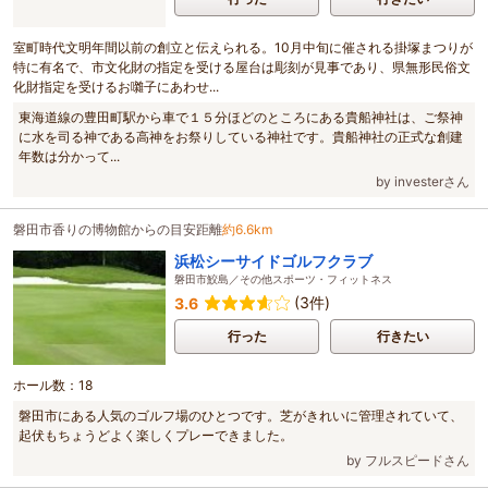
室町時代文明年間以前の創立と伝えられる。10月中旬に催される掛塚まつりが
特に有名で、市文化財の指定を受ける屋台は彫刻が見事であり、県無形民俗文
化財指定を受けるお囃子にあわせ...
東海道線の豊田町駅から車で１５分ほどのところにある貴船神社は、ご祭神
に水を司る神である高神をお祭りしている神社です。貴船神社の正式な創建
年数は分かって...
by investerさん
磐田市香りの博物館からの目安距離
約6.6km
浜松シーサイドゴルフクラブ
磐田市鮫島／その他スポーツ・フィットネス
(3件)
3.6
行った
行きたい
ホール数：18
磐田市にある人気のゴルフ場のひとつです。芝がきれいに管理されていて、
起伏もちょうどよく楽しくプレーできました。
by フルスピードさん