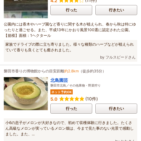
(11件)
4.2
行った
行きたい
公園内には香木やハーブ園など香りに関する木が植えられ、春から秋は特にゆ
ったりと過ごせる。また、平成13年にかおり風景100選に認定された公園。
【規模】面積：1ヘクタール
家族でドライブの際に立ち寄りました。様々な種類のハーブなどが植えられ
ていて香りも良くとても癒されました。
by フルスピードさん
磐田市香りの博物館からの目安距離
約2.8km
（徒歩約35分）
北島園芸
磐田市北島／その他果物・野菜狩り
ネット予約OK
(10件)
5.0
行った
行きたい
小6の息子がメロンが大好きなので、初めて収穫体験に行きました。たくさ
ん高級なメロンが実っているメロン畑は、今まで見た事のない光景で感動し
ました。また、...