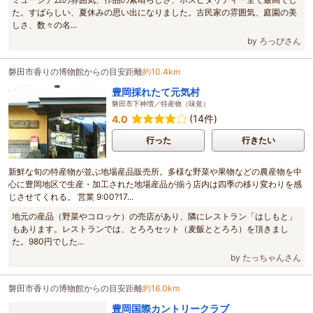
た。すばらしい、夏休みの思い出になりました。古民家の雰囲気、庭園の美
しさ、数々の名...
by ろっぴさん
磐田市香りの博物館からの目安距離
約10.4km
豊岡採れたて元気村
磐田市下神増／特産物（味覚）
(14件)
4.0
行った
行きたい
新鮮な旬の特産物が並ぶ地場産品販売所。多様な野菜や果物などの農産物を中
心に豊岡地区で生産・加工された地場産品が揃う店内は四季の移り変わりを感
じさせてくれる。 営業 9:00?17...
地元の産品（野菜やコロッケ）の売店があり、隣にレストラン「はしもと」
もあります。レストランでは、とろろセット（麦飯ととろろ）を頂きまし
た。980円でした...
by たっちゃんさん
磐田市香りの博物館からの目安距離
約16.0km
豊岡国際カントリークラブ