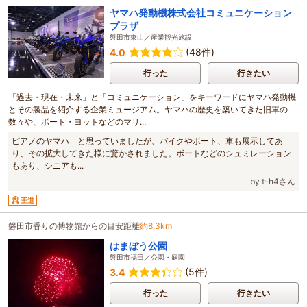
ヤマハ発動機株式会社コミュニケーション
プラザ
磐田市東山／産業観光施設
(48件)
4.0
行った
行きたい
「過去・現在・未来」と「コミュニケーション」をキーワードにヤマハ発動機
とその製品を紹介する企業ミュージアム。ヤマハの歴史を築いてきた旧車の
数々や、ボート・ヨットなどのマリ...
ピアノのヤマハ と思っていましたが、バイクやボート、車も展示してあ
り、その拡大してきた様に驚かされました。ボートなどのシュミレーション
もあり、シニアも...
by t-h4さん
王道
磐田市香りの博物館からの目安距離
約8.3km
はまぼう公園
磐田市福田／公園・庭園
(5件)
3.4
行った
行きたい