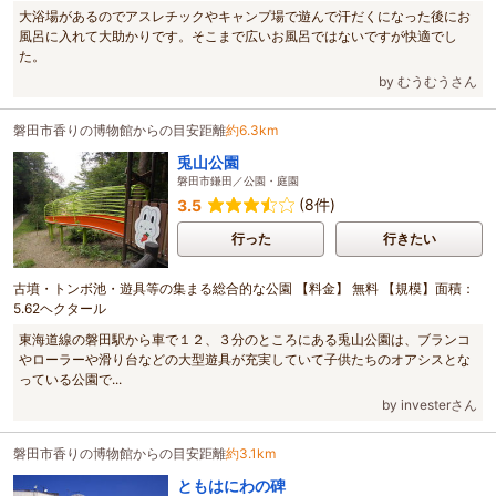
大浴場があるのでアスレチックやキャンプ場で遊んで汗だくになった後にお
風呂に入れて大助かりです。そこまで広いお風呂ではないですが快適でし
た。
by むうむうさん
磐田市香りの博物館からの目安距離
約6.3km
兎山公園
磐田市鎌田／公園・庭園
(8件)
3.5
行った
行きたい
古墳・トンボ池・遊具等の集まる総合的な公園 【料金】 無料 【規模】面積：
5.62ヘクタール
東海道線の磐田駅から車で１２、３分のところにある兎山公園は、ブランコ
やローラーや滑り台などの大型遊具が充実していて子供たちのオアシスとな
っている公園で...
by investerさん
磐田市香りの博物館からの目安距離
約3.1km
ともはにわの碑