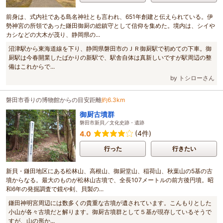
前身は、式内社である島名神社とも言われ、651年創建と伝えられている。伊
勢神宮の所領であった鎌田御厨の総鎮守として信仰を集めた。境内は、シイや
カシなどの大木が茂り、静岡県の...
沼津駅から東海道線を下り、静岡県磐田市のＪＲ御厨駅で初めての下車。御
厨駅は今春開業したばかりの新駅で、駅舎自体は真新しいですが駅周辺の整
備はこれからで...
by トシローさん
磐田市香りの博物館からの目安距離
約6.3km
御厨古墳群
磐田市新貝／文化史跡・遺跡
(4件)
4.0
行った
行きたい
新貝・鎌田地区にある松林山、高根山、御厨堂山、稲荷山、秋葉山の5基の古
墳からなる。最大のものが松林山古墳で、全長107メートルの前方後円墳。昭
和6年の発掘調査で鏡や剣、貝製の...
鎌田神明宮周辺には数多くの貴重な古墳が遺されています。こんもりとした
小山が各々古墳だと解ります。御厨古墳群として５基が現存しているそうで
すが、山の形か...