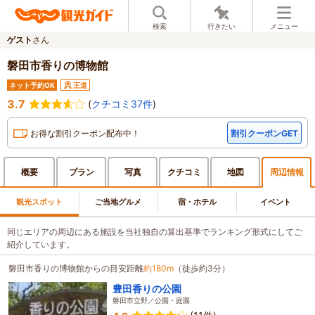
検索
行きたい
メニュー
ゲスト
さん
磐田市香りの博物館
ネット予約OK
王道
3.7
(
クチコミ37件
)
お得な割引クーポン配布中！
割引クーポンGET
概要
プラン
写真
クチ
コミ
地図
周辺
情報
観光スポット
ご当地グルメ
宿・ホテル
イベント
同じエリアの周辺にある施設を当社独自の算出基準でランキング形式にしてご
紹介しています。
磐田市香りの博物館からの目安距離
約180m
（徒歩約3分）
豊田香りの公園
磐田市立野／公園・庭園