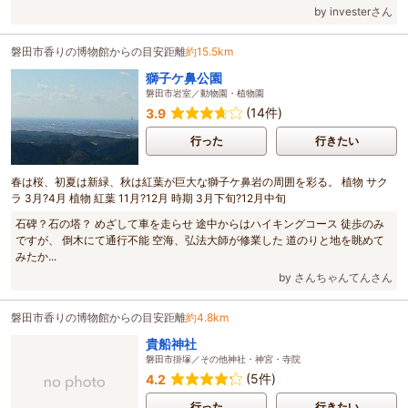
by investerさん
磐田市香りの博物館からの目安距離
約15.5km
獅子ケ鼻公園
磐田市岩室／動物園・植物園
(14件)
3.9
行った
行きたい
春は桜、初夏は新緑、秋は紅葉が巨大な獅子ケ鼻岩の周囲を彩る。 植物 サク
ラ 3月?4月 植物 紅葉 11月?12月 時期 3月下旬?12月中旬
石碑？石の塔？ めざして車を走らせ 途中からはハイキングコース 徒歩のみ
ですが、 倒木にて通行不能 空海、弘法大師が修業した 道のりと地を眺めて
みたか...
by さんちゃんてんさん
磐田市香りの博物館からの目安距離
約4.8km
貴船神社
磐田市掛塚／その他神社・神宮・寺院
(5件)
4.2
行った
行きたい