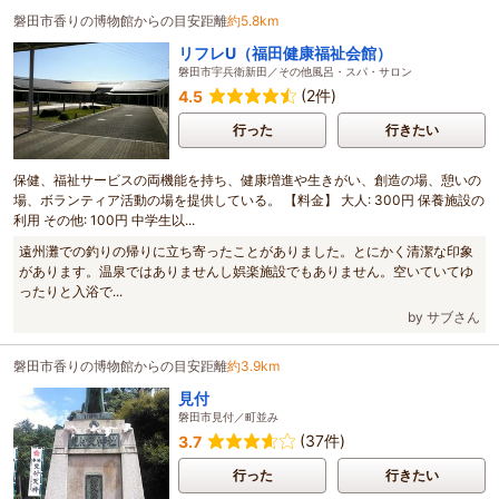
磐田市香りの博物館からの目安距離
約5.8km
リフレU（福田健康福祉会館）
磐田市宇兵衛新田／その他風呂・スパ・サロン
(2件)
4.5
行った
行きたい
保健、福祉サービスの両機能を持ち、健康増進や生きがい、創造の場、憩いの
場、ボランティア活動の場を提供している。 【料金】 大人: 300円 保養施設の
利用 その他: 100円 中学生以...
遠州灘での釣りの帰りに立ち寄ったことがありました。とにかく清潔な印象
があります。温泉ではありませんし娯楽施設でもありません。空いていてゆ
ったりと入浴で...
by サブさん
磐田市香りの博物館からの目安距離
約3.9km
見付
磐田市見付／町並み
(37件)
3.7
行った
行きたい