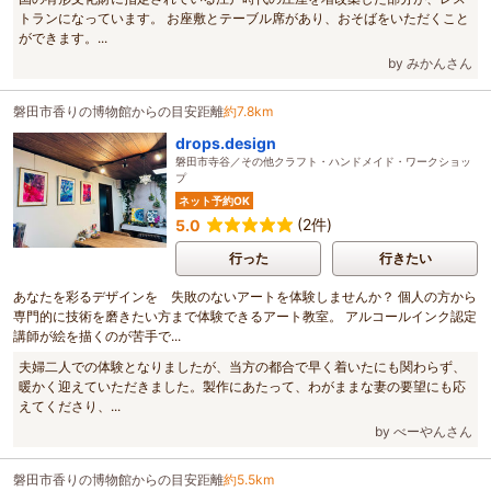
トランになっています。 お座敷とテーブル席があり、おそばをいただくこと
ができます。...
by みかんさん
磐田市香りの博物館からの目安距離
約7.8km
drops.design
磐田市寺谷／その他クラフト・ハンドメイド・ワークショッ
プ
ネット予約OK
(2件)
5.0
行った
行きたい
あなたを彩るデザインを 失敗のないアートを体験しませんか？ 個人の方から
専門的に技術を磨きたい方まで体験できるアート教室。 アルコールインク認定
講師が絵を描くのが苦手で...
夫婦二人での体験となりましたが、当方の都合で早く着いたにも関わらず、
暖かく迎えていただきました。製作にあたって、わがままな妻の要望にも応
えてくださり、...
by べーやんさん
磐田市香りの博物館からの目安距離
約5.5km