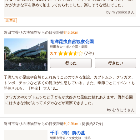
かが大きな車を停めて泊まっておられました。楽しそうな感じでした。
by miyosikoさん
王道
磐田市香りの博物館からの目安距離
約5.5km
竜洋昆虫自然観察公園
磐田市大中瀬／公園・庭園
(7件)
3.7
行った
行きたい
子供たちが昆虫や自然とふれあうことのできる施設。カブトムシ、クワガタ、
トンボ、チョウなど多くの昆虫が生息している。また、季節ごとにイベントも
開催される。 【料金】 大人: 3...
クワガタやカブトムシなど子どもが大好きな昆虫に触れあえます。野外公園
には大きな池があってメダカなどが観察できました。
by むうむうさん
磐田市香りの博物館からの目安距離
約2.9km
（徒歩約37分）
千手（寿）前の墓
磐田市野箱／文化史跡・遺跡