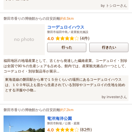
by トシローさん
磐田市香りの博物館からの目安距離
約6.5km
コーデュロイハウス
磐田市福田中島／産業観光施設
(4件)
4.0
行った
行きたい
福田地区の地場産業として、古くから発達した繊維産業。コーデュロイ・別珍
は全国で90％の生産シェアを占める。館内では、産業観光拠点の一つとして、
コーデュロイ・別珍製品等が展示...
東海道線の磐田駅から車で１５分くらいの場所にあるコーデュロイハウス
は、１００年以上も昔から生産されている別珍やコーデュロイの生地を始め
とする洋服や小物...
by investerさん
磐田市香りの博物館からの目安距離
約7.2km
竜洋海洋公園
磐田市駒場／公園・庭園
(82件)
4.0