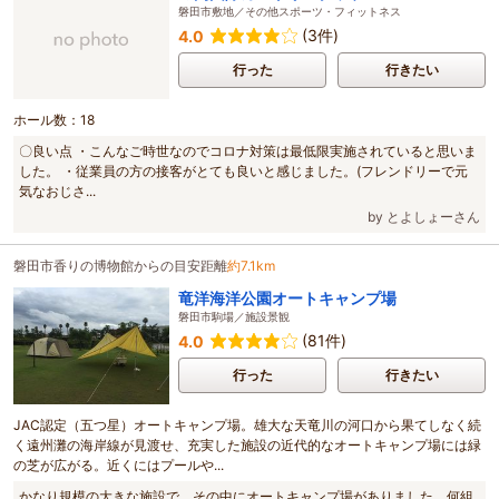
磐田市敷地／その他スポーツ・フィットネス
(3件)
4.0
行った
行きたい
ホール数：18
〇良い点 ・こんなご時世なのでコロナ対策は最低限実施されていると思いま
した。 ・従業員の方の接客がとても良いと感じました。(フレンドリーで元
気なおじさ...
by とよしょーさん
磐田市香りの博物館からの目安距離
約7.1km
竜洋海洋公園オートキャンプ場
磐田市駒場／施設景観
(81件)
4.0
行った
行きたい
JAC認定（五つ星）オートキャンプ場。雄大な天竜川の河口から果てしなく続
く遠州灘の海岸線が見渡せ、充実した施設の近代的なオートキャンプ場には緑
の芝が広がる。近くにはプールや...
かなり規模の大きな施設で、その中にオートキャンプ場がありました。何組