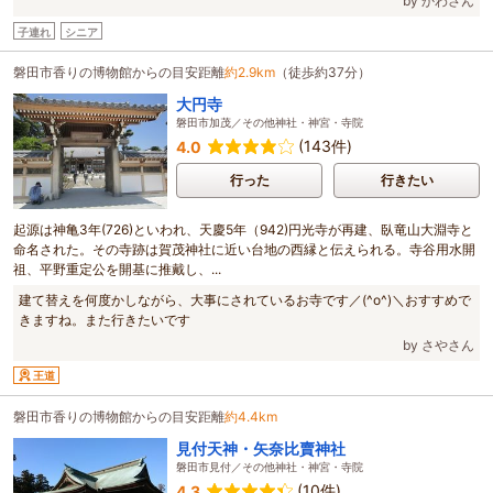
by かわさん
子連れ
シニア
磐田市香りの博物館からの目安距離
約2.9km
（徒歩約37分）
大円寺
磐田市加茂／その他神社・神宮・寺院
(143件)
4.0
行った
行きたい
起源は神亀3年(726)といわれ、天慶5年（942)円光寺が再建、臥竜山大淵寺と
命名された。その寺跡は賀茂神社に近い台地の西縁と伝えられる。寺谷用水開
祖、平野重定公を開基に推戴し、...
建て替えを何度かしながら、大事にされているお寺です／(^o^)＼おすすめで
きますね。また行きたいです
by さやさん
王道
磐田市香りの博物館からの目安距離
約4.4km
見付天神・矢奈比賣神社
磐田市見付／その他神社・神宮・寺院
(10件)
4.3