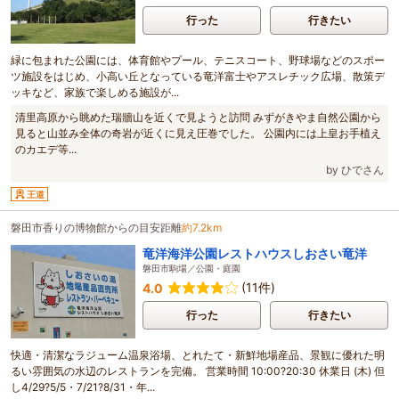
行った
行きたい
緑に包まれた公園には、体育館やプール、テニスコート、野球場などのスポー
ツ施設をはじめ、小高い丘となっている竜洋富士やアスレチック広場、散策デ
ッキなど、家族で楽しめる施設が...
清里高原から眺めた瑞牆山を近くで見ようと訪問 みずがきやま自然公園から
見ると山並み全体の奇岩が近くに見え圧巻でした。 公園内には上皇お手植え
のカエデ等...
by ひでさん
王道
磐田市香りの博物館からの目安距離
約7.2km
竜洋海洋公園レストハウスしおさい竜洋
磐田市駒場／公園・庭園
(11件)
4.0
行った
行きたい
快適・清潔なラジューム温泉浴場、とれたて・新鮮地場産品、景観に優れた明
るい雰囲気の水辺のレストランを完備。 営業時間 10:00?20:30 休業日 (木) 但
し4/29?5/5・7/21?8/31・年...