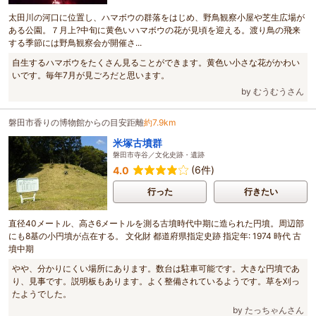
太田川の河口に位置し、ハマボウの群落をはじめ、野鳥観察小屋や芝生広場が
ある公園。７月上?中旬に黄色いハマボウの花が見頃を迎える。渡り鳥の飛来
する季節には野鳥観察会が開催さ...
自生するハマボウをたくさん見ることができます。黄色い小さな花がかわい
いです。毎年7月が見ごろだと思います。
by むうむうさん
磐田市香りの博物館からの目安距離
約7.9km
米塚古墳群
磐田市寺谷／文化史跡・遺跡
(6件)
4.0
行った
行きたい
直径40メートル、高さ6メートルを測る古墳時代中期に造られた円墳。周辺部
にも8基の小円墳が点在する。 文化財 都道府県指定史跡 指定年: 1974 時代 古
墳中期
やや、分かりにくい場所にあります。数台は駐車可能です。大きな円墳であ
り、見事です。説明板もあります。よく整備されているようです。草を刈っ
たようでした。
by たっちゃんさん