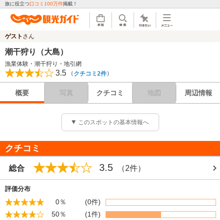
旅に役立つ
口コミ100万件
掲載！
ゲスト
さん
潮干狩り（大島）
漁業体験・潮干狩り・地引網
3.5
（
）
クチコミ2件
概要
写真
クチコミ
地図
周辺情報
このスポットの基本情報へ
クチコミ
3.5
総合
（2件）
評価分布
0％
(0件)
50％
(1件)