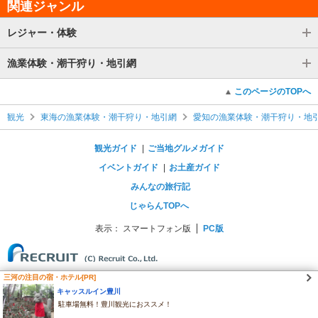
関連ジャンル
レジャー・体験
漁業体験・潮干狩り・地引網
このページのTOPへ
観光
東海の漁業体験・潮干狩り・地引網
愛知の漁業体験・潮干狩り・地
観光ガイド
ご当地グルメガイド
イベントガイド
お土産ガイド
みんなの旅行記
じゃらんTOPへ
表示：
スマートフォン版
PC版
三河の注目の宿・ホテル[PR]
キャッスルイン豊川
駐車場無料！豊川観光におススメ！