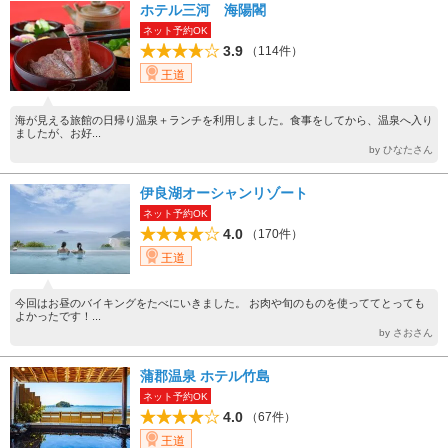
ホテル三河 海陽閣
ネット予約OK
3.9
（114件）
王道
海が見える旅館の日帰り温泉＋ランチを利用しました。食事をしてから、温泉へ入り
ましたが、お好...
by ひなたさん
伊良湖オーシャンリゾート
ネット予約OK
4.0
（170件）
王道
今回はお昼のバイキングをたべにいきました。 お肉や旬のものを使っててとっても
よかったです！...
by さおさん
蒲郡温泉 ホテル竹島
ネット予約OK
4.0
（67件）
王道