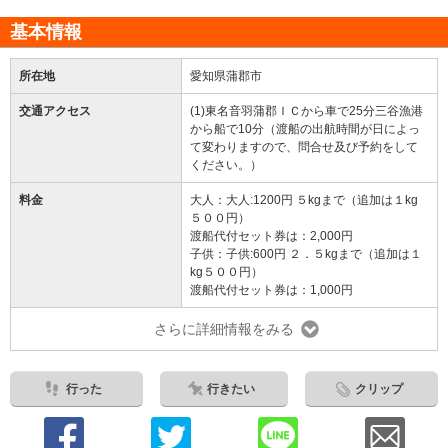
基本情報
所在地
愛知県蒲郡市
交通アクセス
(1)東名音羽蒲郡ＩＣから車で25分三谷漁港
から船で10分（渡船の出航時間が日によっ
て変わりますので、問合せ及び予約をして
ください。）
料金
大人：大人:1200円 ５kgまで（追加は１kg
５００円）
渡船代付セット券は：2,000円
子供：子供:600円 ２．５kgまで（追加は１
kg５００円）
渡船代付セット券は：1,000円
さらに詳細情報をみる
行った
行きたい
クリップ