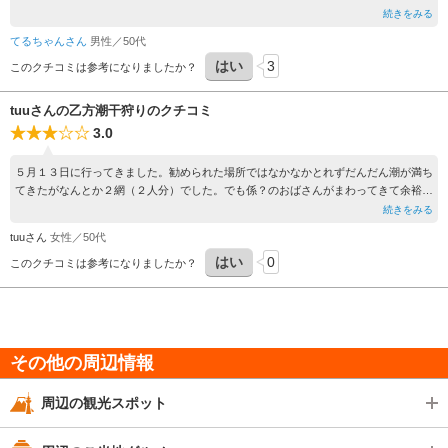
小ぶりに感じる以外は普通に取れます。先日も、例年通り楽しく潮干狩りを満喫させ
続きをみる
ていただきました。ネットいっぱいに取れました。ありがとうございました。
てるちゃんさん
男性／50代
はい
3
このクチコミは参考になりましたか？
tuuさんの乙方潮干狩りのクチコミ
3.0
５月１３日に行ってきました。勧められた場所ではなかなかとれずだんだん潮が満ち
てきたがなんとか２網（２人分）でした。でも係？のおばさんがまわってきて余裕の
あった網いっぱいにしてくださいました。ずっと昔はもっともっと大粒ですぐに網い
続きをみる
っぱいになり網を３，４袋追加したくらいでした。そうです１０年ぶりの潮干狩りで
tuuさん
女性／50代
した。
はい
0
このクチコミは参考になりましたか？
その他の周辺情報
周辺の観光スポット