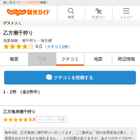
旅に役立つ
口コミ100万件
掲載！
検索
行きたい
メニュー
ゲスト
さん
乙方潮干狩り
漁業体験・潮干狩り・地引網
4.0
（
）
クチコミ2件
概要
写真
クチコミ
地図
周辺情報
クチコミを投稿する
1 - 2件
（全2件中）
乙方海岸潮干狩り
5.0
カップル・夫婦
毎年1回、乙方海岸に潮干狩りへ行ってます。ここ数年は「貝の生育状況が悪く、ご
迷惑をおかけするかも知れません。」との注釈がありますが、あさりのサイズがやや