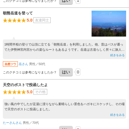
はい
1
このクチコミは参考になりましたか？
朝熊岳道を登って
5.0
友達同士
1時間半程の登りで山頂に立てる「朝熊岳道」を利用しました。他、昔はバスが通っ
てた伊勢神宮内宮からの楽なルートもあるようです。岳道は古道らしく所々に旅人を
見守るお地蔵さんが。歴史を感じさせてくれます。
続きをみる
頂上からは志摩の海岸線でしょうか。青く輝いてたのが印象的です。
岳さん
男性／50代
自然ツウ
その他、スカイラインを使って労せず山頂に立つ事が出来ます。
はい
0
このクチコミは参考になりましたか？
天空のポストで投函したよ
5.0
その他
強い風の中でしたが足湯に浸りながら素晴らしい景色をハガキにスケッチし、その場
で天空のポストに投函しました。
続きをみる
たーさんさん
男性／70代