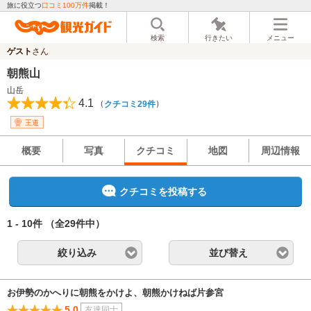
旅に役立つ
口コミ100万件
掲載！
検索
行きたい
メニュー
ゲスト
さん
朝熊山
山岳
4.1
（
）
クチコミ29件
王道
概要
写真
クチコミ
地図
周辺情報
クチコミを投稿する
1 - 10件
（全29件中）
絞り込み
並び替え
お伊勢のかへりに朝熊をかけよ、朝熊かけねば片参宮
5.0
友達同士