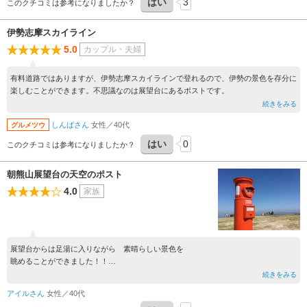
はい
3
このクチコミは参考になりましたか？
伊勢志摩スカイライン
5.0
カップル・夫婦
有料道路ではありますが、伊勢志摩スカイラインで登れるので、伊勢の景色を存分に
楽しむことができます。不思議なのは展望台にあるポストです。
続きをみる
しんばさん
女性／40代
グルメツウ
はい
0
このクチコミは参考になりましたか？
朝熊山展望台の天空のポスト
4.0
家族
展望台からは足湯に入りながら 素晴らしい景色を
眺めることができました！！
そして 広場には何故か懐かしの縦型のポストが！
続きをみる
青い空をバックにとても絵になりますよ
アイルさん
女性／40代