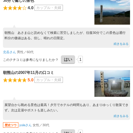
30分で癒しの景色
4.0
カップル・夫婦
朝熊山 あさま山と読めなくて検索に苦労しましたが、往復30分でこの景色は通行
料分の価値はある。但し、晴れの日限定。
続きをみる
北岳さん
男性／60代
はい
1
このクチコミは参考になりましたか？
朝熊山の2007年11月の口コミ
5.0
カップル・夫婦
展望台から眺める景色は最高！夕方でホテルの時間もあり、あまりゆっくり散策でき
ず。次は足湯やポストも楽しみたい。
続きをみる
yulaさん
女性／30代
歴史ツウ