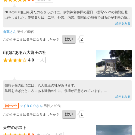
NHKの100低山を見たのをきっかけに、伊勢神宮参拝の翌日、標高555mの朝熊山登
山をしました。伊勢参りは、二見、外宮、内宮、朝熊山の順番で回るのが本来の決ま
りだそうです。頂上の金剛證寺奥之院も風情があって良かったです。
続きをみる
角蔵さん
男性／60代
はい
2
このクチコミは参考になりましたか？
山頂にある八大龍王の社
4.0
一人
朝熊ヶ岳の山頂には、八大龍王の社があります。
鳥居を過ぎたところにある建物の中に、祭壇が用意されています。
金剛證寺からだと１５分ほど歩くと着くので、非常に近いです。
続きをみる
車で向かうと、入口が非常に狭いので、注意して運転してください。
マイＢＯＯさん
男性／40代
神社ツウ
はい
1
このクチコミは参考になりましたか？
天空のポスト