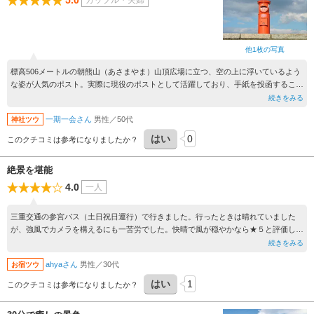
5.0
カップル・夫婦
他1枚の写真
標高506メートルの朝熊山（あさまやま）山頂広場に立つ、空の上に浮いているよう
な姿が人気のポスト。実際に現役のポストとして活躍しており、手紙を投函すること
もできます。伊勢と鳥羽を結んでいるドライブコースの伊勢志摩スカイライン上にあ
続きをみる
り、ドライブデートで立ち寄るにもぴったりのスポットです。
一期一会さん
男性／50代
神社ツウ
天空のポストは、まるで天空のように浮かんでいることから、最近はSNS上でもシェ
アをされており人気のスポットとなっています。実際にハガキを投函することもでき
はい
0
このクチコミは参考になりましたか？
るそうです。
絶景を堪能
4.0
一人
三重交通の参宮バス（土日祝日運行）で行きました。行ったときは晴れていました
が、強風でカメラを構えるにも一苦労でした。快晴で風が穏やかなら★５と評価しま
す。金剛證寺（本堂）より徒歩１０～１５分かかります。参宮バス利用の方は参考ま
続きをみる
でに
ahyaさん
男性／30代
お宿ツウ
はい
1
このクチコミは参考になりましたか？