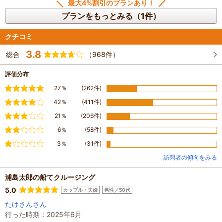
最大4%割引のプランあり！
プランをもっとみる（1件）
クチコミ
3.8
総合
（968件）
評価分布
満足
27％
(262件)
やや満足
42％
(411件)
普通
21％
(206件)
やや不満
6％
(58件)
不満
3％
(31件)
訪問者の傾向をみる
浦島太郎の船てクルージング
5.0
カップル・夫婦
男性／50代
たけさんさん
行った時期：2025年6月