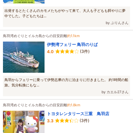
出発するとたくさんのカモメたちがやって来て、大人も子どもも餌やりに夢
中でした。子どもたちは...
by ぷりんさん
鳥羽湾めぐりとイルカ島からの目安距離
約1.1km
伊勢湾フェリー 鳥羽のりば
(3件)
4.0
鳥羽からフェリーに乗って伊勢志摩の方に泊まりに行きました。 約1時間の船
旅。気分転換にもな...
by カエル27さん
鳥羽湾めぐりとイルカ島からの目安距離
約1.8km
トヨタレンタリース三重 鳥羽店
(3件)
3.3