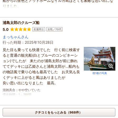
船からの景色とアットホームなイルカ島はとても素敵な思い出にな
りました。
混雑具合
：
未選択
滞在時間
：
未選択
浦島太郎のクルーズ船
人数
：
未設定
投稿日
：
2026年5月26日
5.0
友達同士
女性／70代
まっちゃんさん
行った時期：2025年10月28日
見た目も乗っても快適でした 行く前に検索す
ると普通の観光船(白とブルーのコンビネーシ
ョン)でしたが 来たのが浦島太郎が前に飾れ
ててデッキには乙姫さんと浦島太郎が…船内も
の物語風で乗り心地も最高でした お天気も良
他1枚の写真
くデッキに上がると風はありましたが
良い思い出になりました 最高。
混雑具合
：
やや空いていた
滞在時間
：
1～2時間
人数
：
2人
投稿日
：
2025年10月29日
クチコミをもっとみる（968件）