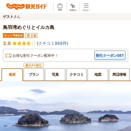
ゲスト
さん
鳥羽湾めぐりとイルカ島
ネット予約OK
王道
3.8
(
クチコミ968件
)
お得な割引クーポン配布中！
割引クーポンGET
最大4%割引
概要
プラン
写真
クチ
コミ
地図
周辺
情報