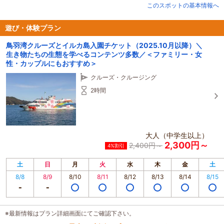
園内では動物たちの生態を楽しく学べるプログラムが体験できるほか、園内を
このスポットの基本情報へ
巡るスタンプラリーや砂浜での砂遊びを楽しむのもおススメ。
園内で人気の展望台からは360度鳥羽湾が見渡せ人々が暮らす離島に遠くは愛
遊び・体験プラン
知県の知多、渥美半島および伊勢湾を望むことができる。海面を見下ろせば遊
鳥羽湾クルーズとイルカ島入園チケット（2025.10月以降）＼
覧船が残した航跡も美しく海の青さを実感しながら非日常の景色が味わえる。
生き物たちの生態を学べるコンテンツ多数／＜ファミリー・女
性・カップルにもおすすめ＞
クルーズ・クルージング
2時間
大人（中学生以上）
2,300円～
2,400円～
4%割引
土
日
月
火
水
木
金
土
8/8
8/9
8/10
8/11
8/12
8/13
8/14
8/15
※最新情報はプラン詳細画面にてご確認下さい。