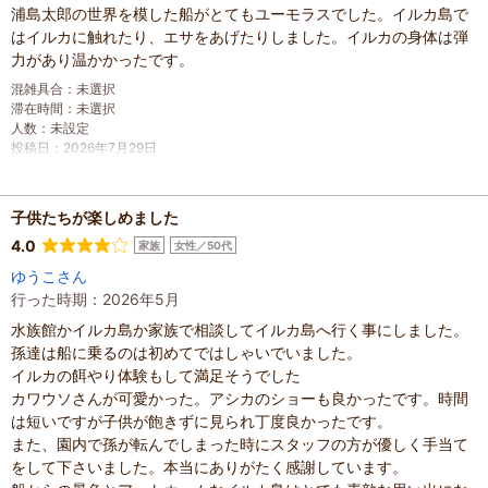
浦島太郎の世界を模した船がとてもユーモラスでした。イルカ島で
はイルカに触れたり、エサをあげたりしました。イルカの身体は弾
力があり温かかったです。
混雑具合
：
未選択
滞在時間
：
未選択
人数
：
未設定
投稿日
：
2026年7月29日
子供たちが楽しめました
4.0
家族
女性／50代
ゆうこさん
行った時期：2026年5月
水族館かイルカ島か家族で相談してイルカ島へ行く事にしました。
孫達は船に乗るのは初めてではしゃいでいました。
イルカの餌やり体験もして満足そうでした
カワウソさんが可愛かった。アシカのショーも良かったです。時間
は短いですが子供が飽きずに見られ丁度良かったです。
また、園内で孫が転んでしまった時にスタッフの方が優しく手当て
をして下さいました。本当にありがたく感謝しています。