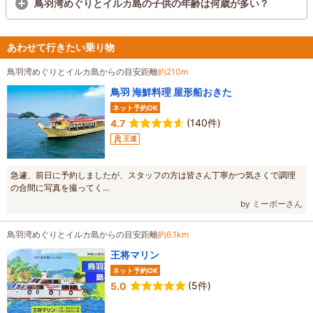
鳥羽湾めぐりとイルカ島の子供の年齢は何歳が多い？
あわせて行きたい乗り物
鳥羽湾めぐりとイルカ島からの目安距離
約210m
鳥羽 海鮮料理 屋形船おきた
ネット予約OK
(140件)
4.7
王道
急遽、前日に予約しましたが、スタッフの方は皆さん丁寧かつ気さくで調理
の合間に写真を撮ってく...
by ミーボーさん
鳥羽湾めぐりとイルカ島からの目安距離
約6.1km
王将マリン
ネット予約OK
(5件)
5.0