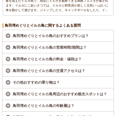
春を迎えたイルカ島で、間近にイルカを観察できる体験フェスタが催され
ます。イルカにごあいさつでは、イルカと飼育員が楽しく元気いっぱいに
体を動かして遊びます。ジャンプしたり、キャッチボールをしたり、イル
カたちの好む行動や、驚きの生態を見ることができます。カワウソの仲良
し姉妹の「りん」と「らん」は、狭い隙間に手を入れて食べ物を探すのが
大好きです。二匹がおやつを取るときに、そっと触れて、手の感触を体験
鳥羽湾めぐりとイルカ島に関するよくある質問
することができます。運動神経抜群、クリクリオめめで愛嬌もたっぷりな
アシカが、元気いっぱいに遊ぶ時間では、飼育員がアシカの生態や行動に
鳥羽湾めぐりとイルカ島のおすすめプランは？
ついて、お話しながら健康チェックのポイントを紹介します。
鳥羽湾めぐりとイルカ島の営業時間/期間は？
鳥羽湾めぐりとイルカ島の料金・値段は？
鳥羽湾めぐりとイルカ島の交通アクセスは？
その他おすすめの乗り物は？
鳥羽湾めぐりとイルカ島周辺のおすすめ観光スポットは？
鳥羽湾めぐりとイルカ島の年齢層は？