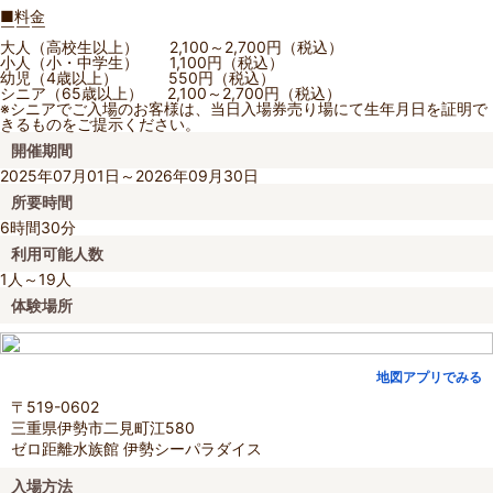
■料金
￣￣￣
大人（高校生以上） 2,100～2,700円（税込）
小人（小・中学生） 1,100円（税込）
幼児（4歳以上） 550円（税込）
シニア（65歳以上） 2,100～2,700円（税込）
※シニアでご入場のお客様は、当日入場券売り場にて生年月日を証明で
きるものをご提示ください。
開催期間
2025年07月01日～2026年09月30日
所要時間
6時間30分
利用可能人数
1人～19人
体験場所
地図アプリでみる
〒519-0602
三重県伊勢市二見町江580
ゼロ距離水族館 伊勢シーパラダイス
入場方法