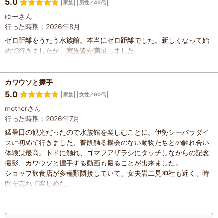
5.0
家族
男性／40代
ゆーさん
行った時期：2026年8月
ゼロ距離をうたう水族館。本当にゼロ距離でした。新しくなって始
めて行きましたが、家族皆が満足しました。
カワウソと握手
5.0
家族
女性／60代
motherさん
行った時期：2026年7月
猛暑日の観光だったので水族館を楽しむことに。伊勢シーパラダイ
スに初めて行きました。普段触る機会のない動物たちとの触れ合い
体験は最高。トドに触れ、ゴマフアザラシにタッチしながらの記念
撮影、カワウソと握手する動画も撮ることが出来ました。
ショップ飲食店が多種類隣接していて、女夫岩二見神社も近く、時
間を忘れて楽しめた。