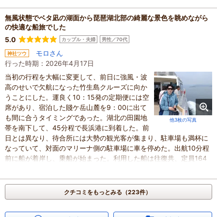
無風状態でベタ凪の湖面から琵琶湖北部の綺麗な景色を眺めながら
の快適な船旅でした
5.0
カップル・夫婦
男性／70代
モロさん
神社ツウ
行った時期：2026年4月17日
当初の行程を大幅に変更して、前日に強風・波
高のせいで欠航になった竹生島クルーズに向か
うことにした。運良く10：15発の定期便には空
席があり、宿泊した賤ケ岳山麓を9：00に出て
も間に合うタイミングであった。湖北の田園地
他3枚の写真
帯を南下して、45分程で長浜港に到着した。前
日とは異なり、待合所には大勢の観光客が集まり、駐車場も満杯に
なっていて、対面のマリーナ側の駐車場に車を停めた。出航10分程
前に船が着岸し、乗船が始まった。利用した船は往復共、定員164
名の「弁天丸」であった。2階建てで、後方の上下にオープンデッキ
がある。乗船率は5割ほどで、座ったりデッキに出たりと、楽しく
ゆったりと25分間の乗船時間を過ごすことができた。前日と異な
クチコミをもっとみる（223件）
り、無風状態でベタ凪の湖面から琵琶湖北部の綺麗な景色を眺めな
がらの快適な船旅であった。