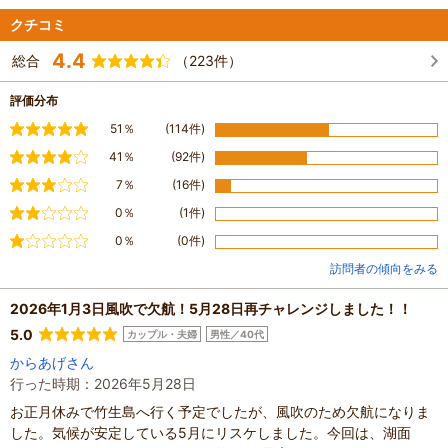
クチコミ
4.4
総合
（223件）
評価分布
満足
51％
(114件)
やや満足
41％
(92件)
普通
7％
(16件)
やや不満
0％
(1件)
不満
0％
(0件)
訪問者の傾向をみる
2026年1月3日風吹で欠航！5月28日再チャレンジしました！！
5.0
カップル・夫婦
男性／40代
からあげさん
行った時期：2026年5月28日
お正月休みで竹生島へ行く予定でしたが、風吹のため欠航になりま
した。気候が安定している5月にリスケしました。今回は、湖面