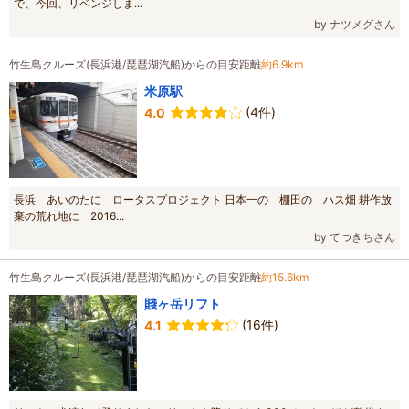
で、今回、リベンジしま...
by ナツメグさん
竹生島クルーズ(長浜港/琵琶湖汽船)からの目安距離
約6.9km
米原駅
(4件)
4.0
長浜 あいのたに ロータスプロジェクト 日本一の 棚田の ハス畑 耕作放
棄の荒れ地に 2016...
by てつきちさん
竹生島クルーズ(長浜港/琵琶湖汽船)からの目安距離
約15.6km
賤ヶ岳リフト
(16件)
4.1