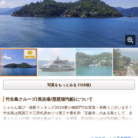
写真をもっとみる (126枚)
竹生島クルーズ(長浜港/琵琶湖汽船)について
じゃらん遊び・体験ランキング2024乗り物部門1位受賞！有難うございます！
竹生島は西国三十三所札所めぐり第三十番札所「宝厳寺」のある島として、古
来より人々の厚い信仰を集めてきた、今津港、長浜港からほぼ等距離に浮かぶ
周囲2kmの小島です。
島全体をおおう針葉樹を中心とした木々が、季節ごと美しい姿を見せてくれま
す。また、国宝の宝厳寺唐門や都久夫須麻神社本殿、重要文化財の宝厳寺船廊