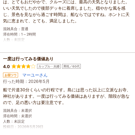
は、とてもおだやかで、クルーズには、最高の天気となりました。
いい天気でしたので後部デッキに着席しました。穏やかな風を感
じ、景色を見ながら過ごす時間は、船ならではですね。ホントに天
気に恵まれて、とても、満足しました。
混雑具合
：
普通
滞在時間
：
1～2時間
人数
：
未設定
投稿日
：
2026年5月29日
一度は行ってみる価値あり
4.0
カップル・夫婦
男性／60代
マーユーさん
お宿ツウ
行った時期：2026年5月
船で片道30分くらいの行程です。島には思った以上に立派なお寺、
神社があります。一度は行ってみる価値はありますが、階段が急な
ので、足の悪い方は要注意です。
混雑具合
：
未選択
滞在時間
：
未選択
人数
：
未設定
投稿日
：
2026年5月29日