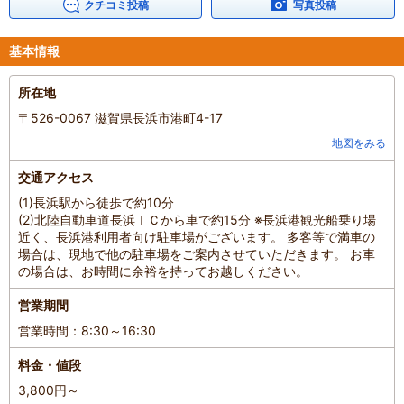
クチコミ投稿
写真投稿
混雑具合
：
やや空いていた
滞在時間
：
2～3時間
人数
：
未設定
基本情報
投稿日
：
2026年4月24日
所在地
〒526-0067 滋賀県長浜市港町4-17
地図をみる
交通アクセス
(1)長浜駅から徒歩で約10分
(2)北陸自動車道長浜ＩＣから車で約15分 ※長浜港観光船乗り場
近く、長浜港利用者向け駐車場がございます。 多客等で満車の
場合は、現地で他の駐車場をご案内させていただきます。 お車
の場合は、お時間に余裕を持ってお越しください。
営業期間
営業時間：8:30～16:30
料金・値段
3,800円～