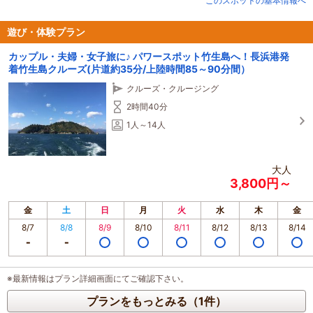
このスポットの基本情報へ
下などの見どころもいっぱいです。さらに竹生島はパワースポットとしても知
られ、島全体が神秘的な空気に包まれており、パワーをもらいに多くの人が訪
れます。弁天様の幸せ願いダルマや竜神拝所のかわらけ投げも人気です。
遊び・体験プラン
※竹生島ご参拝には乗船料のほか、拝観料（大人600円・小人300円）が必要で
カップル・夫婦・女子旅に♪ パワースポット竹生島へ！長浜港発
す。
着竹生島クルーズ(片道約35分/上陸時間85～90分間）
なお、毎年4月初旬から中旬頃まで、高速船で行く海津大崎の桜クルーズを運航
しています。
クルーズ・クルージング
びわ湖岸延々約4kmに渡る桜のトンネルを船からご覧いただけます。
2時間40分
1人～14人
大人
3,800円～
金
土
日
月
火
水
木
金
8/7
8/8
8/9
8/10
8/11
8/12
8/13
8/14
※最新情報はプラン詳細画面にてご確認下さい。
プランをもっとみる（1件）