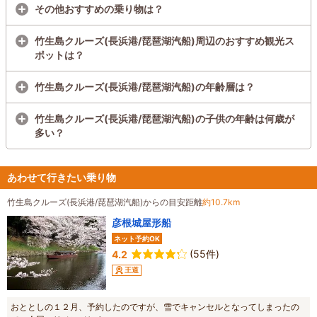
その他おすすめの乗り物は？
竹生島クルーズ(長浜港/琵琶湖汽船)周辺のおすすめ観光ス
ポットは？
竹生島クルーズ(長浜港/琵琶湖汽船)の年齢層は？
竹生島クルーズ(長浜港/琵琶湖汽船)の子供の年齢は何歳が
多い？
あわせて行きたい乗り物
竹生島クルーズ(長浜港/琵琶湖汽船)からの目安距離
約10.7km
彦根城屋形船
ネット予約OK
(55件)
4.2
王道
おととしの１２月、予約したのですが、雪でキャンセルとなってしまったの