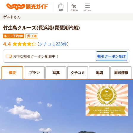
ゲスト
さん
竹生島クルーズ(長浜港/琵琶湖汽船)
ネット予約OK
王道
4.4
(
クチコミ223件
)
お得な割引クーポン配布中！
割引クーポンGET
概要
プラン
写真
クチ
コミ
地図
周辺
情報