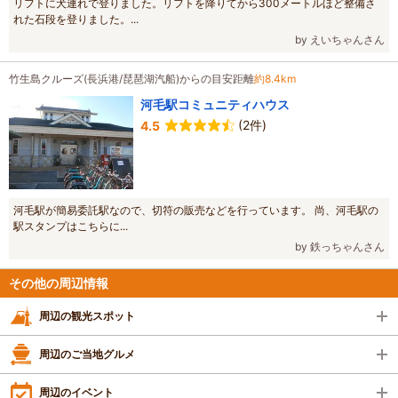
リフトに犬連れで登りました。リフトを降りてから300メートルほど整備さ
れた石段を登りました。...
by えいちゃんさん
竹生島クルーズ(長浜港/琵琶湖汽船)からの目安距離
約8.4km
河毛駅コミュニティハウス
(2件)
4.5
河毛駅が簡易委託駅なので、切符の販売などを行っています。 尚、河毛駅の
駅スタンプはこちらに...
by 鉄っちゃんさん
その他の周辺情報
周辺の観光スポット
周辺のご当地グルメ
周辺のイベント