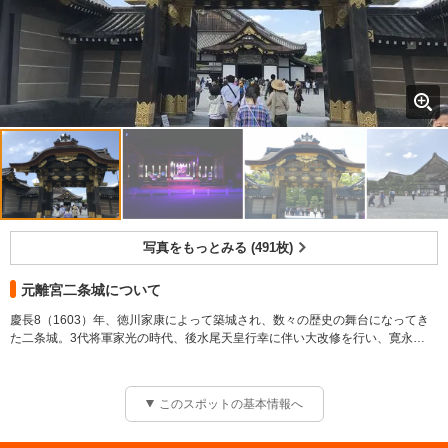
写真をもっとみる (491枚)
元離宮二条城について
慶長8（1603）年、徳川家康によって築城され、数々の歴史の舞台になってき
た二条城。3代将軍家光の時代、後水尾天皇行幸に伴い大改修を行い、寛永
3（1626）年に現在の規模になった。重厚なたたずまいの「東大手門」（重要
■唐門
文化財）、二の丸御殿の正門にあたる唐門（重要文化財）は、「松竹梅に鶴」
二条城にある重要文化財建造物。二の丸御殿の正門。四脚門でその屋根の前後
「唐獅子」といった極彩色の彫刻が見事である。二の丸庭園（特別名勝）や本
に唐破風を備え、門として最も格式が高い。
このスポットの基本情報へ
丸御殿（重要文化財）など、見どころ多数。大政奉還の表明の場となった二の
冠木（かぶき）の上はすべて彫刻で埋め尽くされ、龍や虎といった霊獣に加
丸御殿（国宝）では、鴬（うぐいす）張りの廊下や、狩野派絵師の手による障
え、鶴・亀・松竹梅といった長寿や吉祥を象徴するモチーフが刻まれている。
壁画にも注目を。