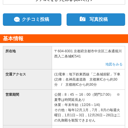
クチコミ投稿
写真投稿
基本情報
所在地
〒604-8301 京都府京都市中京区二条通堀川
西入二条城町541
地図をみる
交通アクセス
(1)電車：地下鉄東西線「二条城前駅」下車
(2)車：名神高速道路 京都東ICから約30
分 / 京都南ICから約30分
営業期間
公開：8：45 ～ 16：00（閉門17:00） ※
夏季は時間延長あり
休業：年末年始（12/26～1/4)
その他：毎年12月,1月，7月，8月の毎週火
曜日，1月1日～3日，12月26日～28日は二
の丸御殿を観覧できません