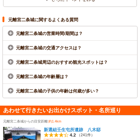
元離宮二条城に関するよくある質問
元離宮二条城の営業時間/期間は？
元離宮二条城の交通アクセスは？
元離宮二条城周辺のおすすめ観光スポットは？
元離宮二条城の年齢層は？
元離宮二条城の子供の年齢は何歳が多い？
あわせて行きたいお出かけスポット・名所巡り
元離宮二条城からの目安距離
約1.4km
新選組壬生屯所遺跡 八木邸
4.2
（241件）