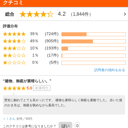
クチコミ
■二の丸御殿
二条城にある江戸時代初期の国宝建造物。全6棟の建物からなり、書院造の代表
4.2
総合
（1,844件）
例として日本建築史上重要な遺構。内部は、近世絵画史上最大の画派である狩
野派による障壁画と、多彩な欄間彫刻や飾金具によって豪華絢爛に設えられて
いる。
評価分布
39％
(724件)
■二の丸庭園
二の丸庭園は寛永3年（1626年）に後水尾天皇行幸のために作事奉行・小堀遠
49％
(905件)
州のもとで改修された。庭園の石組は3つの方向から鑑賞できるように工夫さ
10％
(193件)
れ、現存する城郭の庭園の中でも特に優れた作品の一つに数えられている。
1％
(17件)
■二の丸御殿御清所
0％
(5件)
二条城にある江戸時代初期の重要文化財建造物。台所の南に続き、江戸時代は
訪問者の傾向をみる
御料理間と呼ばれていた。囲炉裏や煙出しがあり、南側には井戸がある。非公
開
“建物、御庭が素晴らしい。”
■二の丸土蔵（米蔵）
5.0
友達同士
二条城にある江戸時代の重要文化財建造物。城内には3棟の土蔵が残っている。
全国の城郭で土蔵が残るのは二条城だけである。内部非公開
歴史に触れてとても良かったです。 建物も素晴らしく御庭も素敵でした。 歩いた後
のかき氷は、御庭を眺めながら最高でした。
■本丸御殿御常御殿
京都御所の北側にあった江戸時代末期の桂宮家の御殿主要部で、明治時代に移
築された重要文化財建造物。玄関、御書院、御常御殿、台所及び雁之間の4棟か
ｒｉさん
女性／50代
らなる本丸御殿のうち、居間であった御常御殿だけが一部二階建になってお
はい
0
このクチコミは参考になりましたか？