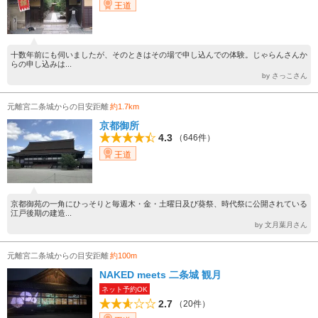
王道
十数年前にも伺いましたが、そのときはその場で申し込んでの体験。じゃらんさんか
らの申し込みは...
by さっこさん
元離宮二条城からの目安距離
約1.7km
京都御所
4.3
（646件）
王道
京都御苑の一角にひっそりと毎週木・金・土曜日及び葵祭、時代祭に公開されている
江戸後期の建造...
by 文月葉月さん
元離宮二条城からの目安距離
約100m
NAKED meets 二条城 観月
ネット予約OK
2.7
（20件）