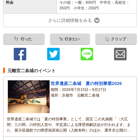
料金
その他：一般：600円 中学生・高校生：
350円 小学生：200円
さらに詳細情報をみる
行った
行きたい
クリップ
元離宮二条城のイベント
世界遺産二条城 夏の特別事業2026
期間
2026年7月15日～9月27日
場所
京都市 元離宮二条城
世界遺産二条城では「夏の特別事業」として、国宝 二の丸御殿「〈大広
間〉三の間」の特別入室や、学芸員による障壁画解説会が行われます。ま
た、展示収蔵館での障壁画原画公開（入館有料）のほか、通常非公開の香
雲亭では、清流園を眺めながら、朝食（京のゆば粥御膳、完全予約制、有