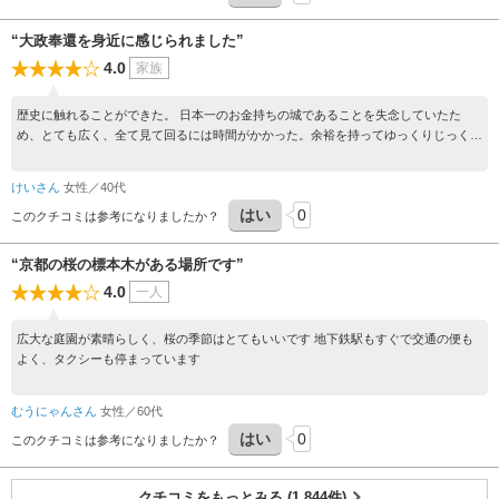
り、中二階があるため、三階建のように見える。
■本丸御殿台所及び雁之間
“大政奉還を身近に感じられました”
本丸御殿御常御殿と同じく、元は京都御所の北側にあった江戸時代末期の桂宮
4.0
家族
家の御殿主要部で、明治時代に移築された重要文化財建造物。本丸内の建物群
の東北にある。台所には煙出しがあり、床は板張になっている。写真は雁之
歴史に触れることができた。 日本一のお金持ちの城であることを失念していたた
間。
め、とても広く、全て見て回るには時間がかかった。余裕を持ってゆっくりじっくり
見てもらいたい。
■本丸櫓門
二条城にある寛永期の重要文化財建造物。寛永3年（1626）徳川家光が造営し
けいさん
女性／40代
た本丸内の建物のうち天明8年（1788）の天明の大火で唯一焼け残った櫓門。
はい
0
このクチコミは参考になりましたか？
“京都の桜の標本木がある場所です”
4.0
一人
広大な庭園が素晴らしく、桜の季節はとてもいいです 地下鉄駅もすぐで交通の便も
よく、タクシーも停まっています
むうにゃんさん
女性／60代
はい
0
このクチコミは参考になりましたか？
クチコミをもっとみる (1,844件)