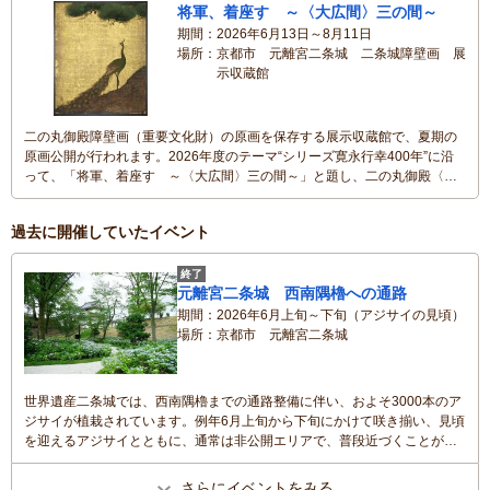
料）を堪能できます。※詳しくはホームページでご確認ください。
将軍、着座す ～〈大広間〉三の間～
期間
2026年6月13日～8月11日
場所
京都市 元離宮二条城 二条城障壁画 展
示収蔵館
二の丸御殿障壁画（重要文化財）の原画を保存する展示収蔵館で、夏期の
原画公開が行われます。2026年度のテーマ“シリーズ寛永行幸400年”に沿
って、「将軍、着座す ～〈大広間〉三の間～」と題し、二の丸御殿〈大
広間〉三の間の障壁画《松孔雀図》が公開されます。繁栄を表す巨大な松
と、希少性から権力の象徴とされた孔雀が描かれた障壁画の原画を、間近
過去に開催していたイベント
で鑑賞できる機会となっています。
終了
元離宮二条城 西南隅櫓への通路
期間
2026年6月上旬～下旬（アジサイの見頃）
場所
京都市 元離宮二条城
世界遺産二条城では、西南隅櫓までの通路整備に伴い、およそ3000本のア
ジサイが植栽されています。例年6月上旬から下旬にかけて咲き揃い、見頃
を迎えるアジサイとともに、通常は非公開エリアで、普段近づくことがで
きない重要文化財の西南隅櫓を間近で観覧し、楽しむことができます。
さらにイベントをみる