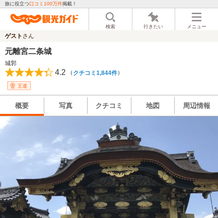
旅に役立つ
口コミ100万件
掲載！
検索
行きたい
メニュー
ゲスト
さん
元離宮二条城
城郭
4.2
（
）
クチコミ1,844件
王道
概要
写真
クチコミ
地図
周辺情報