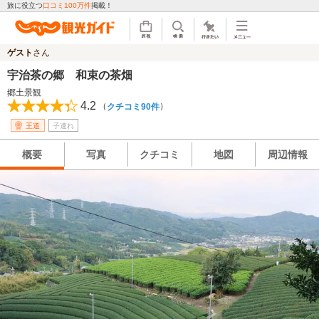
旅に役立つ
口コミ100万件
掲載！
ゲスト
さん
宇治茶の郷 和束の茶畑
郷土景観
4.2
（
）
クチコミ90件
王道
子連れ
概要
写真
クチコミ
地図
周辺情報