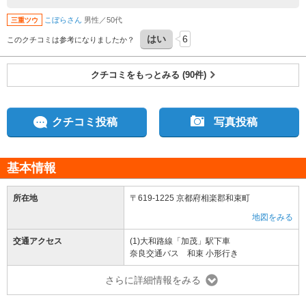
達しています。 食いしん坊の私には、うっすらと雪を乗せた茶の木ロールは、パウ
こぼらさん
男性／50代
三重ツウ
ダーシュガーをふりかけた抹茶ロールケーキに見えました。抹茶ロールケーキを考え
ついた人は、和束の茶畑を見たのじゃないかと思います。
はい
6
このクチコミは参考になりましたか？
クチコミをもっとみる (90件)
クチコミ投稿
写真投稿
基本情報
所在地
〒619-1225 京都府相楽郡和束町
地図をみる
交通アクセス
(1)大和路線「加茂」駅下車
奈良交通バス 和束 小形行き
さらに詳細情報をみる