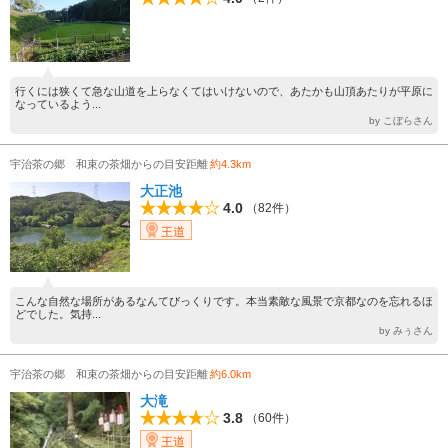
行くには狭くて急な山道を上らなくてはいけないので、あたかも山頂あたりが平原に
なっているよう...
by こぼらさん
宇治茶の郷 和束の茶畑からの目安距離
約4.3km
大正池
4.0
（82件）
王道
こんな自然な場所があるなんてびっくりです。本当素敵な風景で京都なのを忘れるほ
どでした。気持...
by みぅさん
宇治茶の郷 和束の茶畑からの目安距離
約6.0km
大滝
3.8
（60件）
王道