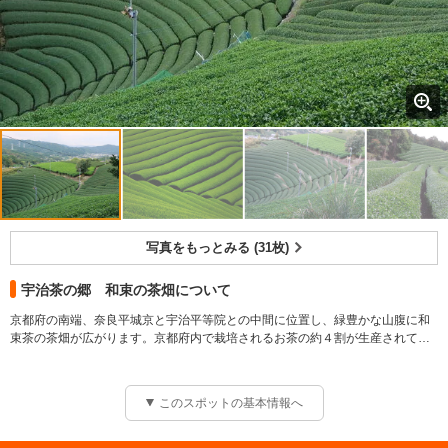
写真をもっとみる (31枚)
宇治茶の郷 和束の茶畑について
京都府の南端、奈良平城京と宇治平等院との中間に位置し、緑豊かな山腹に和
束茶の茶畑が広がります。京都府内で栽培されるお茶の約４割が生産されてい
ます。平成20年1月24日に京都府景観資産第１号に登録され、茶業振興の推
進、生業により生まれた文化的景観の価値の共有をめざしています。
このスポットの基本情報へ