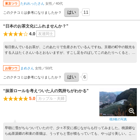
たれれったさん
女性／40代
東京ツウ
いるようで駐車場などはあまりないです。お茶を生かしたお菓子やドリンクを頂ける
カフェが点在していますが、夕方には閉店してしまうので時間を調べてから楽しまれ
はい
11
このクチコミは参考になりましたか？
ると良いと思います。
“日本のお茶文化にふれませんか？”
4.0
友達同士
毎日飲んでいるお茶が、このあたりで生産されているんですね。京都の町中の観光を
する人はたくさんいるとおもいますが、すこし足をのばしてこのあたりへくると、の
んびりして昔の日本みたいな感じで、よかったです。
まめさん
女性／50代
お宿ツウ
はい
6
このクチコミは参考になりましたか？
“抹茶ロールを考えついた人の気持ちがわかる”
5.0
カップル・夫婦
他
3
枚の写真
早朝に雪がちらついていたので、少々不安に感じながらも行ってみました。桃源郷な
らぬ茶源郷の和束の茶畑は、うっすらと雪が積もっていても、やっぱり美しい。ここ
では、ロールケーキのように茶の木を剪定するのですね。剪定の具合がアートの域に