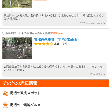
宇治田原にある大滝、名前負け？ というわけではありませんが、 それほど大きくは
ない 散策道...
by のぶちょんてんさん
宇治茶の郷 和束の茶畑からの目安距離
約13.5km
東海自然歩道（宇治?鷲峰山）
3.8
（7件）
岩間山正法寺から奥宮神社に続く道の様子です。周りを森林に囲まれ、マイナスイオ
ンたっぷりの文...
by こぼらさん
その他の周辺情報
周辺の観光スポット
周辺のご当地グルメ