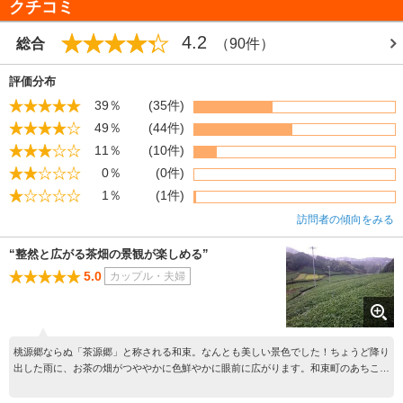
クチコミ
4.2
総合
（90件）
評価分布
39％
(35件)
49％
(44件)
11％
(10件)
0％
(0件)
1％
(1件)
訪問者の傾向をみる
“整然と広がる茶畑の景観が楽しめる”
5.0
カップル・夫婦
桃源郷ならぬ「茶源郷」と称される和束。なんとも美しい景色でした！ちょうど降り
出した雨に、お茶の畑がつややかに色鮮やかに眼前に広がります。和束町のあちこち
に茶畑の見どころがあるようなので、事前にマップなどを入手しておくといいと思い
ます。あと、基本的に車でドライブする場所ではなく、歩いて巡ることを想定されて