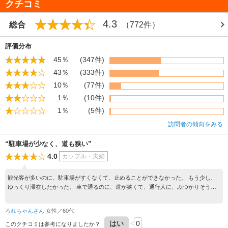
クチコミ
な、どこか懐かしい風情にあふれています。
4.3
総合
（772件）
評価分布
45％
(347件)
43％
(333件)
10％
(77件)
1％
(10件)
1％
(5件)
訪問者の傾向をみる
“駐車場が少なく、道も狭い”
4.0
カップル・夫婦
観光客が多いのに、駐車場がすくなくて、止めることができなかった。 もう少し、
ゆっくり滞在したかった。 車で通るのに、道が狭くて、通行人に、ぶつかりそうだ
った
ろれちゃんさん
女性／60代
はい
0
このクチコミは参考になりましたか？