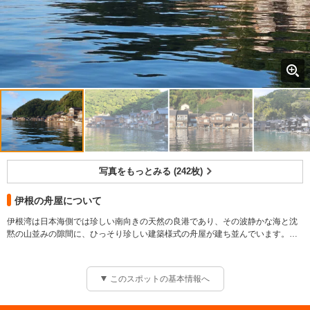
写真をもっとみる (242枚)
伊根の舟屋について
伊根湾は日本海側では珍しい南向きの天然の良港であり、その波静かな海と沈
黙の山並みの隙間に、ひっそり珍しい建築様式の舟屋が建ち並んでいます。海
面すれすれに建てられているため、あたかも家が海に浮かんでいるような景観
となっています、平成１７年には漁村で初めて国の重要伝統的建造物群保存地
区に選定されました。一階は海に向かって大きな口を開けた舟のガレージ、二
このスポットの基本情報へ
階は二次的な生活の場としての居室となっています。民宿の客室等にも利用さ
れる場合もあり、一夜を過ごす旅人は、さざ波の音を聞きながら情緒を味わう
ことができます。初めて訪れたのに、まるでふるさとに帰ってきたかのよう