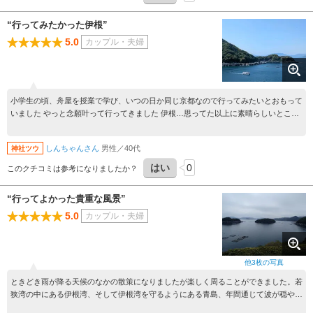
“行ってみたかった伊根”
5.0
カップル・夫婦
小学生の頃、舟屋を授業で学び、いつの日か同じ京都なので行ってみたいとおもって
いました やっと念願叶って行ってきました 伊根…思ってた以上に素晴らしいところ
でした。 同じ京都だけど、そんなに頻繁に行けないなぁ～ でも最高でした！
しんちゃんさん
男性／40代
神社ツウ
はい
0
このクチコミは参考になりましたか？
“行ってよかった貴重な風景”
5.0
カップル・夫婦
他
3
枚の写真
ときどき雨が降る天候のなかの散策になりましたが楽しく周ることができました。若
狭湾の中にある伊根湾、そして伊根湾を守るようにある青島、年間通じて波が穏やか
であろう地理的条件が可能にした産業（漁業）と住居が一体となった建築群が残る全