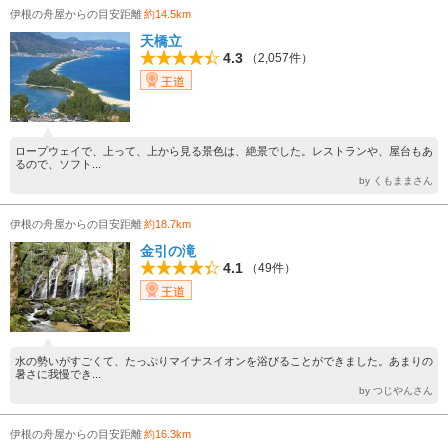
伊根の舟屋からの目安距離
約14.5km
天橋立
4.3
（2,057件）
王道
ロープウェイで、上って、上から見る景色は、絶景でした。レストランや、屋台もあ
るので、ソフト...
by くもままさん
伊根の舟屋からの目安距離
約18.7km
金引の滝
4.1
（49件）
王道
水の勢いがすごくて、たっぷりマイナスイオンを浴びることができました。あまりの
暑さに我慢でき...
by つじやんさん
伊根の舟屋からの目安距離
約16.3km