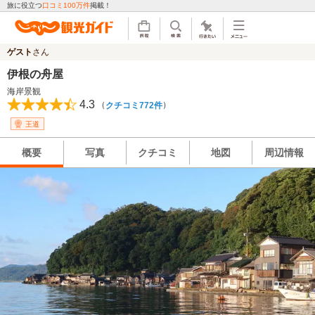
旅に役立つ
口コミ100万件
掲載！
ゲスト
さん
伊根の舟屋
海岸景観
4.3
（
）
クチコミ772件
王道
概要
写真
クチコミ
地図
周辺情報