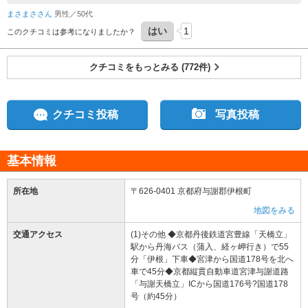
国でも珍しい地域です。平日に路線バスを利用して伺いました。バスの中に新入学生
まさまささん
男性／50代
へのメッセージがありほっこりしました。伊根町観光案内所で少しの雨宿りと情報収
はい
1
集してからスタート。観光客が思ったより多く飲食店では待っている方もいらっしゃ
このクチコミは参考になりましたか？
いました。週末はもっと混むのでしょうね。いろいろ歩きましたが新しいお店なども
多く楽しく散策出来ます。舟屋の見学もできましたし満足です。悔やまれるのはいろ
クチコミをもっとみる (772件)
いろタイミング悪く道の駅で食事すればよかったことです。天候が良ければ伊根湾め
ぐり遊覧船に乗りたかったですが、宿泊と合わせて次回の楽しみにとっておきます。
クチコミ投稿
写真投稿
基本情報
所在地
〒626-0401 京都府与謝郡伊根町
地図をみる
交通アクセス
(1)その他 ◆京都丹後鉄道宮豊線「天橋立」
駅から丹海バス（蒲入、経ヶ岬行き）で55
分「伊根」下車◆宮津から国道178号を北へ
車で45分◆京都縦貫自動車道宮津与謝道路
「与謝天橋立」ICから国道176号?国道178
号（約45分）