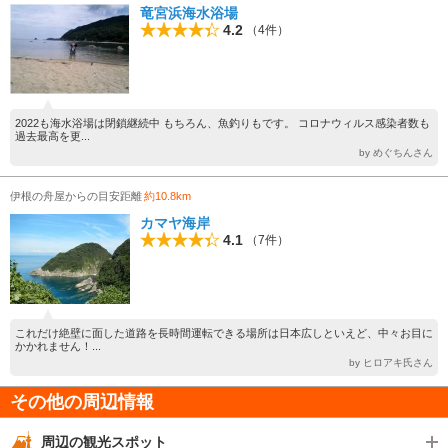
竜宮浜海水浴場
4.2
（4件）
2022も海水浴場は閉鎖継続中 もちろん、魚釣りもです。 コロナウィルス感染者数も
過去最高を更...
by めぐちんさん
伊根の舟屋からの目安距離
約10.8km
カマヤ海岸
4.1
（7件）
これだけ絶壁に面した道路を長時間運転できる場所は日本広しといえど、中々お目に
かかれません！...
by ヒロアキ氏さん
その他の周辺情報
周辺の観光スポット