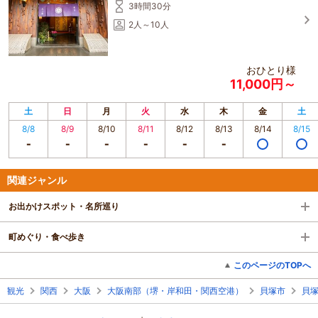
3時間30分
2人～10人
おひとり様
11,000円～
土
日
月
火
水
木
金
土
8/8
8/9
8/10
8/11
8/12
8/13
8/14
8/15
関連ジャンル
お出かけスポット・名所巡り
町めぐり・食べ歩き
このページのTOPへ
観光
関西
大阪
大阪南部（堺・岸和田・関西空港）
貝塚市
貝