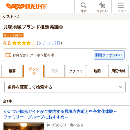
検索
行きたい
メニュー
ゲスト
さん
貝塚地域ブランド推進協議会
ネット予約OK
4.0
(
クチコミ2件
)
お得な割引クーポン配布中！
割引クーポンGET
プラン
概要
写真
クチ
コミ
地図
周辺
情報
1件
条件を変更して検索する
全
1
件
かいづか観光ガイドがご案内する貝塚寺内町と料亭文化体験～
ファミリー・グループにおすすめ～
町めぐり・食べ歩き