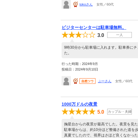
tokoさん
女性／60代
ビジターセンターは駐車場無料。
3.0
一人
9時30分から駐車場に入れます。駐車券に
た。
行った時期：2024年9月
投稿日：2024年9月10日
ぷーさん
女性／60代
自然ツウ
1000万ドルの夜景
5.0
カップル・夫婦
掬星台からの夜景が最高でした。夜景を見た
駐車場からは、約10分ほど整備された道を
真夏でしたので、視界はさほど良くなかった