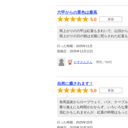
六甲からの景色は最高
5.0
家族
雨上がりの六甲は紅葉もきれいで、山頂から
雨上がりの日の朝は太陽に照らされた紅葉も
行った時期：2025年11月
投稿日：2025年11月11日
かずさんさん
男性／60代
自然に癒されます！
5.0
家族
有馬温泉からロープウェイ、バス、ケーブル
乗り換えにも時間がかからず、いろいろな乗
混むかもしれませんが、紅葉の時期はもっと
行った時期：2025年10月
投稿日：2025年10月16日