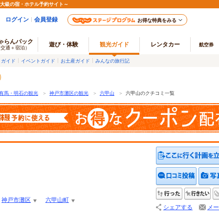
最大級の宿・ホテル予約サイト～
ログイン
会員登録
お得な特典をみる
ゃらんパック
遊び・体験
観光ガイド
レンタカー
航空券
（交通＋宿泊）
メガイド
イベントガイド
お土産ガイド
みんなの旅行記
有馬・明石の観光
＞
神戸市灘区の観光
＞
六甲山
＞
六甲山のクチコミ一覧
クチコ
行った
行
神戸市灘区
六甲山町
シェアする
メー