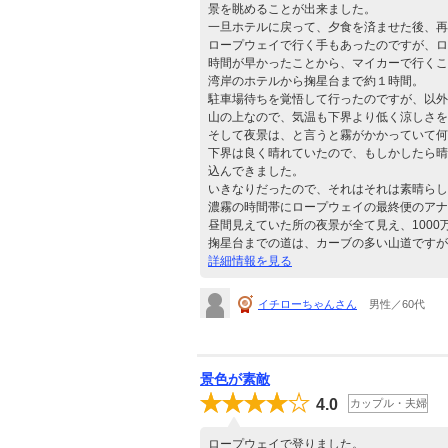
景を眺めることが出来ました。
一旦ホテルに戻って、夕食を済ませた後、再
ロープウェイで行く手もあったのですが、ロ
時間が早かったことから、マイカーで行くこ
湾岸のホテルから掬星台まで約１時間。
駐車場待ちを覚悟して行ったのですが、以外
山の上なので、気温も下界より低く涼しさを
そして夜景は、と言うと霧がかかっていて何
下界は良く晴れていたので、もしかしたら晴
込んできました。
いきなりだったので、それはそれは素晴らし
濃霧の時間帯にロープウェイの最終便のアナ
昼間見えていた所の夜景が全て見え、100
掬星台までの道は、カーブの多い山道ですが
詳細情報を見る
イチローちゃんさん
男性／60代
景色が素敵
4.0
カップル・夫婦
ロープウェイで登りました。