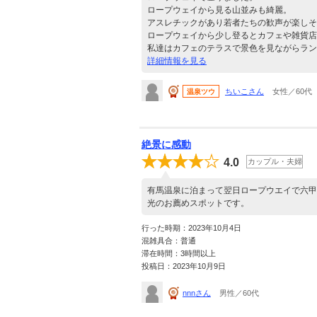
ロープウェイから見る山並みも綺麗。
アスレチックがあり若者たちの歓声が楽しそ
ロープウェイから少し登るとカフェや雑貨店
私達はカフェのテラスで景色を見ながらラン
詳細情報を見る
ちいこさん
女性／60代
温泉ツウ
絶景に感動
4.0
カップル・夫婦
有馬温泉に泊まって翌日ロープウエイで六甲
光のお薦めスポットです。
行った時期：2023年10月4日
混雑具合：普通
滞在時間：3時間以上
投稿日：2023年10月9日
nnnさん
男性／60代