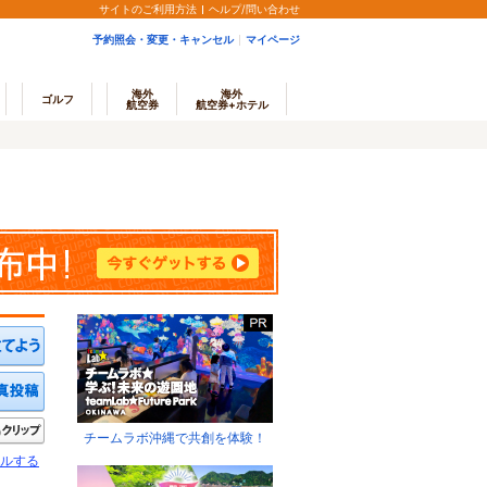
サイトのご利用方法
ヘルプ/問い合わせ
予約照会・変更・キャンセル
マイページ
海外
海外
ゴルフ
航空券
航空券+ホテル
ミを投稿する
写真を投稿する
きたい
クリップ
チームラボ沖縄で共創を体験！
ルする