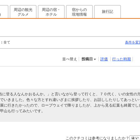
周辺の観光
周辺の宿・
宿からの
旅行記
グルメ
ホテル
現地情報
)
：
全て
条件を変
並べ替え
投稿日
評価
行った時期
当に登る人なんかおるんか。」と言いながら登って行くと、７０代く、いの女性の
でいきました。色々な方とすれ違いざまに挨拶したり、お話ししたりしてあっとい
展に行きたかったので、ロープウェイで降りましたが、上から見る紅葉も綺麗でし
甲山も行ってみたいです。
このクチコミは参考になりましたか？