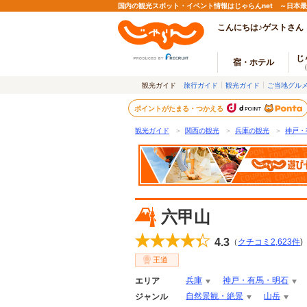
国内の観光スポット・イベント情報はじゃらんnet ～日本
こんにちは♪ゲストさん
じ
宿・ホテル
観光ガイド
旅行ガイド
観光ガイド
ご当地グル
ポイントがたまる・つかえる
観光ガイド
＞
関西の観光
＞
兵庫の観光
＞
神戸・
六甲山
4.3
（
クチコミ
2,623
件
)
王道
兵庫
神戸・有馬・明石
エリア
自然景観・絶景
山岳
ジャンル