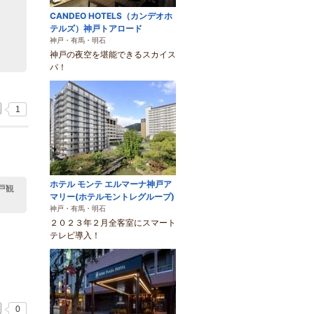
CANDEO HOTELS（カンデオホ
テルズ）神戸トアロード
神戸・有馬・明石
神戸の夜空を堪能できるスカイス
パ！
1
ホテル モンテ エルマーナ神戸ア
戸観
マリー(ホテルモントレグループ)
神戸・有馬・明石
２０２３年２月全客室にスマート
テレビ導入！
0