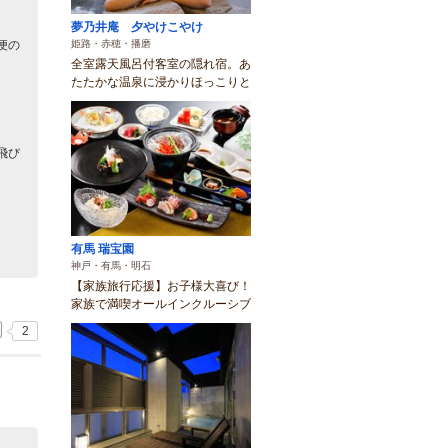
夢乃井庵 夕やけこやけ
姫路・赤穂・播磨
便の
全室露天風呂付客室の隠れ宿。あ
たたかな温泉に浸かりほっこりと
飛び
有馬 瑞宝園
神戸・有馬・明石
【家族旅行応援】お子様大喜び！
家族で満喫オールインクルーシブ
2