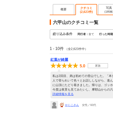
写真
クチコミ
概要
(2,623件)
(185枚
六甲山のクチコミ一覧
絞り込み条件
同行者：
全て
行った時期
1 - 10件
（全2,623件中）
紅葉が綺麗
5.0
家族
私は2回目、弟は初めての登山でした。「本
人で登られいて色々とお話ししながら、進ん
に山頂にたどり着きました。帰りは、ゴッホ
今度は夜景も見てみたいし、摩耶山からの六
詳細情報を見る
かじこさん
女性／60代