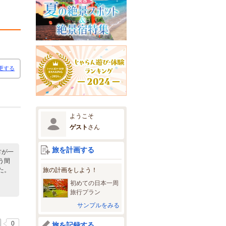
更する
ようこそ
ゲスト
さん
旅を計画する
方が一
う間
旅の計画をしよう！
た。
初めての日本一周
旅行プラン
サンプルをみる
0
旅を記録する