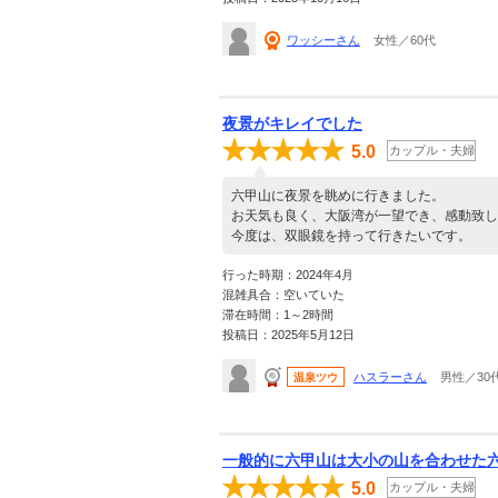
ワッシーさん
女性／60代
夜景がキレイでした
5.0
カップル・夫婦
六甲山に夜景を眺めに行きました。
お天気も良く、大阪湾が一望でき、感動致し
今度は、双眼鏡を持って行きたいです。
行った時期：2024年4月
混雑具合：空いていた
滞在時間：1～2時間
投稿日：2025年5月12日
ハスラーさん
男性／30
温泉ツウ
一般的に六甲山は大小の山を合わせた
5.0
カップル・夫婦