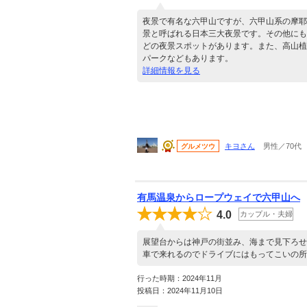
夜景で有名な六甲山ですが、六甲山系の摩耶
景と呼ばれる日本三大夜景です。その他にも
どの夜景スポットがあります。また、高山植
パークなどもあります。
詳細情報を見る
キヨさん
男性／70代
グルメツウ
有馬温泉からロープウェイで六甲山へ
4.0
カップル・夫婦
展望台からは神戸の街並み、海まで見下ろせ
車で来れるのでドライブにはもってこいの所
行った時期：2024年11月
投稿日：2024年11月10日