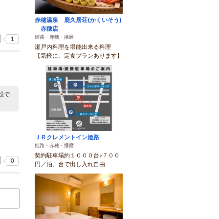
赤穂温泉 鹿久居荘(かくいそう)
赤穂店
姫路・赤穂・播磨
1
瀬戸内料理を堪能出来る料理
【気軽に、定食プランあります】
設で
ＪＲクレメントイン姫路
姫路・赤穂・播磨
契約駐車場約１０００台♪７００
0
円／泊、台で出し入れ自由