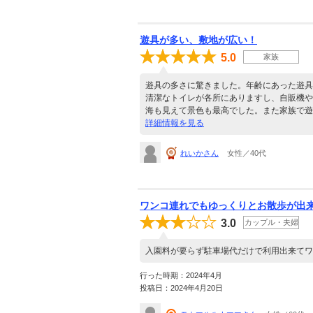
遊具が多い、敷地が広い！
5.0
家族
遊具の多さに驚きました。年齢にあった遊具
清潔なトイレが各所にありますし、自販機や
海も見えて景色も最高でした。また家族で遊
詳細情報を見る
れいかさん
女性／40代
ワンコ連れでもゆっくりとお散歩が出
3.0
カップル・夫婦
入園料が要らず駐車場代だけで利用出来てワ
行った時期：2024年4月
投稿日：2024年4月20日