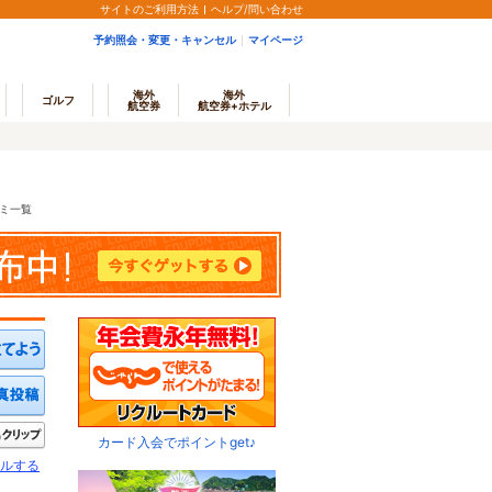
サイトのご利用方法
ヘルプ/問い合わせ
予約照会・変更・キャンセル
マイページ
海外
海外
ゴルフ
航空券
航空券+ホテル
ミ一覧
ミを投稿する
写真を投稿する
きたい
クリップ
カード入会でポイントget♪
ルする