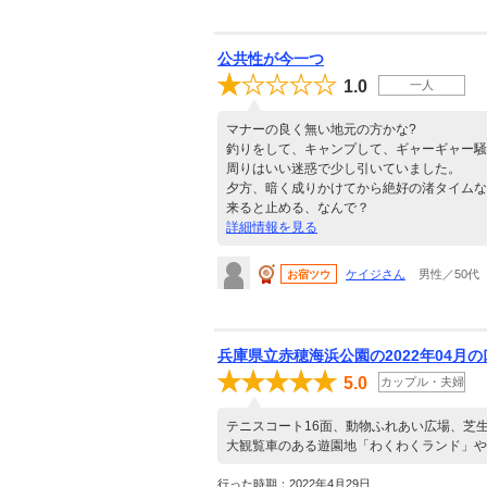
公共性が今一つ
1.0
一人
マナーの良く無い地元の方かな?
釣りをして、キャンプして、ギャーギャー騒
周りはいい迷惑で少し引いていました。
夕方、暗く成りかけてから絶好の渚タイムな
来ると止める、なんで？
詳細情報を見る
ケイジさん
男性／50代
お宿ツウ
兵庫県立赤穂海浜公園の2022年04月
5.0
カップル・夫婦
テニスコート16面、動物ふれあい広場、芝
大観覧車のある遊園地「わくわくランド」や
行った時期：2022年4月29日