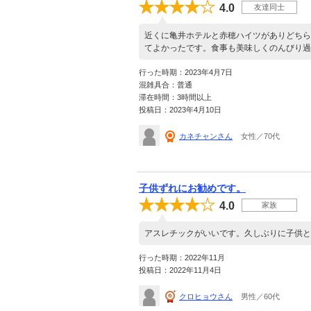
4.0
友達同士
近くに亀井ホテルと赤穂ハイツがありどちら
てよかったです。食事も美味しくのんびり過
行った時期：2023年4月7日
混雑具合：普通
滞在時間：3時間以上
投稿日：2023年4月10日
カネチャンさん
女性／70代
子供ずれにお勧めです。
4.0
家族
アスレチックがいいです。久しぶりに子供と
行った時期：2022年11月
投稿日：2022年11月4日
クロヒョウさん
男性／60代