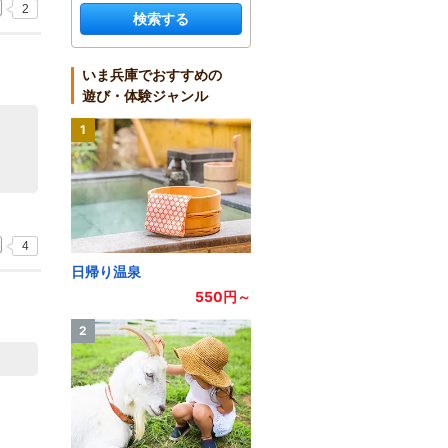
2
検索する
いま兵庫でおすすめの
遊び・体験ジャンル
1
4
日帰り温泉
550円～
2