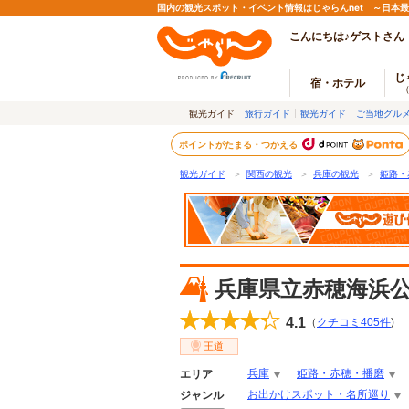
国内の観光スポット・イベント情報はじゃらんnet ～日本
こんにちは♪ゲストさん
じ
宿・ホテル
観光ガイド
旅行ガイド
観光ガイド
ご当地グル
ポイントがたまる・つかえる
観光ガイド
＞
関西の観光
＞
兵庫の観光
＞
姫路・
兵庫県立赤穂海浜
4.1
（
クチコミ
405
件
)
王道
兵庫
姫路・赤穂・播磨
エリア
お出かけスポット・名所巡り
ジャンル