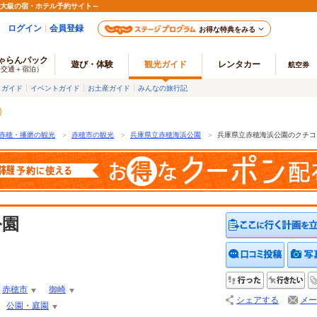
最大級の宿・ホテル予約サイト～
ログイン
会員登録
お得な特典をみる
ゃらんパック
遊び・体験
観光ガイド
レンタカー
航空券
（交通＋宿泊）
メガイド
イベントガイド
お土産ガイド
みんなの旅行記
赤穂・播磨の観光
＞
赤穂市の観光
＞
兵庫県立赤穂海浜公園
＞
兵庫県立赤穂海浜公園のクチコ
公園
クチコ
行った
行
赤穂市
御崎
シェアする
メー
公園・庭園