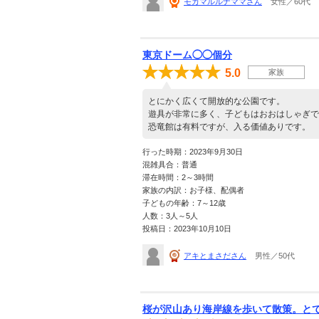
モカマルルナママさん
女性／60代
東京ドーム◯◯個分
5.0
家族
とにかく広くて開放的な公園です。
遊具が非常に多く、子どもはおおはしゃぎで
恐竜館は有料ですが、入る価値ありです。
行った時期：2023年9月30日
混雑具合：普通
滞在時間：2～3時間
家族の内訳：お子様、配偶者
子どもの年齢：7～12歳
人数：3人～5人
投稿日：2023年10月10日
アキとまさださん
男性／50代
桜が沢山あり海岸線を歩いて散策。と