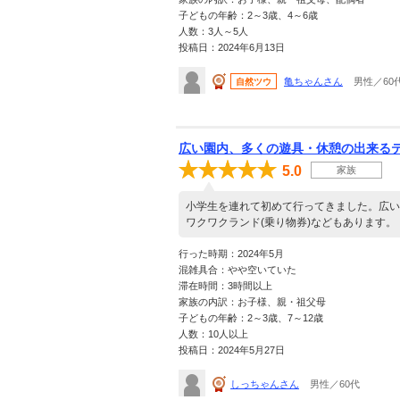
子どもの年齢：2～3歳、4～6歳
人数：3人～5人
投稿日：2024年6月13日
亀ちゃんさん
男性／60
自然ツウ
広い園内、多くの遊具・休憩の出来る
5.0
家族
小学生を連れて初めて行ってきました。広い
ワクワクランド(乗り物券)などもあります。
行った時期：2024年5月
混雑具合：やや空いていた
滞在時間：3時間以上
家族の内訳：お子様、親・祖父母
子どもの年齢：2～3歳、7～12歳
人数：10人以上
投稿日：2024年5月27日
しっちゃんさん
男性／60代