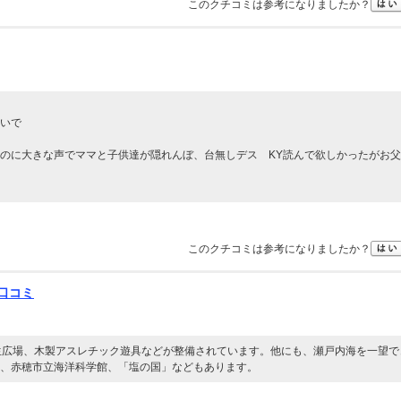
このクチコミは参考になりましたか？
いで
のに大きな声でママと子供達が隠れんぼ、台無しデス KY読んで欲しかったがお
このクチコミは参考になりましたか？
の口コミ
生広場、木製アスレチック遊具などが整備されています。他にも、瀬戸内海を一望で
、赤穂市立海洋科学館、「塩の国」などもあります。