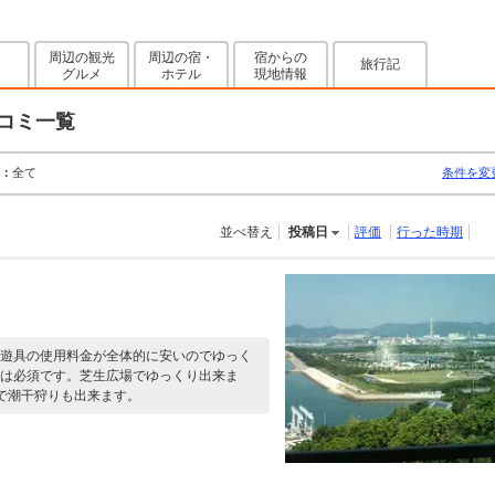
周辺の観光
周辺の宿・
宿からの
旅行記
グルメ
ホテル
現地情報
コミ一覧
：
全て
条件を変
並べ替え
投稿日
評価
行った時期
遊具の使用料金が全体的に安いのでゆっく
は必須です。芝生広場でゆっくり出来ま
で潮干狩りも出来ます。