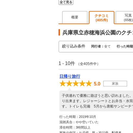
写真
クチコミ
概要
(405件)
(65枚)
兵庫県立赤穂海浜公園のクチ
絞り込み条件
同行者：
全て
行った時期
1 - 10件
（全405件中）
日帰り旅行
5.0
家族
子供連れて優雅に遊ぼうと思い訪れました。
り出来ます。レジャーシートとお弁当・水筒
す。トイレも完備 5月から唐船サンビーチ
行った時期：2019年10月
混雑具合：やや空いていた
滞在時間：3時間以上
家族の内訳：お子様、親・祖父母、配偶者