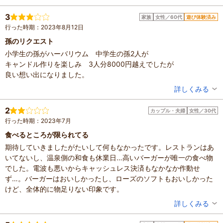
ていたのにがっかりでした。
混雑具合：普通
HPに時間を載せ、教室の掲示板にも受付終了と載せるべきです。
滞在時間：1～2時間
3
家族
女性／60代
遊び体験済み
人数：3人～5人
お土産屋は香り物が揃っていますが、ピンキリです。
行った時期：2023年8月12日
家族の内訳：お子様、配偶者
オリジナルのラベンダーボディソープはおすすめ。
子供の年齢：7～12歳
孫のリクエスト
銭湯は老朽化が進んでいますが休憩所もありゆっくりできます。ラ
設備の有無：駐車場、トイレ
小学生の孫がハーバリウム 中学生の孫2人が
ベンダー湯はすごい芳香ですが、ヨモギ湯はほとんど香りがしませ
投稿日：2023年9月3日
キャンドル作りを楽しみ 3人分8000円越えでしたが
ん。
良い想い出になりました。
湯上がりにラベンダー水を無料で飲めます。そちらも香りがかなり
強かった。
投稿者：
あゆさん
詳しくみる
ラベンダーが好きな方にはおすすめの施設です。
混雑具合：やや混んでいた
滞在時間：1～2時間
2
カップル・夫婦
女性／30代
人数：6人～9人
行った時期：2023年7月
家族の内訳：お子様、配偶者、その他
子供の年齢：7～12歳、13歳以上
食べるところが限られてる
設備の有無：駐車場、トイレ
期待していきましたがたいして何もなかったです。レストランはあ
投稿日：2023年8月15日
いてないし、温泉側の和食も休業日…高いバーガーが唯一の食べ物
でした。電波も悪いからキャッシュレス決済もなかなか作動せ
ず…。バーガーはおいしかったし、ローズのソフトもおいしかった
けど、全体的に物足りない印象です。
投稿者：
mariさん
詳しくみる
混雑具合：やや空いていた
滞在時間：1～2時間