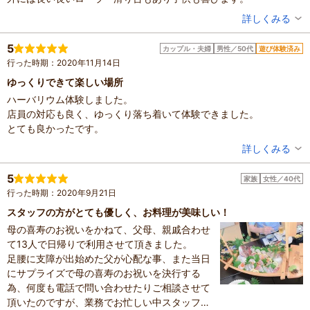
投稿者：
まりさん
詳しくみる
混雑具合：やや空いていた
滞在時間：1～2時間
5
カップル・夫婦
男性／50代
遊び体験済み
人数：3人～5人
行った時期：2020年11月14日
家族の内訳：お子様、親・祖父母
子供の年齢：0～1歳、7～12歳
ゆっくりできて楽しい場所
設備の有無：駐車場、トイレ、おむつ台
ハーバリウム体験しました。
投稿日：2021年3月26日
店員の対応も良く、ゆっくり落ち着いて体験できました。
とても良かったです。
投稿者：
しげぞうりさん
詳しくみる
混雑具合：空いていた
滞在時間：1～2時間
5
家族
女性／40代
設備の有無：駐車場、トイレ、休憩所
行った時期：2020年9月21日
投稿日：2020年12月5日
スタッフの方がとても優しく、お料理が美味しい！
母の喜寿のお祝いをかねて、父母、親戚合わせ
て13人で日帰りで利用させて頂きました。
足腰に支障が出始めた父が心配な事、また当日
にサプライズで母の喜寿のお祝いを決行する
為、何度も電話で問い合わせたりご相談させて
頂いたのですが、業務でお忙しい中スタッフの