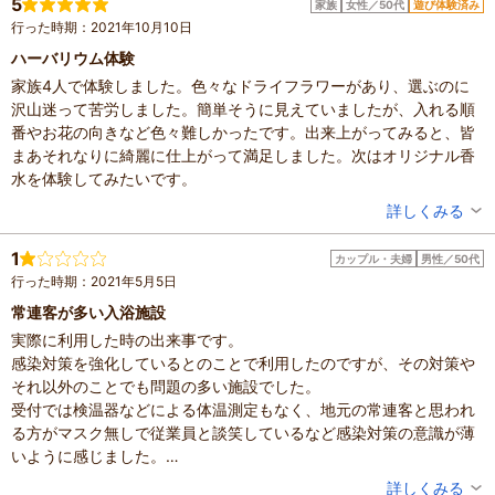
5
家族
女性／50代
遊び体験済み
設備の有無：駐車場
行った時期：2021年10月10日
投稿日：2023年7月19日
ハーバリウム体験
家族4人で体験しました。色々なドライフラワーがあり、選ぶのに
沢山迷って苦労しました。簡単そうに見えていましたが、入れる順
番やお花の向きなど色々難しかったです。出来上がってみると、皆
まあそれなりに綺麗に仕上がって満足しました。次はオリジナル香
水を体験してみたいです。
投稿者：
ゆっこさん
詳しくみる
混雑具合：空いていた
滞在時間：1～2時間
1
カップル・夫婦
男性／50代
人数：3人～5人
行った時期：2021年5月5日
家族の内訳：お子様、親・祖父母
子供の年齢：13歳以上
常連客が多い入浴施設
設備の有無：駐車場、トイレ
実際に利用した時の出来事です。
投稿日：2021年10月11日
感染対策を強化しているとのことで利用したのですが、その対策や
それ以外のことでも問題の多い施設でした。
受付では検温器などによる体温測定もなく、地元の常連客と思われ
る方がマスク無しで従業員と談笑しているなど感染対策の意識が薄
いように感じました。
サウナ室は混雑し、ここでも地元の常連客が大声で談笑していたの
投稿者：
keyさん
詳しくみる