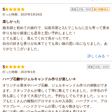
で利用せずに露天風呂でくつろいでいました。
混雑具合：やや空いていた
するとしばらくしてサウナ室から出てきた人（地元の常連客）が掛
滞在時間：1時間未満
5
家族
女性／50代
遊び体験済み
設備の有無：駐車場、トイレ、休憩所
け湯せずに湯船に入ろうとしたので、「掛け湯してください」と声
行った時期：2021年3月24日
投稿日：2021年5月5日
がけすると「わしらはそんなんせんでいいんや！」と大声で逆ギレ
楽しかった
される始末。
娘夫婦と初めての旅行で、以前旦那と2人でこちらに立ち寄って香水
怖くなって急いで着替え、フロントに事の次第を説明するも「すい
作りを知り娘達にも是非と思い予約しました！
ません、地元の常連客なんで…」で終わってしまいました。
とても楽しく、喜んでくれて良かったです。
温泉自体は2種類の香りの湯など楽しめそうだっただけに、非常に残
自分の好きな香りが出来てとても良い旅の思い出になりました。あ
念な施設でした。
りがとうございました。
以上のような事が気にならない方には楽しめると思います。
投稿者：
ゆみさん
詳しくみる
混雑具合：やや空いていた
滞在時間：1時間未満
5
家族
女性／30代
人数：3人～5人
行った時期：2021年3月
家族の内訳：お子様
子供の年齢：13歳以上
ハーブ石鹸やジェルキャンドル作りが楽しい☆
設備の有無：駐車場、トイレ、休憩所
オリジナル香水やハーブ石鹸、ジェルキャンドル作りの体験ができ
投稿日：2021年4月12日
ます。スタッフさんが優しく丁寧に教えてくれました。小学生の子
供も楽しくできて大喜びでした。予約なしでもできました。ショッ
プもたくさんの種類のアロマオイルや入浴剤、ハーブティー、アロ
マスプレー、ハンドクリームが置いてあり飽きないです。
外には長い長いローラー滑り台もあり子供も喜びます。