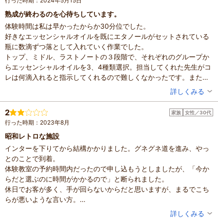
行った時期：2024年5月15日
熟成が終わるのを心待ちしています。
体験時間は私は早かったからか30分位でした。
好きなエッセンシャルオイルを既にエタノールがセットされている
瓶に数滴ずつ落として入れていく作業でした。
トップ、ミドル、ラストノートの３段階で、それぞれのグループか
らエッセンシャルオイルを3、4種類選択。担当してくれた先生がコ
レは何滴入れると指示してくれるので難しくなかったです。また、
最初エッセンシャルオイルを入れてからニオイを確認し、物足りな
投稿者：
蓮歌さん
詳しくみる
い感じがしたので、先生に相談すると追加で入れるオイルを提案し
混雑具合：空いていた
てもらい、気に入ったニオイの香水が出来ました。
滞在時間：1時間未満
2
家族
女性／30代
設備の有無：駐車場、トイレ、休憩所
出来上がった香水はアルコールが蒸発し、熟成するまで3週間ほど
行った時期：2023年8月
投稿日：2024年5月27日
かかるそうで、毎日瓶を振って熟成を促すようアドバイスを貰いま
昭和レトロな施設
した。
体験した高評価プラン
インターを下りてから結構かかりました。グネグネ道を進み、やっ
熟成が終わるのを心待ちにしながら、毎日瓶を朝と晩降っていま
☆天然１００％の精油をブレンド☆世界にひとつだけの『
とのことで到着。
す。
オリジナル香水作り』
体験教室の予約時間内だったので申し込もうとしましたが、「今か
楽しい時間、ありがとうございました。
3,800円～
お一人様
らだと選ぶのに時間がかかるので」と断られました。
※最新のプラン内容はクチコミ投稿時と異なる場合があります。
休日でお客が多く、手が回らないからだと思いますが、まるでこち
予約時は必ずプラン詳細をご確認ください。
らが悪いような言い方。
淡路島なんて次はいつ来れるか分からないし、子どもも楽しみにし
投稿者：
ひぃさん
詳しくみる