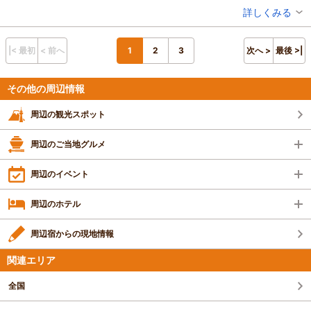
方がいつも優しく丁寧に対応して下さいまし
投稿者：
カオリさん
詳しくみる
た。
混雑具合：やや混んでいた
お風呂は綺麗に掃除されていて大変気持ち良
滞在時間：3時間以上
人数：10人以上
く、お料理も新鮮なお刺身や天ぷらなどとても
|< 最初
< 前へ
1
2
3
次へ >
最後 >|
家族の内訳：お子様、親・祖父母、配偶者
美味しくて、皆大満足で思い出に残る、幸せな
子供の年齢：13歳以上
１日を過ごす事が出来ました。
設備の有無：駐車場、トイレ、休憩所
その他の周辺情報
当日もスタッフの方々に優しく誠実に対応して
投稿日：2020年9月22日
頂き、心より感謝しております。本当にありが
周辺の観光スポット
とうございました。
次は泊まりでゆっくり利用したいと思います。
周辺のご当地グルメ
周辺のイベント
周辺のホテル
周辺宿からの現地情報
関連エリア
全国