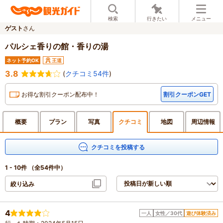
検索
行きたい
メニュー
ゲスト
さん
パルシェ香りの館・香りの湯
ネット予約OK
王道
3.8
(
クチコミ54件
)
お得な割引クーポン配布中！
割引クーポンGET
概要
プラン
写真
クチ
コミ
地図
周辺
情報
クチコミを投稿する
1 - 10件
（全54件中）
絞り込み
4
一人
女性／30代
遊び体験済み