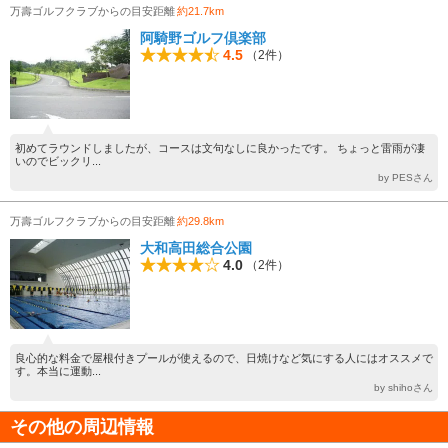
万壽ゴルフクラブからの目安距離
約21.7km
阿騎野ゴルフ倶楽部
4.5
（2件）
初めてラウンドしましたが、コースは文句なしに良かったです。 ちょっと雷雨が凄
いのでビックリ...
by PESさん
万壽ゴルフクラブからの目安距離
約29.8km
大和高田総合公園
4.0
（2件）
良心的な料金で屋根付きプールが使えるので、日焼けなど気にする人にはオススメで
す。本当に運動...
by shihoさん
その他の周辺情報