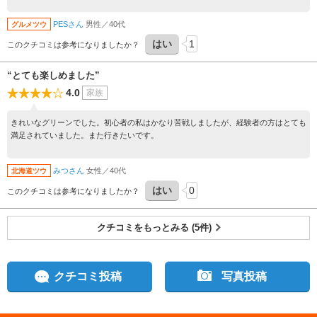
ー有利ですが、インはガードバンカーが効いているし、砲台グリーンも難易度を増し
ています。 キャディさんも楽しい人で、アドバイスも的確。 良いラウンドをさせて
PESさん
男性／40代
グルメツウ
もらいました。 ありがとうございました。
はい
1
このクチコミは参考になりましたか？
“とても楽しめました”
4.0
家族
きれいなグリーンでした。初心者の私はかなり苦戦しましたが、経験者の方はとても
満足されていました。また行きたいです。
みつさん
女性／40代
北海道ツウ
はい
0
このクチコミは参考になりましたか？
クチコミをもっとみる (5件)
クチコミ投稿
写真投稿