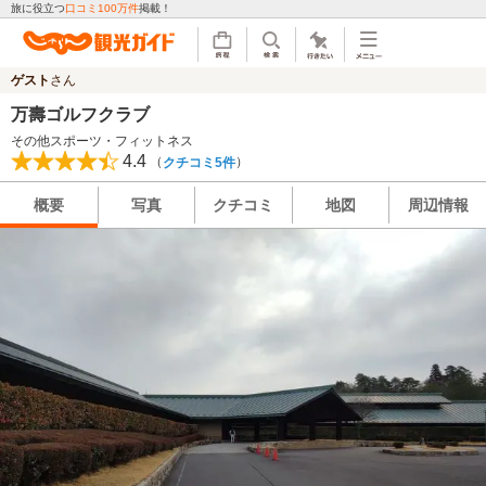
旅に役立つ
口コミ100万件
掲載！
ゲスト
さん
万壽ゴルフクラブ
その他スポーツ・フィットネス
4.4
（
）
クチコミ5件
概要
写真
クチコミ
地図
周辺情報