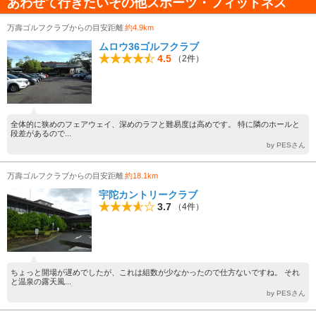
あわせて行きたいその他スポーツ・フィットネス
万壽ゴルフクラブからの目安距離
約4.9km
ムロウ36ゴルフクラブ
4.5
（2件）
全体的に狭めのフェアウェイ、深めのラフと難易度は高めです。 特に隣のホールと
段差があるので...
by PESさん
万壽ゴルフクラブからの目安距離
約18.1km
宇陀カントリークラブ
3.7
（4件）
ちょっと開場が遅めでしたが、これは組数が少なかったので仕方ないですね。 それ
と温泉の露天風...
by PESさん