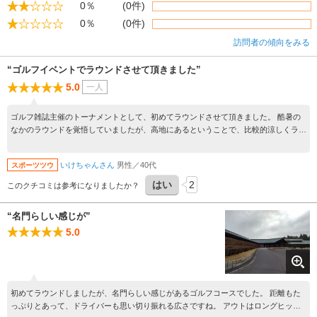
0％
(0件)
0％
(0件)
訪問者の傾向をみる
“ゴルフイベントでラウンドさせて頂きました”
5.0
一人
ゴルフ雑誌主催のトーナメントとして、初めてラウンドさせて頂きました。 酷暑の
なかのラウンドを覚悟していましたが、高地にあるということで、比較的涼しくラウ
ンドすることができました。 コースは全体的に広めですが、全体的にアンジュレー
ションがあり、初心者には少し辛いかなという印象です。 コースメンテナンスは申
いけちゃんさん
男性／40代
スポーツツウ
し分無く、大変楽しくラウンドすることができました。 大阪からは若干遠いので、
なかなかラウンドする機会はありませんが、是非もう一度お邪魔したいと思います。
はい
2
このクチコミは参考になりましたか？
“名門らしい感じが”
5.0
初めてラウンドしましたが、名門らしい感じがあるゴルフコースでした。 距離もた
っぷりとあって、ドライバーも思い切り振れる広さですね。 アウトはロングヒッタ