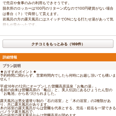
で売店や食事のみの利用もできそうです。
脱衣所のロッカーは100円のリターン式なので100円硬貨がない場合
は番台（？）で両替して貰えます。
岩風呂の方の露天風呂にはスイッチでONになる打たせ湯があって気
持ちが良かったです。
クチコミをもっとみる（169件）
詳細情報
プラン説明
★おすすめポイント★
予約時間に関わらず、営業時間内でしたら何時にお越し頂いても構いま
せん！
平成16年の12月にオープンした曽爾高原温泉「お亀の湯」。
名前の由来は曽爾高原の「亀山」と、美人伝説にあるひょうたん型の
「お亀池」から名づけられました。
露天風呂は男女週替り制の「石の浴室」と「木の浴室」の2種類があ
り、共に露天風呂があります。
木の浴室の露天風呂からは曽爾を代表とする、兜岳・鎧岳を一望できる
パノラマ露天風呂で、
石の浴室の露天風呂からは曽爾高原が望めます。