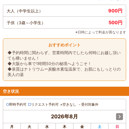
900円
大人（中学生以上）
500円
子供（3歳～小学生）
※日時によって料金が異なります
おすすめポイント
◆予約時間に関わらず、営業時間内でしたら何時にお越し頂い
ても構いません！
◆大阪から車で1時間50分の秘境へようこそ！
◆泉質はナトリウムー炭酸水素塩温泉で、お肌にもしっとりの
美人の湯
空き状況
○
即時予約可
□
リクエスト予約可
×
空きなし
－
受付対象外
2026年8月
月
火
水
木
金
土
日