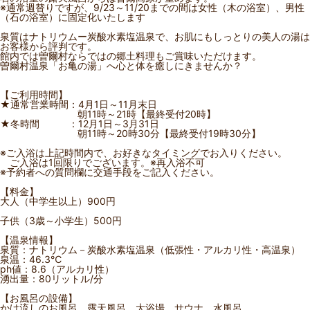
※通常週替りですが、9/23～11/20までの間は女性（木の浴室）、男性
（石の浴室）に固定化いたします
泉質はナトリウムー炭酸水素塩温泉で、お肌にもしっとりの美人の湯は
お客様から評判です。
館内では曽爾村ならではの郷土料理もご賞味いただけます。
曽爾村温泉「お亀の湯」へ心と体を癒しにきませんか？
【ご利用時間】
★通常営業時間：4月1日～11月末日
朝11時～21時【最終受付20時】
★冬時間 ：12月1日～3月31日
朝11時～20時30分【最終受付19時30分】
※ご入浴は上記時間内で、お好きなタイミングでお入りください。
ご入浴は1回限りでございます。※再入浴不可
※予約者への質問欄に交通手段をご記入ください。
【料金】
大人（中学生以上）900円
子供（3歳～小学生）500円
【温泉情報】
泉質：ナトリウム－炭酸水素塩温泉（低張性・アルカリ性・高温泉）
泉温：46.3℃
ph値：8.6（アルカリ性）
湧出量：80リットル/分
【お風呂の設備】
かけ流しのお風呂、露天風呂、大浴場、サウナ、水風呂