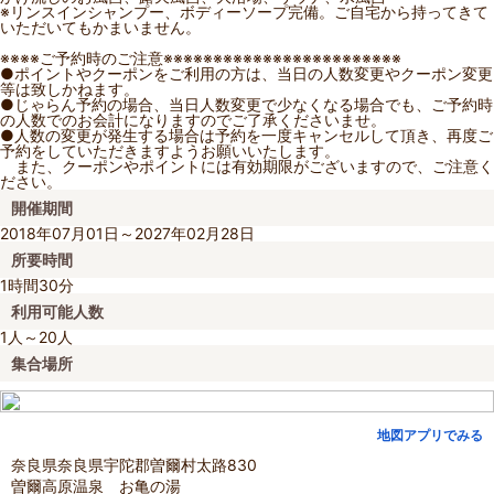
※リンスインシャンプー、ボディーソープ完備。ご自宅から持ってきて
いただいてもかまいません。
※※※※ご予約時のご注意※※※※※※※※※※※※※※※※※※※※※※※※
●ポイントやクーポンをご利用の方は、当日の人数変更やクーポン変更
等は致しかねます。
●じゃらん予約の場合、当日人数変更で少なくなる場合でも、ご予約時
の人数でのお会計になりますのでご了承くださいませ。
●人数の変更が発生する場合は予約を一度キャンセルして頂き、再度ご
予約をしていただきますようお願いいたします。
また、クーポンやポイントには有効期限がございますので、ご注意く
ださい。
開催期間
2018年07月01日～2027年02月28日
所要時間
1時間30分
利用可能人数
1人～20人
集合場所
地図アプリでみる
奈良県奈良県宇陀郡曽爾村太路830
曽爾高原温泉 お亀の湯