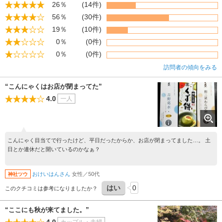
26％
(14件)
56％
(30件)
19％
(10件)
0％
(0件)
0％
(0件)
訪問者の傾向をみる
“こんにゃくはお店が閉まってた”
4.0
一人
こんにゃく目当てで行ったけど、平日だったからか、お店が閉まってました…。 土
日とか連休だと開いているのかなぁ？
おけいはんさん
女性／50代
神社ツウ
はい
0
このクチコミは参考になりましたか？
“ここにも秋が来てました。”