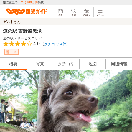
旅に役立つ
口コミ100万件
掲載！
ゲスト
さん
道の駅 吉野路黒滝
道の駅・サービスエリア
4.0
（
）
クチコミ54件
王道
概要
写真
クチコミ
地図
周辺情報