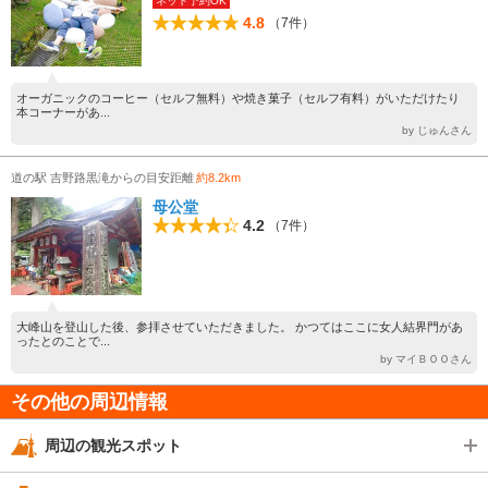
ネット予約OK
4.8
（7件）
オーガニックのコーヒー（セルフ無料）や焼き菓子（セルフ有料）がいただけたり
本コーナーがあ...
by じゅんさん
道の駅 吉野路黒滝からの目安距離
約8.2km
母公堂
4.2
（7件）
大峰山を登山した後、参拝させていただきました。 かつてはここに女人結界門があ
ったとのことで...
by マイＢＯＯさん
その他の周辺情報
周辺の観光スポット