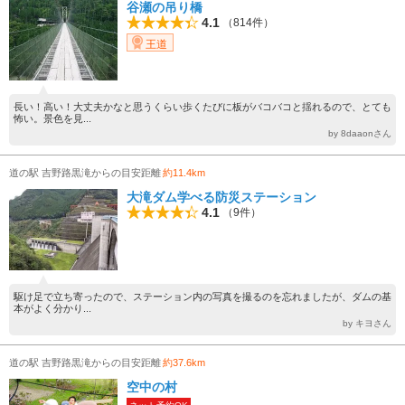
谷瀬の吊り橋
4.1
（814件）
王道
長い！高い！大丈夫かなと思うくらい歩くたびに板がバコバコと揺れるので、とても
怖い。景色を見...
by 8daaonさん
道の駅 吉野路黒滝からの目安距離
約11.4km
大滝ダム学べる防災ステーション
4.1
（9件）
駆け足で立ち寄ったので、ステーション内の写真を撮るのを忘れましたが、ダムの基
本がよく分かり...
by キヨさん
道の駅 吉野路黒滝からの目安距離
約37.6km
空中の村