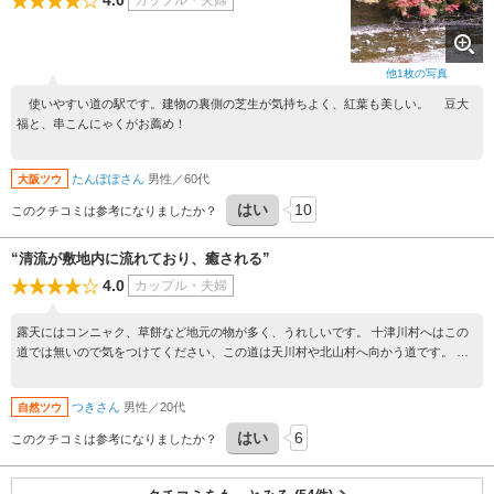
4.0
カップル・夫婦
他
1
枚の写真
使いやすい道の駅です。建物の裏側の芝生が気持ちよく、紅葉も美しい。 豆大
福と、串こんにゃくがお薦め！
たんぽぽさん
男性／60代
大阪ツウ
はい
10
このクチコミは参考になりましたか？
“清流が敷地内に流れており、癒される”
4.0
カップル・夫婦
露天にはコンニャク、草餅など地元の物が多く、うれしいです。 十津川村へはこの
道では無いので気をつけてください、この道は天川村や北山村へ向かう道です。 有
用な道の駅ですので、休憩にどうぞ。
つきさん
男性／20代
自然ツウ
はい
6
このクチコミは参考になりましたか？