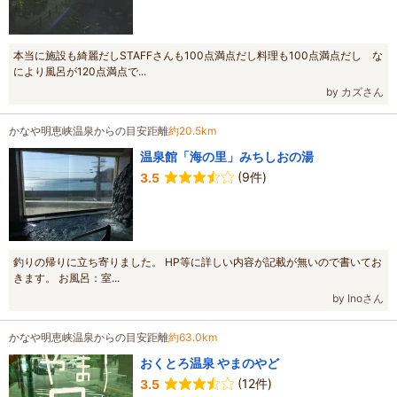
本当に施設も綺麗だしSTAFFさんも100点満点だし料理も100点満点だし な
により風呂が120点満点で...
by カズさん
かなや明恵峡温泉からの目安距離
約20.5km
温泉館「海の里」みちしおの湯
(9件)
3.5
釣りの帰りに立ち寄りました。 HP等に詳しい内容が記載が無いので書いてお
きます。 お風呂：室...
by Inoさん
かなや明恵峡温泉からの目安距離
約63.0km
おくとろ温泉 やまのやど
(12件)
3.5