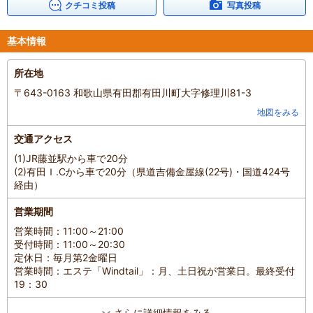
子どもの年齢
：
13歳以上
クチコミ投稿
写真投稿
人数
：
3人～5人
投稿日
：
2026年2月22日
基本情報
所在地
〒643-0163 和歌山県有田郡有田川町大字修理川81-3
地図をみる
交通アクセス
(1)JR藤並駅から車で20分
(2)有田Ｉ.Cから車で20分（県道吉備金屋線(22号)・国道424号
経由）
営業期間
営業時間：11:00～21:00
受付時間：11:00～20:30
定休日：毎月第2金曜日
営業時間：エステ「Windtail」：月、土日祝が営業日。最終受付
19：30
さらに詳細情報をみる