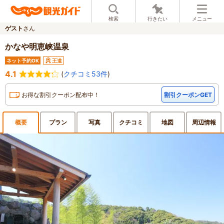
検索
行きたい
メニュー
ゲスト
さん
かなや明恵峡温泉
ネット予約OK
王道
4.1
(
クチコミ53件
)
お得な割引クーポン配布中！
割引クーポンGET
概要
プラン
写真
クチ
コミ
地図
周辺
情報