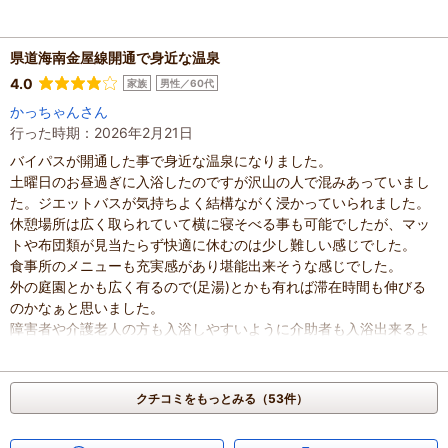
県道海南金屋線開通で身近な温泉
4.0
家族
男性／60代
かっちゃんさん
行った時期：2026年2月21日
バイパスが開通した事で身近な温泉になりました。
土曜日のお昼過ぎに入浴したのですが沢山の人で混みあっていまし
た。ジエットバスが気持ちよく結構ながく浸かっていられました。
休憩場所は広く取られていて横に寝そべる事も可能でしたが、マッ
トや布団類が見当たらず快適に休むのは少し難しい感じでした。
食事所のメニューも充実感があり堪能出来そうな感じでした。
外の庭園とかも広く有るので(足湯)とかも有れば滞在時間も伸びる
のかなぁと思いました。
障害者や介護老人の方も入浴しやすいように介助者も入浴出来るよ
うに貸し切りや家族風呂も有れば喜ぶ方も居るのではとおもいまし
た。
混雑具合
：
やや混んでいた
クチコミをもっとみる（53件）
滞在時間
：
1～2時間
家族の内訳
：
お子様、
配偶者、