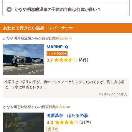
かなや明恵峡温泉の子供の年齢は何歳が多い？
あわせて行きたい温泉・スパ・サウナ
かなや明恵峡温泉からの目安距離
約25.9km
MARINE-Q
ネット予約OK
(8件)
3.7
小学生と中学生の子が、初めてシュノーケリングしたのですが、海に入る前
に、丁寧に準備とレクチ...
by keyiccinoさん
かなや明恵峡温泉からの目安距離
約8.4km
滝原温泉 ほたるの湯
(31件)
4.0
王道