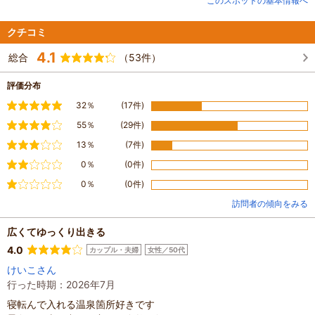
このスポットの基本情報へ
お楽しみいただけます。
館内にはエステ施設「Windtail」があり、超音波を使ったエステやヘッドトリ
クチコミ
ートメント、デコルテコースなど様々なメニューからお選びいただけます。ま
4.1
た、男性も利用できるメニューもありますのでご夫婦やカップルなどお誘いあ
総合
（53件）
わせてご利用いただけます。
【泉質】
評価分布
温泉法第2条で規定される温泉（総硫黄、フッ化物イオン、メタホウ酸）
満足
32％
(17件)
無色澄明、微弱硫化水素臭、無味
アルカリ性低張性冷鉱泉
やや満足
55％
(29件)
普通
13％
(7件)
【pH値】
9.2
やや不満
0％
(0件)
【湧出量】
不満
0％
(0件)
毎分207リットル
訪問者の傾向をみる
広くてゆっくり出きる
4.0
カップル・夫婦
女性／50代
けいこさん
行った時期：2026年7月
寝転んで入れる温泉箇所好きです