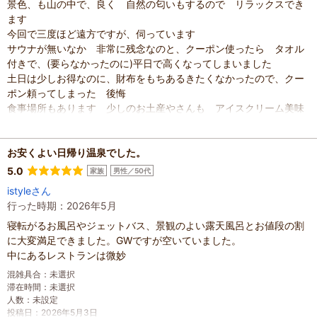
景色、も山の中で、良く 自然の匂いもするので リラックスでき
ます
今回で三度ほど遠方ですが、伺っています
サウナが無いなか 非常に残念なのと、クーポン使ったら タオル
付きで、(要らなかったのに)平日で高くなってしまいました
土日は少しお得なのに、財布をもちあるきたくなかったので、クー
ポン頼ってしまった 後悔
食事場所もあります 少しのお土産やさんも アイスクリーム美味
しかったです
混雑具合
：
空いていた
お安くよい日帰り温泉でした。
滞在時間
：
1～2時間
人数
：
未設定
5.0
家族
男性／50代
投稿日
：
2026年7月8日
istyleさん
行った時期：2026年5月
寝転がるお風呂やジェットバス、景観のよい露天風呂とお値段の割
に大変満足できました。GWですが空いていました。
中にあるレストランは微妙
混雑具合
：
未選択
滞在時間
：
未選択
人数
：
未設定
投稿日
：
2026年5月3日