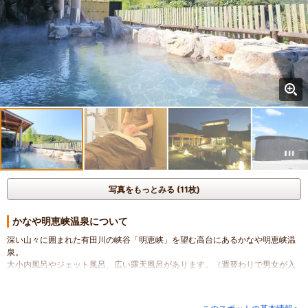
写真をもっとみる (11枚)
かなや明恵峡温泉について
深い山々に囲まれた有田川の峡谷「明恵峡」を望む高台にあるかなや明恵峡温
泉。
大小内風呂やジェット風呂、広い露天風呂があります。（週替わりで男女が入
替わり）。
露天風呂からは緑濃い山々と有田川の清流が望め、開放感抜群。
また、施設内のお食事処「鈴明（すずか）」では地産食材にこだわった料理を