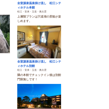
全室源泉温泉掛け流し 松江シテ
ィホテル本館
松江・安来・玉造・奥出雲
上層階プランは宍道湖の景観が楽
しめます。
全室源泉温泉掛け流し 松江シテ
ィホテル別館
松江・安来・玉造・奥出雲
隣の本館でチェックイン後は別館
門限無しです！