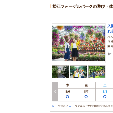
松江フォーゲルパークの遊び・体
入
れ
ペ
屋
園
木
金
土
8/6
8/7
8/8
前へ
○
○
○
○
･･･空きあり
□
･･･リクエスト予約可能な空きあり ×･