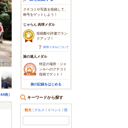
クチコミや写真を投稿して、
称号をゲットしよう！
じゃらん 肉球メダル
投稿数や評価でラン
クアップ！
肉球メダルについて
旅の達人メダル
特定の場所・ジャ
ンルへのクチコミ
投稿でゲット！
旅の記録をはじめる
44枚）
キーワードから探す
観光
グルメ
イベント
宿