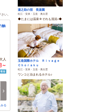
湯之助の宿 長楽園
松江・安来・玉造・奥出雲
下さい。
◆たまには温泉☆それも混浴♪◆
の触
大人
玉造国際ホテル Ｒｉｖａｇｅ
0円～
Ｃｈｏｒａｋｕ
松江・安来・玉造・奥出雲
済専用
ワンコと泊まれるホテル♪
土
日
月
火
水
木
8/15
8/16
8/17
8/18
8/19
8/20
次へ
○
○
○
○
○
○
とみる