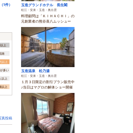
（1件）
玉造グランドホテル 長生閣
松江・安来・玉造・奥出雲
料理顧問は「ＫＩＨＡＣＨＩ」の
元創業者の熊谷喜八ムッシュー
間以上
混雑
0代以上
が多い
玉造温泉 松乃湯
松江・安来・玉造・奥出雲
0人以上
１月３日限定の割引プラン販売中
3歳以上
♪当日はマグロの解体ショー開催
写真投稿