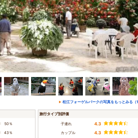
松江フォーゲルパークの写真をもっとみる（1
旅行タイプ別評価
4.3
50％
子連れ
4.3
43％
カップル