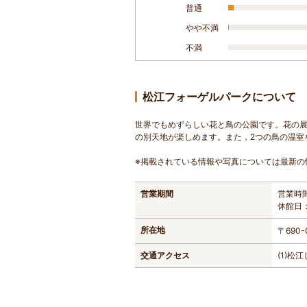
普通
やや不満
不満
松江フォーゲルパークについて
世界でもめずらしい花と鳥の公園です。花の
の別天地が楽しめます。また，2つの鳥の温室
※掲載されている情報や写真については最新の
営業期間
営業時間
休館日：
所在地
〒690
交通アクセス
(1)松