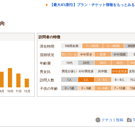
【最大4%割引】プラン・チケット情報をもっとみる
向
訪問者の特徴
滞在時間
1時間未満
1～2時間
2～3時間
3時
混雑状況
空いている
やや空き
普通
やや混雑
年齢層
10代
20代
30代
40代
5
男女比
男性が多い
やや男性多
約半数
やや女性多
女性
訪問人数
1人
2人
3～5人
6～9人
1
子供の年齢
0～1歳
2～3歳
4～6歳
7～12歳
1
9月
10月
11月
12月
クチコミ投稿