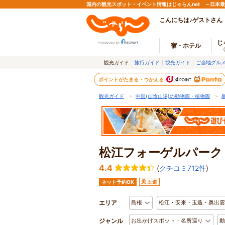
国内の観光スポット・イベント情報はじゃらんnet ～日本
こんにちは♪ゲストさん
じ
宿・ホテル
観光ガイド
旅行ガイド
観光ガイド
ご当地グル
ポイントがたまる・つかえる
観光ガイド
＞
中国(山陰山陽)の動物園・植物園
＞
松江フォーゲルパーク
4.4
(
クチコミ712件
)
ネット予約OK
王道
エリア
島根
松江・安来・玉造・奥出雲
ジャンル
お出かけスポット・名所巡り
動