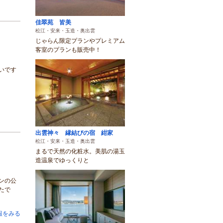
佳翠苑 皆美
松江・安来・玉造・奥出雲
じゃらん限定プランやプレミアム
客室のプランも販売中！
いです
出雲神々 縁結びの宿 紺家
松江・安来・玉造・奥出雲
まるで天然の化粧水。美肌の湯玉
造温泉でゆっくりと
ンの公
たで
報をみる