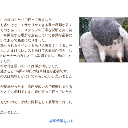
校生の娘のふたりで行って来ました。
類も多いけど、エサやりができる鳥の種類が多く
いくつかあって、スタッフの丁寧な説明と共に笑
ョーを開催する場所が点在していて移動が必要に
書いてあって勉強になりました。
に乗せられるイベントもあり大興奮！！！タカを
せん。おまけにレンズを向けての撮影ができ、し
.トレーナーの方もとても親切ですし、鳥のこと
りました。
入れが行き届いていて好感が増しました。
過ぎると1時間200円の駐車料金が必要です。
上の人は無料とかにしてもらいたいと思いました
すが夏場だった上、園内が広いので移動しまくる
るととても便利ですよ。娘が持って行っていたの
使えないので、小銭に両替をして展望台に行った
と思いました。
詳細情報をみる