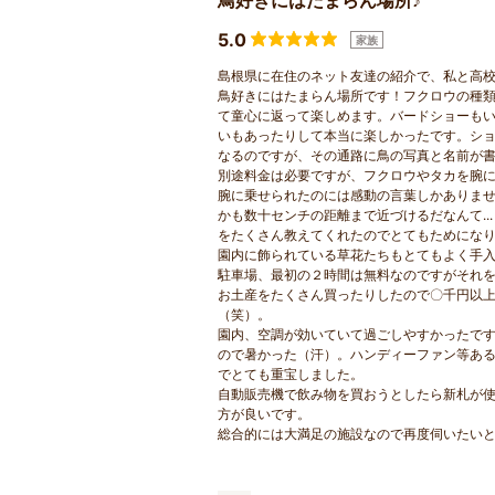
鳥好きにはたまらん場所♪
5.0
家族
島根県に在住のネット友達の紹介で、私と高
鳥好きにはたまらん場所です！フクロウの種
て童心に返って楽しめます。バードショーも
いもあったりして本当に楽しかったです。シ
なるのですが、その通路に鳥の写真と名前が
別途料金は必要ですが、フクロウやタカを腕
腕に乗せられたのには感動の言葉しかありま
かも数十センチの距離まで近づけるだなんて..
をたくさん教えてくれたのでとてもためにな
園内に飾られている草花たちもとてもよく手
駐車場、最初の２時間は無料なのですがそれを
お土産をたくさん買ったりしたので〇千円以
（笑）。
園内、空調が効いていて過ごしやすかったで
ので暑かった（汗）。ハンディーファン等あ
でとても重宝しました。
自動販売機で飲み物を買おうとしたら新札が
方が良いです。
総合的には大満足の施設なので再度伺いたい