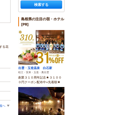
検索する
島根県の注目の宿・ホテル
[PR]
する花
出雲・玉造温泉 白石家
松江・安来・玉造・奥出雲
創業３１０周年記念★３１００
０円クーポン配布中×先着順★
報へ