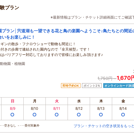
験プラン
※最新情報はプラン・チケット詳細画面にてご確認
園プラン│宍道湖も一望できる花と鳥の楽園へようこそ♪鳥たちとの間近
合いをお楽しみに！
ンギンの散歩・フクロウショーで動物も間近に！
根付きの歩廊で連結された園内なので『全天候型』です！
内はバリアフリー対応しておりますので皆様にお楽しみ頂けます♪
動物園・植物園
1,67
1,750円～
即時予約OK
ポイント2％
オンラインカード決
日
月
火
水
木
金
8/9
8/10
8/11
8/12
8/13
8/14
○
○
○
○
○
○
･･空きなし －･･･受付対象外
プラン・チケットの空き状況をもっ