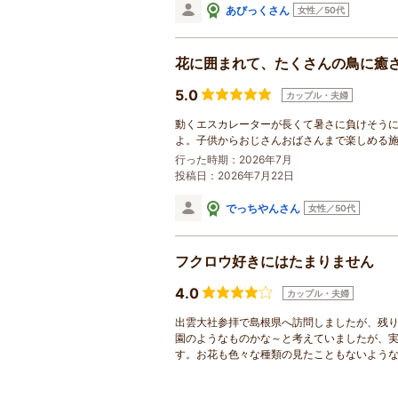
あびっくさん
女性／50代
花に囲まれて、たくさんの鳥に癒
5.0
カップル・夫婦
動くエスカレーターが長くて暑さに負けそう
よ。子供からおじさんおばさんまで楽しめる
行った時期：2026年7月
投稿日：2026年7月22日
でっちやんさん
女性／50代
フクロウ好きにはたまりません
4.0
カップル・夫婦
出雲大社参拝で島根県へ訪問しましたが、残
園のようなものかな～と考えていましたが、
す。お花も色々な種類の見たこともないよう