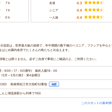
4.3
7％
友達
4.4
1％
シニア
4.4
0％
一人旅
展示温室は，世界最大級の規模で，年中満開の数千種のベゴニア，フクシアを中心と
をはじめ園内各所でたくさんの鳥たちと出会えます。
情報とは限りません。必ずご自身で事前にご確認の上、ご利用ください。
：9:00～17：00(通年) 最終入園16：00
12月～3月の第2・第4金曜日
-0263 島根県松江市大垣町52番地
地図
江しんじ湖温泉駅から列車で16分
このスポットの基本情