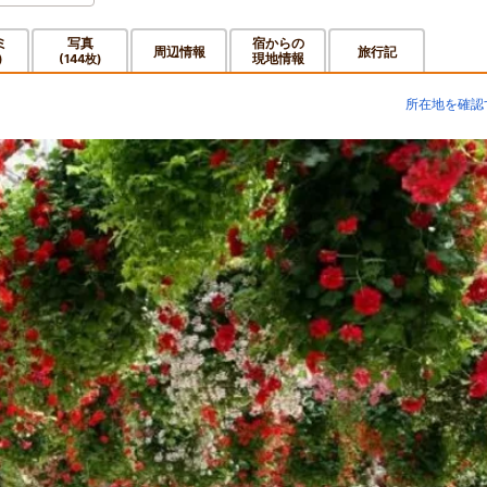
ミ
写真
宿からの
周辺情報
旅行記
現地情報
)
(144枚)
所在地を確認