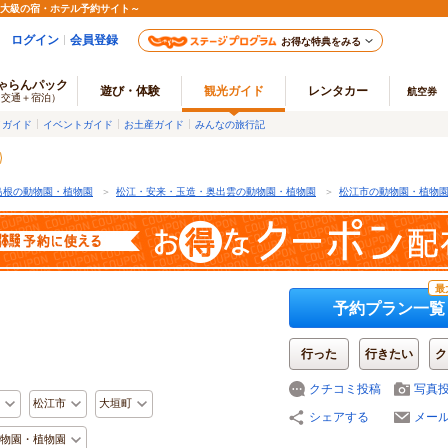
最大級の宿・ホテル予約サイト～
ログイン
会員登録
お得な特典をみる
ゃらんパック
遊び・体験
観光ガイド
レンタカー
航空券
（交通＋宿泊）
メガイド
イベントガイド
お土産ガイド
みんなの旅行記
島根の動物園・植物園
＞
松江・安来・玉造・奥出雲の動物園・植物園
＞
松江市の動物園・植物
最
予約プラン一覧
行った
行きたい
ク
クチコミ投稿
写真
松江市
大垣町
シェアする
メー
物園・植物園