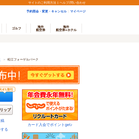
サイトのご利用方法
ヘルプ/問い合わせ
予約照会・変更・キャンセル
マイページ
海外
海外
ゴルフ
航空券
航空券+ホテル
園
＞
松江フォーゲルパーク
大4%割引
リップ
投稿
カード入会でポイントget♪
ルする