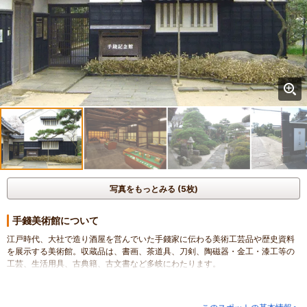
写真をもっとみる (5枚)
手錢美術館について
江戸時代、大社で造り酒屋を営んでいた手錢家に伝わる美術工芸品や歴史資料
を展示する美術館。収蔵品は、書画、茶道具、刀剣、陶磁器・金工・漆工等の
工芸、生活用具、古典籍、古文書など多岐にわたります。
米蔵を利用した第1展示室では、年４～５回の企画展示、酒蔵を利用した第２展
示室では江戸時代から昭和初期までに出雲地方で作られた工芸品等数百点の常
設展示をおこなっています。