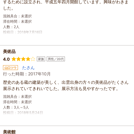
するために設立され、平成五年四月開館しています。興味がわきま
した。
混雑具合
：
未選択
滞在時間
：
未選択
人数
：
2人
投稿日
：
2018年7月16日
美術品
4.0
家族
男性／20代
たさん
山口ツウ
行った時期：2017年10月
歴史のある蔵の建築が美しく、出雲出身の方々の美術品がたくさん
展示されていてきれいでした。展示方法も見やすかったです。
混雑具合
：
未選択
滞在時間
：
未選択
人数
：
3人～5人
投稿日
：
2018年5月24日
美術館