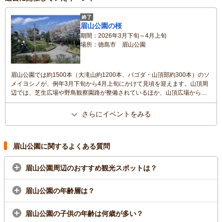
終了
眉山公園の桜
期間
2026年3月下旬～4月上旬
場所
徳島市 眉山公園
眉山公園では約1500本（大滝山約1200本、パゴダ・山頂部約300本）のソ
メイヨシノが、例年3月下旬から4月上旬にかけて見頃を迎えます。山頂周
辺では、芝生広場や野鳥観察園路が整備されているほか、山頂広場からは
徳島の中心市街地や瀬戸内海などが望め、咲き誇る桜に彩られた春の眺望
が広がります。
さらにイベントをみる
眉山公園に関するよくある質問
眉山公園周辺のおすすめ観光スポットは？
眉山公園の年齢層は？
眉山公園の子供の年齢は何歳が多い？