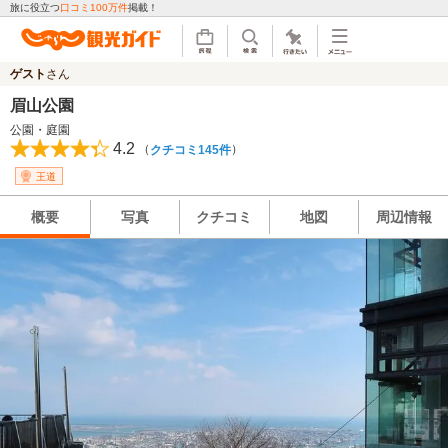
旅に役立つ
口コミ100万件
掲載！
ゲスト
さん
眉山公園
公園・庭園
4.2
（
）
クチコミ145件
王道
概要
写真
クチコミ
地図
周辺情報