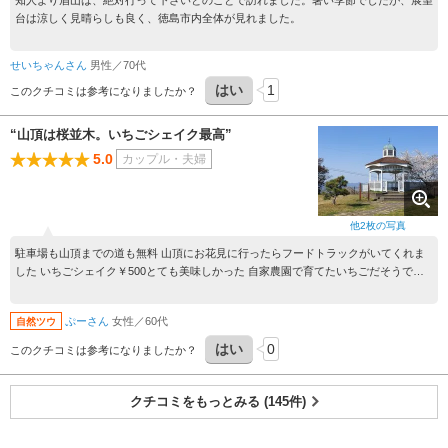
知人より眉山は、絶対行って下さいとのことで訪れました。暑い季節でしたが、展望
台は涼しく見晴らしも良く、徳島市内全体が見れました。
せいちゃんさん
男性／70代
はい
1
このクチコミは参考になりましたか？
“山頂は桜並木。いちごシェイク最高”
5.0
カップル・夫婦
他
2
枚の写真
駐車場も山頂までの道も無料 山頂にお花見に行ったらフードトラックがいてくれま
した いちごシェイク￥500とても美味しかった 自家農園で育てたいちごだそうです
このフードトラックを見つけたら、おすすめです
ぷーさん
女性／60代
自然ツウ
はい
0
このクチコミは参考になりましたか？
クチコミをもっとみる (145件)