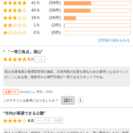
41％
(59件)
40％
(58件)
18％
(26件)
1％
(2件)
0％
(0件)
訪問者の傾向をみる
“ 「一等三角点」眉山”
5.0
一人
国土交通省国土地理院管理の施設、日本列島の位置を測るための基準となるポイント
がここにある他、徳島市から鳴門方面が一望できるスポットですね。
hiroshiさん
男性／50代
お宿ツウ
はい
1
このクチコミは参考になりましたか？
“市内が展望できる公園”
4.0
カップル・夫婦