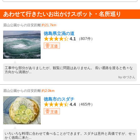
あわせて行きたいお出かけスポット・名所巡り
眉山公園からの目安距離
約21.7km
徳島県立渦の道
4.1
（807件）
王道
工事中な部分がありましたが、観覧に問題はありません。 長い通路を渡ると色々な
方向から渦潮が...
by ゆづさん
眉山公園からの目安距離
約2.0km
徳島市のスダチ
4.4
（465件）
王道
いろいろな料理に合わせて食べることができます。スダチは意外と高価ですが、せっ
かく徳島に来た...