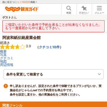
旅に役立つ
口コミ100万件
掲載！
検索
行きたい
メニュー
ゲスト
さん
ご指定いただいた条件で予約を承ることが出来なくなりました。
もう一度最初からやり直して下さい。
阿波和紙伝統産業会館
紙漉き
3.9
（
クチコミ10件
）
概要
写真
クチコミ
地図
周辺情報
条件を変更して検索する
申し訳ありませんが、設定された条件で体験できるプランがないか、実
施会社がじゃらんnetでの予約受付を停止中です。
条件を設定し直すか、他の実施会社をご利用ください。
関連ジャンル