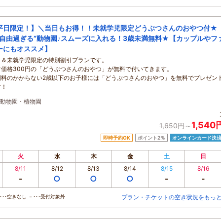
平日限定！】＼当日もお得！！未就学児限定どうぶつさんのおやつ付★
”自由過ぎる”動物園♪スムーズに入れる！3歳未満無料★【カップルやフ
ーにもオススメ】
日＆未就学児限定の特別割引プランです。
常価格300円の「どうぶつさんのおやつ」が無料で付いてきます。
園料のかからない2歳以下のお子様には「どうぶつさんのおやつ」を無料でプレゼン
す！
動物園・植物園
1,54
1,650円～
即時予約OK
ポイント2％
オンラインカード決
火
水
木
金
土
日
8/11
8/12
8/13
8/14
8/15
8/16
-
○
○
○
-
-
･･空きなし －･･･受付対象外
プラン・チケットの空き状況をもっ