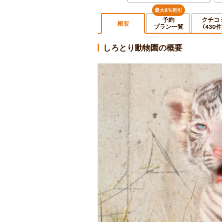
最大6%割引
予約
クチコ
概要
プラン一覧
(430件
しろとり動物園の概要