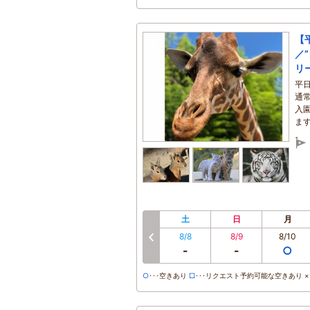
【
／
リ
平
通
入
ま
土
日
月
8/8
8/9
8/10
前へ
-
-
○
○
･･･空きあり
□
･･･リクエスト予約可能な空きあり ×･