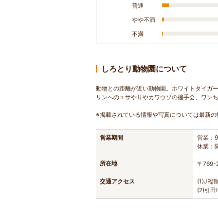
普通
やや不満
不満
しろとり動物園について
動物との距離が近い動物園。ホワイトタイガー
リンへのエサやりやカワウソの握手会、ワン
※掲載されている情報や写真については最新の
営業期間
営業：9
休業：
所在地
〒769
交通アクセス
(1)J
(2)引