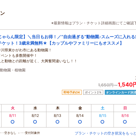
ン
※最新情報はプラン・チケット詳細画面にてご確認
じゃらん限定】＼当日もお得！／”自由過ぎる”動物園♪スムーズに入れる
チケット！3歳未満無料★【カップルやファミリーにもオススメ】
香川県東かがわ市にある動物園！
イベントも多数開催中！
人と動物との距離が近く、大興奮間違いなし！！
動物園・植物園
1,54
1,650円～
即時予約OK
ポイント2％
オンラインカード決
火
水
木
金
土
日
8/11
8/12
8/13
8/14
8/15
8/16
○
○
○
○
○
○
･･空きなし －･･･受付対象外
プラン・チケットの空き状況をもっ