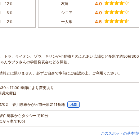
4.0
12％
友達
4.0
3％
シニア
4.5
2％
一人旅
、トラ、ライオン、ゾウ、キリンや小動物とのふれあい広場など多彩で約50種30
ちゃんやブタさんの学習発表会などを開催。
情報とは限りません。必ずご自身で事前にご確認の上、ご利用ください。
:30～17:00 季節により変更あり
隔週水曜日
-2702 香川県東かがわ市松原2111番地
地図
R讃岐白鳥駅からタクシーで10分
田ICから車で10分
このスポットの基本情