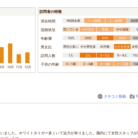
訪問者の特徴
滞在時間
1時間未満
1～2時間
2～3時間
3時
混雑状況
空いている
やや空き
普通
やや混雑
年齢層
10代
20代
30代
40代
5
男女比
男性が多い
やや男性多
約半数
やや女性多
女性
訪問人数
1人
2人
3～5人
6～9人
1
子供の年齢
0～1歳
2～3歳
4～6歳
7～12歳
1
9月
10月
11月
12月
クチコミ投稿
ていました。ホワイトタイガー多くいて迫力が有りました。園内にて女性スタッフが