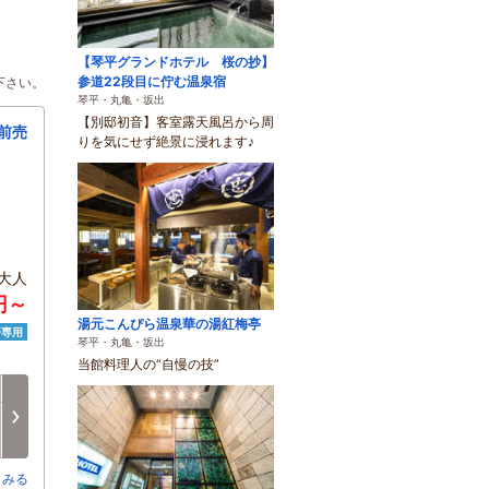
【琴平グランドホテル 桜の抄】
参道22段目に佇む温泉宿
下さい。
琴平・丸亀・坂出
【別邸初音】客室露天風呂から周
前売
りを気にせず絶景に浸れます♪
大人
0円～
湯元こんぴら温泉華の湯紅梅亭
済専用
琴平・丸亀・坂出
当館料理人の“自慢の技”
月
火
水
木
金
土
8/17
8/18
8/19
8/20
8/21
8/22
次へ
○
○
○
○
○
○
とみる