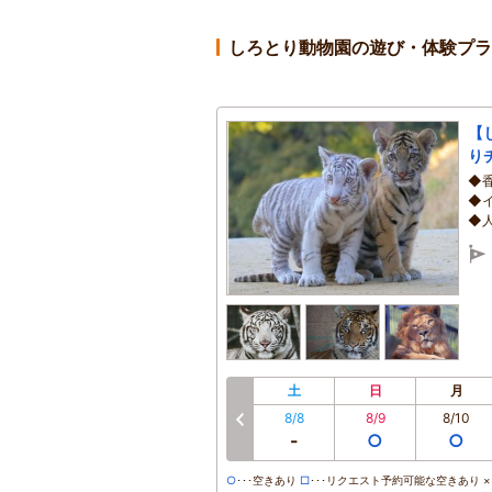
しろとり動物園の遊び・体験プラ
【
り
◆
◆
◆
土
日
月
8/8
8/9
8/10
前へ
-
○
○
○
･･･空きあり
□
･･･リクエスト予約可能な空きあり ×･