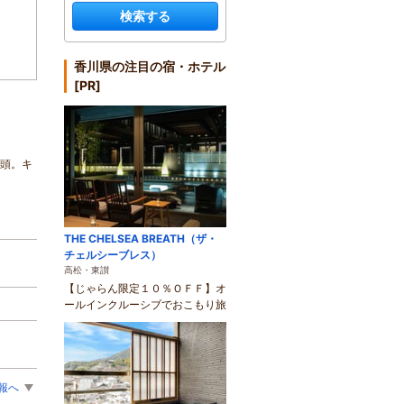
検索する
香川県の注目の宿・ホテル
[PR]
0頭。キ
THE CHELSEA BREATH（ザ・
チェルシーブレス）
高松・東讃
【じゃらん限定１０％ＯＦＦ】オ
ールインクルーシブでおこもり旅
報へ