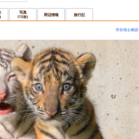
ミ
写真
周辺情報
旅行記
)
(72枚)
所在地を確認