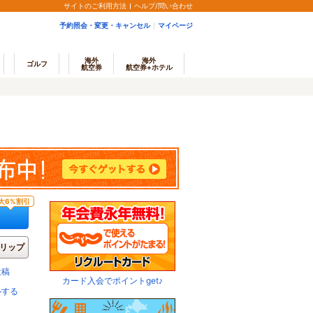
サイトのご利用方法
ヘルプ/問い合わせ
予約照会・変更・キャンセル
マイページ
海外
海外
ゴルフ
航空券
航空券+ホテル
大6%割引
リップ
投稿
カード入会でポイントget♪
ルする