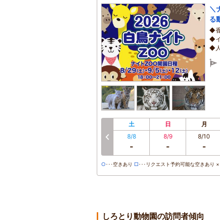
＼
る
◆
◆
◆
土
日
月
8/8
8/9
8/10
前へ
-
-
-
○
･･･空きあり
□
･･･リクエスト予約可能な空きあり ×･
しろとり動物園の訪問者傾向