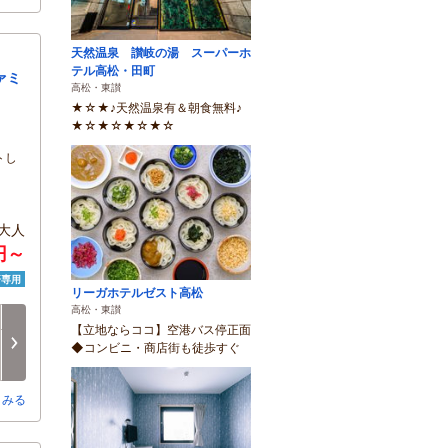
天然温泉 讃岐の湯 スーパーホ
テル高松・田町
ァミ
高松・東讃
★☆★♪天然温泉有＆朝食無料♪
★☆★☆★☆★☆
トし
大人
0円～
済専用
リーガホテルゼスト高松
高松・東讃
月
火
水
木
金
土
【立地ならココ】空港バス停正面
8/17
8/18
8/19
8/20
8/21
8/22
次へ
◆コンビニ・商店街も徒歩すぐ
○
○
○
○
○
-
とみる