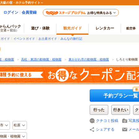
最大級の宿・ホテル予約サイト～
ログイン
会員登録
お得な特典をみる
ゃらんパック
遊び・体験
観光ガイド
レンタカー
航空券
（交通＋宿泊）
メガイド
イベントガイド
お土産ガイド
みんなの旅行記
園・植物園
＞
高松・東讃の動物園・植物園
＞
東かがわ市の動物園・植物園
＞
しろとり動物園
最
予約プラン一覧
行った
行きたい
ク
クチコミ投稿
写真
市
松原
シェアする
メー
物園・植物園