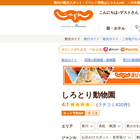
国内の観光スポット・イベント情報はじゃらんnet ～日本
こんにちは♪ゲストさん
じ
宿・ホテル
観光ガイド
旅行ガイド
観光ガイド
ご当地グル
ポイントがたまる・つかえる
観光ガイド
＞
四国の動物園・植物園
＞
香川の動物
しろとり動物園
4.1
(
クチコミ430件
)
ネット予約OK
王道
エリア
香川
高松・東讃
東かがわ
ジャンル
お出かけスポット・名所巡り
動