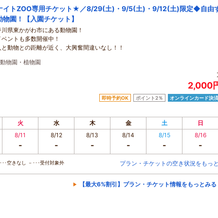
ナイトZOO専用チケット★／8/29(土)・9/5(土)・9/12(土)限定◆自由
動物園！【入園チケット】
香川県東かがわ市にある動物園！
イベントも多数開催中！
人と動物との距離が近く、大興奮間違いなし！！
動物園・植物園
2,00
即時予約OK
ポイント2％
オンラインカード決
火
水
木
金
土
日
8/11
8/12
8/13
8/14
8/15
8/16
-
-
-
-
-
-
･･空きなし －･･･受付対象外
プラン・チケットの空き状況をもっ
【最大6%割引】プラン・チケット情報をもっとみる