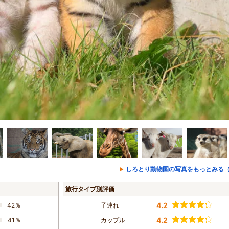
しろとり動物園の写真をもっとみる（
旅行タイプ別評価
4.2
42％
子連れ
4.2
41％
カップル