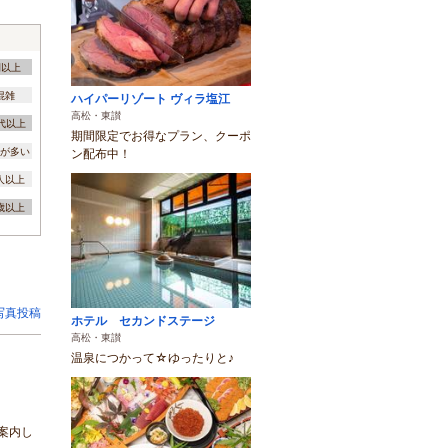
間以上
混雑
ハイパーリゾート ヴィラ塩江
高松・東讃
0代以上
期間限定でお得なプラン、クーポ
が多い
ン配布中！
0人以上
3歳以上
写真投稿
ホテル セカンドステージ
高松・東讃
温泉につかって☆ゆったりと♪
案内し