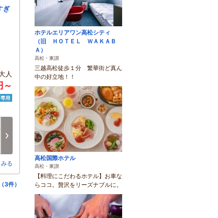
すぎ
ホテルエリアワン高松シティ
（旧 ＨＯＴＥＬ ＷＡＫＡＢ
Ａ）
高松・東讃
三越高松徒歩１分 繁華街ど真ん
大人
中の好立地！！
0円～
済専用
月
火
水
木
金
土
8/17
8/18
8/19
8/20
8/21
8/22
次へ
-
-
-
-
-
-
高松国際ホテル
とみる
高松・東讃
【料理にこだわるホテル】お車な
（3件）
らココ。贅沢をリーズナブルに。