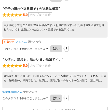
“伊予の隠れた温泉郷ですが温泉は最高”
5.0
カップル・夫婦
美人湯としてはここ鈍川温泉が最高ですね お肌にすべすべした湯は道後温泉では味
わえないです 温泉に入ったとホント実感できる温泉でした
としさん
男性／70代
お宿ツウ
はい
5
このクチコミは参考になりましたか？
“人情も、温泉も、温かい良い温泉です。”
5.0
カップル・夫婦
鈍浴室のガラス越しに、鈍川渓谷が見え、とても素晴らし景色でした。景色も、温泉
も、独り占め、最高でした。温泉は、評判どおりのなめらかなお湯で、湯上りは、肌
がすべすべになり、とても気持ち良かったです。今度は、宿泊で行きたいと思いま
す。ありがとうございました。
tatutatu0107さん
女性／60代
はい
7
このクチコミは参考になりましたか？