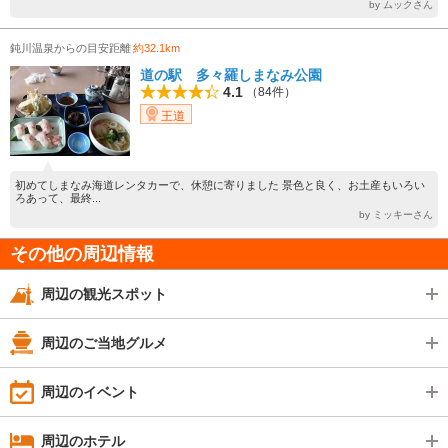
by ムックさん
鈍川温泉からの目安距離
約32.1km
道の駅 多々羅しまなみ公園
4.1
（84件）
王道
初めてしまなみ海道レンタカーで、休憩に寄りました 景色と良く、お土産もいろい
ろあって、最終...
by ミッキーさん
その他の周辺情報
周辺の観光スポット
周辺のご当地グルメ
周辺のイベント
周辺のホテル