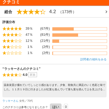
クチコミ
4.2
総合
（173件）
評価分布
39％
(67件)
47％
(81件)
12％
(21件)
1％
(2件)
1％
(2件)
訪問者の傾向をみる
“ラッキーさんのクチコミ”
4.0
家族
温泉泉質が優れていてしっとり感があります。夕食、朝食共に満足のいく色彩と味で
した。１１月１９日に行きましたが紅葉も進んでいて落ち葉を踏んで上を見上げると
深紅が広がっていました。
ラッキーさん
女性／70代
はい
0
このクチコミは参考になりましたか？