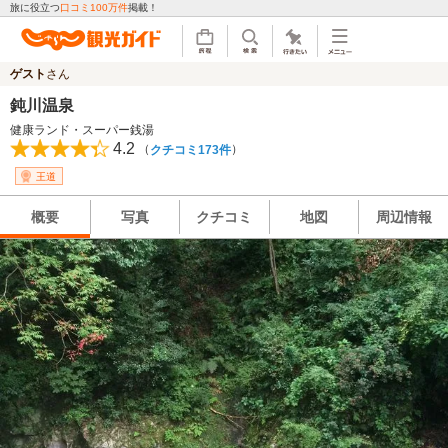
旅に役立つ
口コミ100万件
掲載！
ゲスト
さん
鈍川温泉
健康ランド・スーパー銭湯
4.2
（
）
クチコミ173件
王道
概要
写真
クチコミ
地図
周辺情報