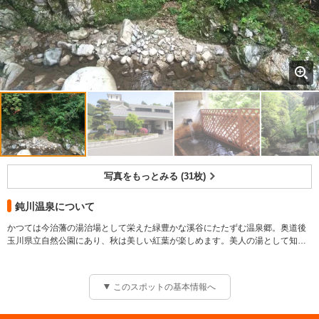
写真をもっとみる (31枚)
鈍川温泉について
かつては今治藩の湯治場として栄えた緑豊かな溪谷にたたずむ温泉郷。奥道後
玉川県立自然公園にあり、秋は美しい紅葉が楽しめます。美人の湯として知ら
れる名湯で、滑らかな湯は美肌効果があり古くから愛されています。伊予の三
湯のひとつとして知られています。
【宿泊情報】総定員：320人、宿泊施設軒数：5軒
このスポットの基本情報へ
【温泉情報】温泉泉質：低張性アルカリ性冷鉱泉、温泉効能：神経痛、婦人
病、リウマチ、外傷、美肌作用