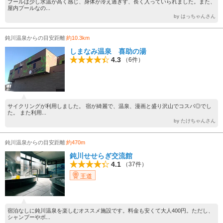
プールは少し水温が高く感じ、身体が冷え過ぎず、長く入っていられました。また、
屋内プールなの...
by はっちゃんさん
鈍川温泉からの目安距離
約10.3km
しまなみ温泉 喜助の湯
4.3
（6件）
サイクリングが利用しました。 宿が綺麗で、温泉、漫画と盛り沢山でコスパ◎でし
た。 また利用...
by たけちゃんさん
鈍川温泉からの目安距離
約470m
鈍川せせらぎ交流館
4.1
（37件）
王道
宿泊なしに鈍川温泉を楽しむオススメ施設です。料金も安くて大人400円。ただし、
シャンプーやボ...