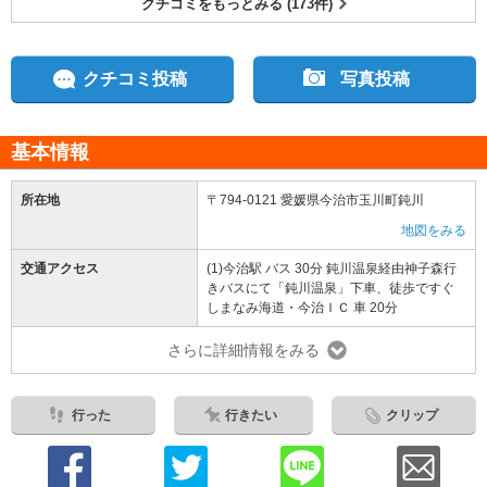
クチコミをもっとみる (173件)
クチコミ投稿
写真投稿
基本情報
所在地
〒794-0121 愛媛県今治市玉川町鈍川
地図をみる
交通アクセス
(1)今治駅 バス 30分 鈍川温泉経由神子森行
きバスにて「鈍川温泉」下車、徒歩ですぐ
しまなみ海道・今治ＩＣ 車 20分
さらに詳細情報をみる
行った
行きたい
クリップ