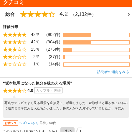
クチコミ
4.2
総合
（2,132件）
評価分布
42％
(902件)
42％
(904件)
13％
(275件)
2％
(37件)
1％
(14件)
訪問者の傾向をみる
“坂本龍馬になった気分を味わえる場所”
4.0
カップル・夫婦
写真やテレビでよく見る風景を直接見て、感動しました。遊泳禁止と示されているの
に服のまま海に入る人たちがいました。係の人が２人見守っていましたが、海に入る
人がいる度に注意に行っていました。その様子を見るのも気分が悪いので、誰もがル
ールを守る観光地だといいなと思いました。
シズパパさん
男性／50代
お宿ツウ
はい
0
このクチコミは参考になりましたか？