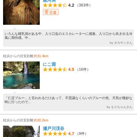
龍河洞
4.2
（363件）
王道
いろんな鍾乳洞がある中、入り口迄のエスカレーターに感激。入り口から吹き出る冷
風に期待感。中...
by タカサンさん
桂浜からの目安距離
約31.4km
にこ淵
4.5
（16件）
「仁淀ブルー」と言われるだけあって、不思議なくらいのブルーの色、天気が微妙な
時に行ったので...
by もりちゃんさん
桂浜からの目安距離
約30.2km
瀬戸川渓谷
4.7
（9件）