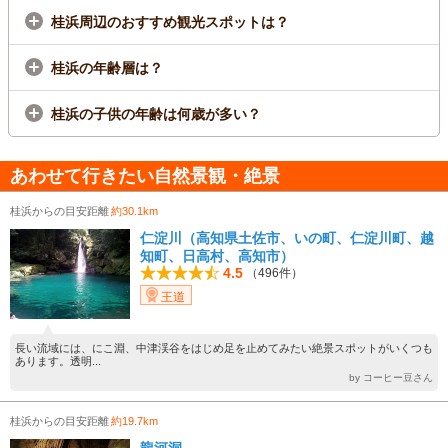
桂浜周辺のおすすめ観光スポットは？
桂浜の年齢層は？
桂浜の子供の年齢は何歳が多い？
あわせて行きたい自然景観・絶景
桂浜からの目安距離
約30.1km
仁淀川（高知県土佐市、いの町、仁淀川町、越
知町、日高村、高知市）
4.5
（496件）
王道
長い流域には、にこ淵、中津渓谷をはじめ足を止めてみたい絶景スポットがいくつも
あります。透明...
by コーヒー豆さん
桂浜からの目安距離
約19.7km