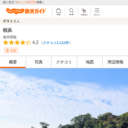
旅に役立つ
口コミ100万件
掲載！
ゲスト
さん
桂浜
海岸景観
4.2
（
）
クチコミ2,132件
王道
概要
写真
クチコミ
地図
周辺情報