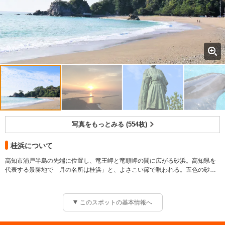
写真をもっとみる (554枚)
桂浜について
高知市浦戸半島の先端に位置し、竜王岬と竜頭岬の間に広がる砂浜。高知県を
代表する景勝地で「月の名所は桂浜」と、よさこい節で唄われる。五色の砂
浜、浜辺を囲む青松が美しい。桂浜水族館、坂本龍馬記念館、坂本龍馬像など
がある。
【規模】延長／0.4km
このスポットの基本情報へ