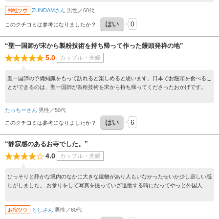
むと、厳かな方丈の前に美しい石庭が広がっています。残念ながら、檀家以外立ち入
ZUNDAMさん
男性／60代
神社ツウ
り禁止となっており中には入れません。とても美しい境内なので、拝観料をとって一
般開放して欲しいなと思いました。
はい
0
このクチコミは参考になりましたか？
“聖一国師が宋から製粉技術を持ち帰って作った饅頭発祥の地”
5.0
カップル・夫婦
聖一国師の予備知識をもって訪れると楽しめると思います。日本でお饅頭を食べるこ
とができるのは、聖一国師が製粉技術を宋から持ち帰ってくださったおかげです。
たっちーさん
男性／50代
はい
6
このクチコミは参考になりましたか？
“静寂感のあるお寺でした。”
4.0
カップル・夫婦
ひっそりと静かな境内のなかに大きな建物があり人もいなかったせいか少し寂しい感
じがしました。 お参りをして写真を撮っていざ退散する時になってやっと外国人観
光客カップルが来てお互いに微笑みを 返していざ退散となりました。 市街地にたく
さんのお寺が集まっていて案内の看板もしっかりあり分かりやすかったです。
としさん
男性／60代
お宿ツウ