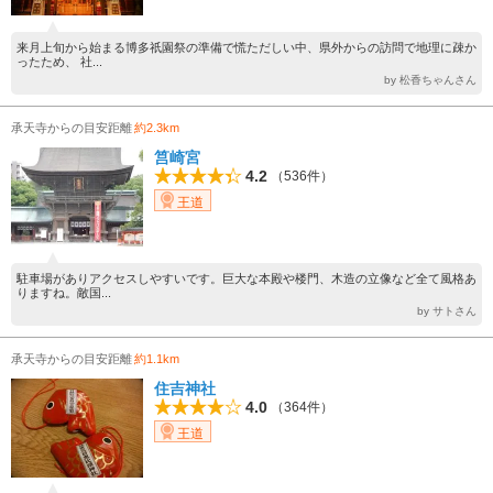
来月上旬から始まる博多祇園祭の準備で慌ただしい中、県外からの訪問で地理に疎か
ったため、 社...
by 松香ちゃんさん
承天寺からの目安距離
約2.3km
筥崎宮
4.2
（536件）
王道
駐車場がありアクセスしやすいです。巨大な本殿や楼門、木造の立像など全て風格あ
りますね。敵国...
by サトさん
承天寺からの目安距離
約1.1km
住吉神社
4.0
（364件）
王道