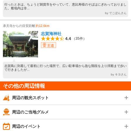
行ったときは、ちょうど雑貨市をやっていて、恵比寿様のそばはにぎわっておりまし
た。敷地内は非...
by でこぽんさん
承天寺からの目安距離
約12.6km
志賀海神社
4.4
（35件）
王道
志賀島に到着して最初に行った場所で、広い駐車場から急な階段を上り拝殿まで歩い
て行きましたが...
by キヨさん
その他の周辺情報
周辺の観光スポット
周辺のご当地グルメ
周辺のイベント