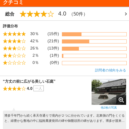
クチコミ
4.0
総合
（50件）
評価分布
30％
(15件)
42％
(21件)
26％
(13件)
2％
(1件)
0％
(0件)
訪問者の傾向をみる
“方丈の前に広がる美しい石庭”
4.0
一人
他
2
枚の写真
博多千年門から続く承天寺通りで境内が２つに分かれています。北東側の門をくぐる
と、緑豊かな敷地の中に饂飩蕎麦発祥の碑や御饅頭所の碑があります。博多が渡来文
化の窓口だったという歴史の重みを感じます。向かって左手にある塀の上から覗き込