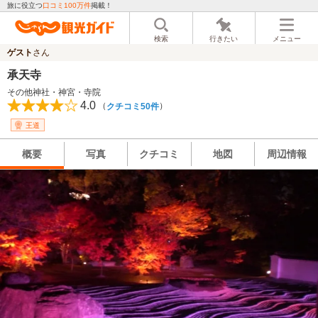
旅に役立つ
口コミ100万件
掲載！
検索
行きたい
メニュー
ゲスト
さん
承天寺
その他神社・神宮・寺院
4.0
（
）
クチコミ50件
王道
概要
写真
クチコミ
地図
周辺情報