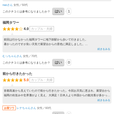
naoさん
女性／50代
はい
1
このクチコミは参考になりましたか？
福岡タワー
4.0
カップル・夫婦
前回は行かなかった福岡タワーに地下鉄駅から歩いて行きました。
暑かったのですが良い天気で展望台からの景色に満足しました。
帰りは近くのバス停からバスに乗りました。
続きをみる
天神まで、高速道路を通って行ったのにはびっくり。260円だった。
むっちゃんさん
女性／70代
はい
0
このクチコミは参考になりましたか？
前から行きたかった
5.0
カップル・夫婦
首都高速から見えていたので前から行きたかった。今回お天気に恵まれ、展望台から
福岡の街並みや玄界灘がよく見え、大満足！日本人より外国からの観光客が多かった
がマナーは良かった。エレベーターで展望台までの間、日本語と英語の簡単な説明も
続きをみる
あり良かった。
レナちゃんさん
女性／60代
お宿ツウ