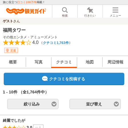
旅に役立つ
口コミ100万件
掲載！
検索
行きたい
メニュー
ゲスト
さん
福岡タワー
その他エンタメ・アミューズメント
4.0
（
）
クチコミ1,763件
王道
概要
写真
クチコミ
地図
周辺情報
クチコミを投稿する
1 - 10件
（全1,764件中）
絞り込み
並び替え
綺麗でしたが
3.0
一人