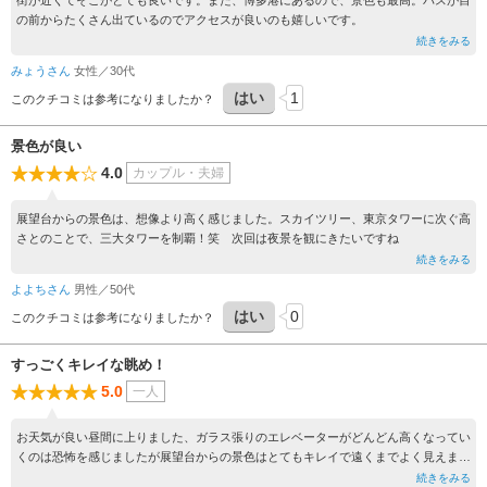
街が近くてそこがとても良いです。また、博多港にあるので、景色も最高。バスが目
の前からたくさん出ているのでアクセスが良いのも嬉しいです。
続きをみる
みょうさん
女性／30代
はい
1
このクチコミは参考になりましたか？
景色が良い
4.0
カップル・夫婦
展望台からの景色は、想像より高く感じました。スカイツリー、東京タワーに次ぐ高
さとのことで、三大タワーを制覇！笑 次回は夜景を観にきたいですね
続きをみる
よよちさん
男性／50代
はい
0
このクチコミは参考になりましたか？
すっごくキレイな眺め！
5.0
一人
お天気が良い昼間に上りました、ガラス張りのエレベーターがどんどん高くなってい
くのは恐怖を感じましたが展望台からの景色はとてもキレイで遠くまでよく見えまし
た！！
続きをみる