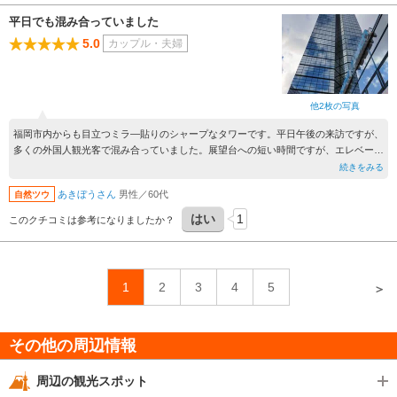
平日でも混み合っていました
5.0
カップル・夫婦
他2枚の写真
福岡市内からも目立つミラ―貼りのシャープなタワーです。平日午後の来訪ですが、
多くの外国人観光客で混み合っていました。展望台への短い時間ですが、エレベータ
ースタッフの4カ国語の案内には感心しました。大展望の展望台からは海側の景色が
続きをみる
特に素晴しく、百道浜から志賀島、広く玄海灘を望みます。町側に目を移すと、中洲
あきぼうさん
男性／60代
自然ツウ
や福岡の中心地からどこまでも家並みが広く続いていました。
はい
1
このクチコミは参考になりましたか？
1
2
3
4
5
＞
その他の周辺情報
周辺の観光スポット