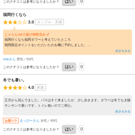
はい
0
このクチコミは参考になりましたか？
福岡行くなら
3.0
カップル・夫婦
じゃらんnetで遊び体験済み
福岡行くなら福岡タワーと考えていたところ
期間限定ポイントをいただいたのを機に予約しました。
行って良かったのですが、駅から遠すぎる。
続きをみる
shinさん
男性／50代
はい
0
このクチコミは参考になりましたか？
冬でも暑い。
4.0
家族
正月から混んでました。バスはすぐ来ましたが、少し歩きます。タワーは冬でも太陽
サンサンで暑いです。トイレ無いのでご用心。
続きをみる
るっぴーさん
女性／40代
お宿ツウ
はい
0
このクチコミは参考になりましたか？