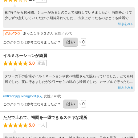
夜7時半から10分間、ショーがあるとのことで期待していきましたが、時間をかけて
少しずつ点灯していくだけで 期待外れでした 。出来上がったものはとても綺麗でし
た。
続きをみる
バスで行く場合は 、バス停の場所を確かめておくことをおすすめします。
あっこ１９５２さん
女性／70代
グルメツウ
はい
0
このクチコミは参考になりましたか？
イルミネーションが綺麗
5.0
家族
タワーの下の広場がイルミネーションや食べ物屋さんで賑わっていました。とても綺
麗でした。夜に行きましたがタワーからの眺めも綺麗でした。カップルで行ったら素
敵なデートになると思いますよ(^^)
続きをみる
rmtkadgjrjguxnagjsvxtさん
女性／40代
はい
0
このクチコミは参考になりましたか？
ただで上れて、福岡を一望できるステキな場所
5.0
一人