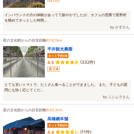
インバウンドの方の体験があってて賑やかでしたが、カフェの窓際で星野村
を眺めてホッとした時間...
by かずさん
星の文化館からの目安距離
約19.3km
平井観光農園
ネット予約OK
(332件)
4.5
王道
とても甘いトマトで、たくさん食べることができました。 また、子どもの質
問にも快く応じてくだ...
by ニシムラさん
星の文化館からの目安距離
約32.2km
高橋總本舗
ネット予約OK
(11件)
4.4