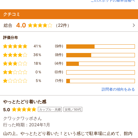
このスポットの基本情報へ
クチコミ
4.0
総合
（22件）
評価分布
満足
41％
(9件)
やや満足
36％
(8件)
普通
18％
(4件)
やや不満
0％
(0件)
不満
5％
(1件)
訪問者の傾向をみる
やっとたどり着いた感
5.0
カップル・夫婦
女性／50代
クワックワッボさん
行った時期：2024年1月
山の上。やっとたどり着いた！という感じで駐車場に止めて、館内