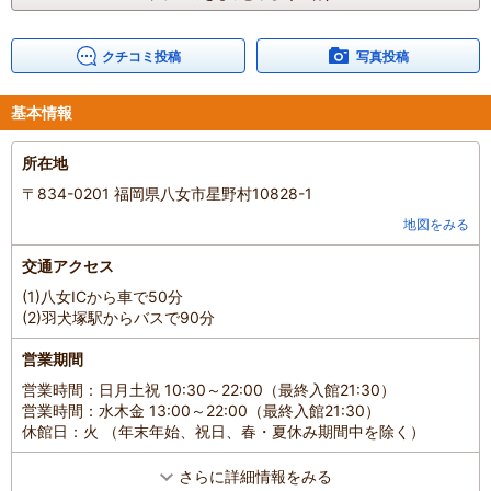
スタッフさんもとても感じのよい方々ばかり。
お天気さえよければ一度は足を運んでみるといい場所ですね。
今度は流星群がみられるときに訪れたいです。
クチコミ投稿
写真投稿
娘がスタッフさんにお気遣いをいただいたようです。
ご迷惑をおかけしましたとともにお礼申し上げます。有難う御座い
基本情報
ました。
混雑具合
：
やや混んでいた
所在地
滞在時間
：
1～2時間
〒834-0201 福岡県八女市星野村10828-1
家族の内訳
：
お子様、
配偶者、
子どもの年齢
：
7～12歳、
地図をみる
人数
：
3人～5人
投稿日
：
2018年10月9日
交通アクセス
(1)八女ICから車で50分
(2)羽犬塚駅からバスで90分
営業期間
営業時間：日月土祝 10:30～22:00（最終入館21:30）
営業時間：水木金 13:00～22:00（最終入館21:30）
休館日：火 （年末年始、祝日、春・夏休み期間中を除く）
さらに詳細情報をみる