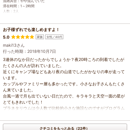
混雑具合
：
やや混んでいた
滞在時間
：
1～2時間
人数
：
2人
投稿日
：
2019年4月30日
お子様ずれでも楽しめますよ！
5.0
家族
女性／40代
maki13さん
行った時期：2018年10月7日
3連休のなか日だったからでしょうか？夜20時ころの到着でしたが
たくさんの人が訪れていました。
近くにキャンプ場などもあり夜の山道でしたがかなりの車が走って
います。
カップルやファミリー層も多かったです。小さなお子さんもたくさ
ん来ていました。
台風一過で月も出ていない日だたので、キラキラと天空一面の星が
とてもきれいでした！
プラネタリウムは少人数で比較的小さな施設なのですがプログラム
は大型施設と同じような内容でした。
天体望遠鏡では火星・土星・ベガを見せてもらいました。
子供にもとてもいい体験になりました。
クチコミをもっとみる（22件）