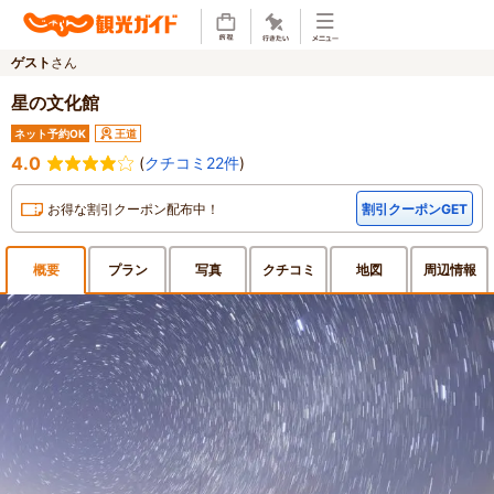
ゲスト
さん
星の文化館
ネット予約OK
王道
4.0
(
クチコミ22件
)
お得な割引クーポン配布中！
割引クーポンGET
概要
プラン
写真
クチ
コミ
地図
周辺
情報