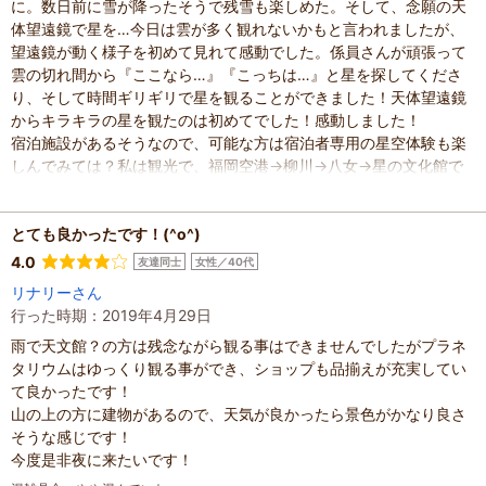
に。数日前に雪が降ったそうで残雪も楽しめた。そして、念願の天
体望遠鏡で星を…今日は雲が多く観れないかもと言われましたが、
望遠鏡が動く様子を初めて見れて感動でした。係員さんが頑張って
雲の切れ間から『ここなら…』『こっちは…』と星を探してくださ
り、そして時間ギリギリで星を観ることができました！天体望遠鏡
からキラキラの星を観たのは初めてでした！感動しました！
宿泊施設があるそうなので、可能な方は宿泊者専用の星空体験も楽
しんでみては？私は観光で、福岡空港→柳川→八女→星の文化館で
昼間の天体観測でしたので、近くに住んでいたら天気の良い日に、
絶対に夜の星空観測に参加したい所です。
レトロな感じのプラネタリウムもおすすめです！料金も良心的でお
とても良かったです！(^o^)
子様連れで楽しめると思います。
4.0
友達同士
女性／40代
混雑具合
：
空いていた
リナリーさん
滞在時間
：
1時間未満
行った時期：2019年4月29日
人数
：
未設定
投稿日
雨で天文館？の方は残念ながら観る事はできませんでしたがプラネ
：
2024年2月13日
タリウムはゆっくり観る事ができ、ショップも品揃えが充実してい
て良かったです！
山の上の方に建物があるので、天気が良かったら景色がかなり良さ
そうな感じです！
今度是非夜に来たいです！