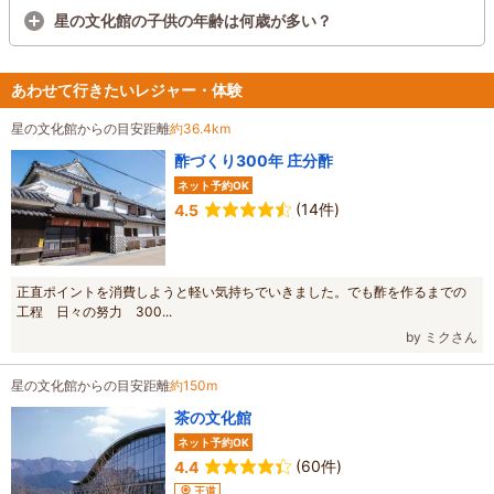
星の文化館の子供の年齢は何歳が多い？
あわせて行きたいレジャー・体験
星の文化館からの目安距離
約36.4km
酢づくり300年 庄分酢
ネット予約OK
(14件)
4.5
正直ポイントを消費しようと軽い気持ちでいきました。でも酢を作るまでの
工程 日々の努力 300...
by ミクさん
星の文化館からの目安距離
約150m
茶の文化館
ネット予約OK
(60件)
4.4
王道