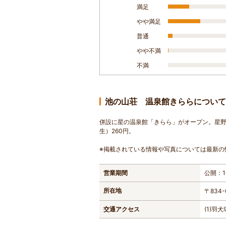
満足
やや満足
普通
やや不満
不満
池の山荘 温泉館きららについて
併設に星の温泉館「きらら」がオープン。星野
生）260円。
※掲載されている情報や写真については最新の
営業期間
公開：10
所在地
〒834
交通アクセス
(1)羽