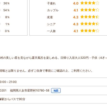
4.0
36％
子連れ
4.1
54％
カップル
4.3
8％
友達
4.3
1％
シニア
4.1
0％
一人旅
村の美しい星を見ながら露天風呂を楽しめる。日帰り入浴大人520円・子供（4才
情報とは限りません。必ずご自身で事前にご確認の上、ご利用ください。
:00～21:00
-0201 福岡県八女市星野村10780-58
地図
犬塚駅からバスで90分