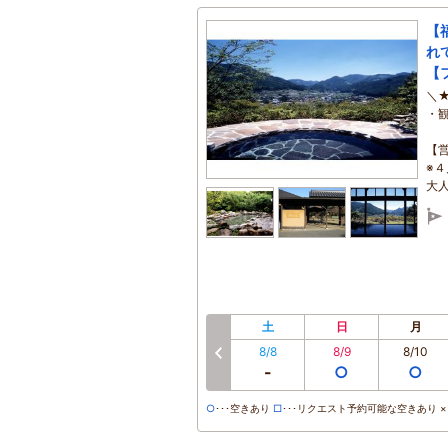
【
れ
【
＼
・
【営
※
大人
土
日
月
8/8
8/9
8/10
前へ
-
○
○
○
･･･空きあり
□
･･･リクエスト予約可能な空きあり ×･