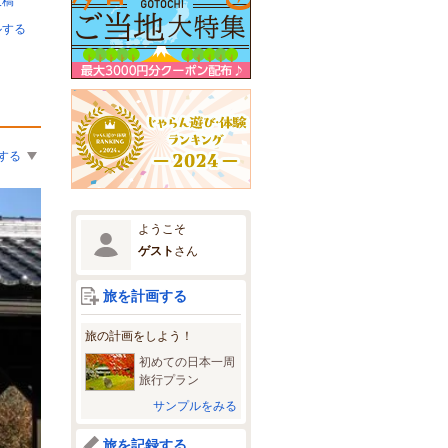
投稿
ルする
する
ようこそ
ゲスト
さん
旅を計画する
旅の計画をしよう！
初めての日本一周
旅行プラン
サンプルをみる
旅を記録する