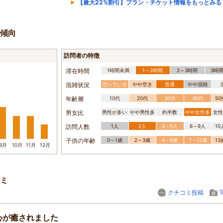
【最大22%割引】プラン・チケット情報をもっとみる
傾向
訪問者の特徴
滞在時間
1時間未満
1～2時間
2～3時間
3時
混雑状況
空いている
やや空き
普通
やや混雑
年齢層
10代
20代
30代
40代
5
男女比
男性が多い
やや男性多
約半数
やや女性多
女性
訪問人数
1人
2人
3～5人
6～9人
1
子供の年齢
0～1歳
2～3歳
4～6歳
7～12歳
1
9月
10月
11月
12月
ミ
クチコミ投稿
心が癒されました