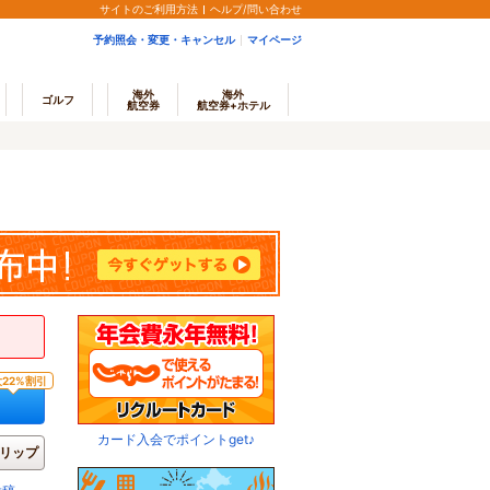
サイトのご利用方法
ヘルプ/問い合わせ
予約照会・変更・キャンセル
マイページ
海外
海外
ゴルフ
航空券
航空券+ホテル
22%割引
カード入会でポイントget♪
リップ