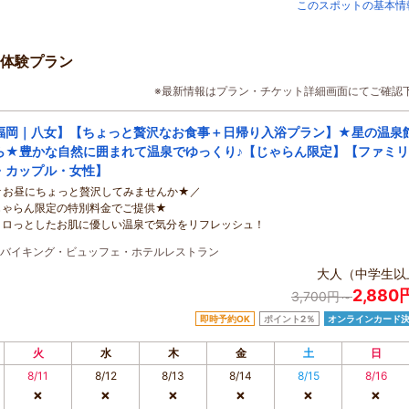
このスポットの基本情
体験プラン
※最新情報はプラン・チケット詳細画面にてご確認
福岡｜八女】【ちょっと贅沢なお食事＋日帰り入浴プラン】★星の温泉
ら★豊かな自然に囲まれて温泉でゆっくり♪【じゃらん限定】【ファミリ
・カップル・女性】
★お昼にちょっと贅沢してみませんか★／
じゃらん限定の特別料金でご提供★
トロっとしたお肌に優しい温泉で気分をリフレッシュ！
バイキング・ビュッフェ・ホテルレストラン
大人（中学生以
2,88
3,700円～
即時予約OK
ポイント2％
オンラインカード
火
水
木
金
土
日
8/11
8/12
8/13
8/14
8/15
8/16
×
×
×
×
×
×