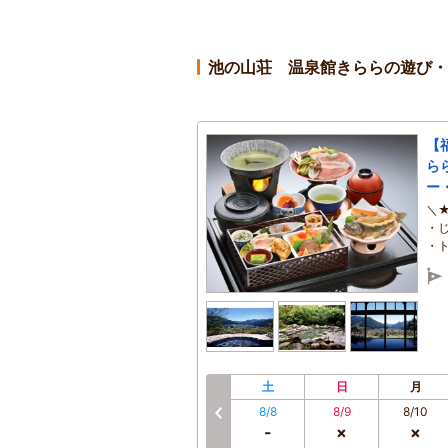
池の山荘 温泉館きららの遊び・
【
ら
ー
＼
・
・
土
日
月
8/8
8/9
8/10
前へ
-
×
×