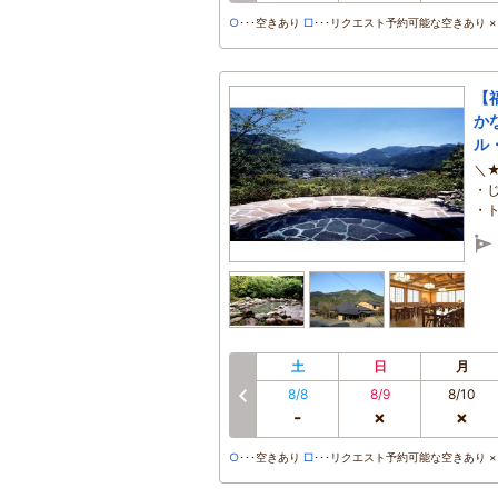
○
･･･空きあり
□
･･･リクエスト予約可能な空きあり ×･
【
か
ル
＼
・
・
土
日
月
8/8
8/9
8/10
前へ
-
×
×
○
･･･空きあり
□
･･･リクエスト予約可能な空きあり ×･