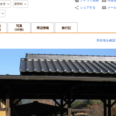
クチコミ投稿
写真
女市
星野村
シェアする
メー
ミ
写真
周辺情報
旅行記
)
(30枚)
所在地を確認