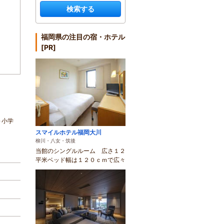
検索する
福岡県の注目の宿・ホテル
[PR]
～小学
スマイルホテル福岡大川
柳川・八女・筑後
当館のシングルルーム 広さ１２
平米ベッド幅は１２０ｃｍで広々