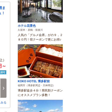
囲ま
ュ！
ホテル花景色
久留米・原鶴・筑後川
人気の「グルメ会席」がの９，２
８０円！宿クーポンで更にお得♪
上）
円～
決済可
KOKO HOTEL 博多駅前
月
火
水
木
金
土
福岡市（博多駅周辺・天神周辺）
8/17
8/18
8/19
8/20
8/21
8/22
次へ
博多駅徒歩４分！県民割クーポン
○
○
○
○
○
○
にオススメプラン多数！
とみる