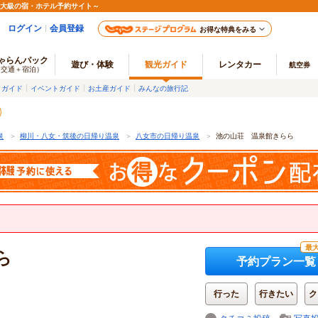
最大級の宿・ホテル予約サイト～
ログイン
会員登録
お得な特典をみる
ゃらんパック
遊び・体験
観光ガイド
レンタカー
航空券
（交通＋宿泊）
メガイド
イベントガイド
お土産ガイド
みんなの旅行記
泉
＞
柳川・八女・筑後の日帰り温泉
＞
八女市の日帰り温泉
＞
池の山荘 温泉館きらら
最大
ら
予約プラン一覧
行った
行きたい
ク