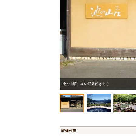
池の山荘 星の温泉館きらら
評価分布