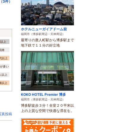
（3件）
ホテルニューガイアドーム前
福岡市（博多駅周辺・天神周辺）
最寄りの唐人町駅から博多駅まで
間以上
地下鉄で１１分の好立地
混雑
0代以上
が多い
0人以上
3歳以上
KOKO HOTEL Premier 博多
福岡市（博多駅周辺・天神周辺）
博多駅徒歩３分！全室２０平米以
上の上質な空間で快適な滞在を。
写真投稿