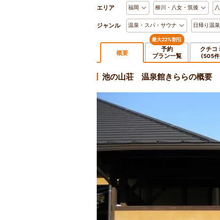
エリア
福岡
柳川・八女・筑後
八
ジャンル
温泉・スパ・サウナ
日帰り温泉
最大22%割引
予約
クチコ
概要
プラン一覧
(505件
池の山荘 温泉館きららの概要