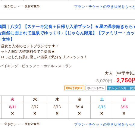
･･空きなし －･･･受付対象外
プラン・チケットの空き状況をもっ
福岡｜八女】【ステーキ定食＋日帰り入浴プラン】★星の温泉館きらら
な自然に囲まれて温泉でゆっくり♪【じゃらん限定】【ファミリー・カッ
・女性】
★昼食と入浴のセットプランです★／
じゃらん限定の特別料金でご提供★
トロっとしたお肌に優しい温泉で気分をリフレッシュ！
バイキング・ビュッフェ・ホテルレストラン
大人（中学生以
2,75
3,020円～
即時予約OK
ポイント2％
オンラインカード
火
水
木
金
土
日
8/11
8/12
8/13
8/14
8/15
8/16
×
×
×
×
×
×
･･空きなし －･･･受付対象外
プラン・チケットの空き状況をもっ