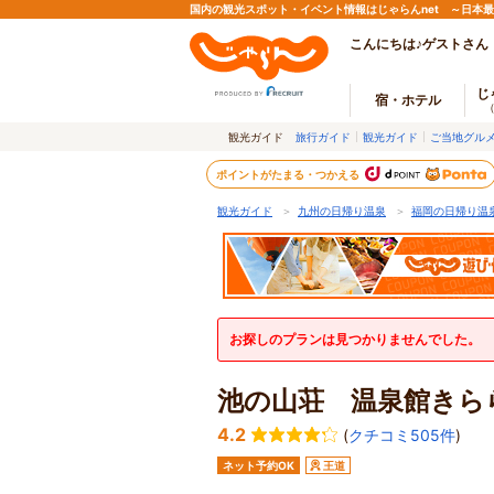
国内の観光スポット・イベント情報はじゃらんnet ～日本
こんにちは♪ゲストさん
じ
宿・ホテル
観光ガイド
旅行ガイド
観光ガイド
ご当地グル
ポイントがたまる・つかえる
観光ガイド
＞
九州の日帰り温泉
＞
福岡の日帰り温
お探しのプランは見つかりませんでした。
池の山荘 温泉館きら
4.2
(
クチコミ505件
)
ネット予約OK
王道