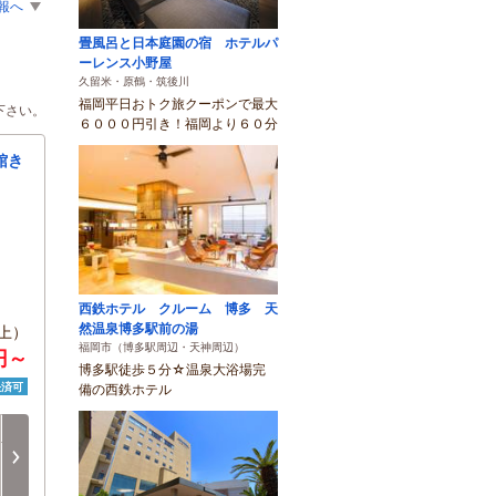
報へ
畳風呂と日本庭園の宿 ホテルパ
ーレンス小野屋
久留米・原鶴・筑後川
福岡平日おトク旅クーポンで最大
下さい。
６０００円引き！福岡より６０分
館き
西鉄ホテル クルーム 博多 天
然温泉博多駅前の湯
上）
福岡市（博多駅周辺・天神周辺）
0円～
博多駅徒歩５分☆温泉大浴場完
決済可
備の西鉄ホテル
月
火
水
木
金
土
8/17
8/18
8/19
8/20
8/21
8/22
次へ
○
○
○
○
○
○