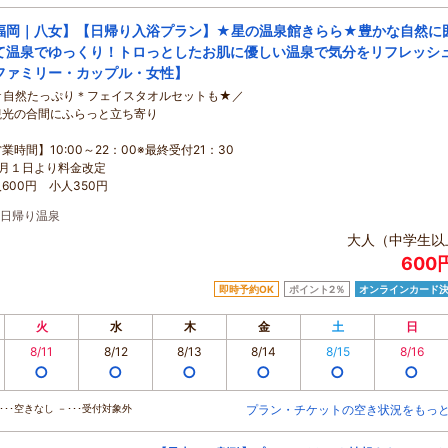
福岡｜八女】【日帰り入浴プラン】★星の温泉館きらら★豊かな自然に
て温泉でゆっくり！トロっとしたお肌に優しい温泉で気分をリフレッシ
ファミリー・カップル・女性】
★自然たっぷり＊フェイスタオルセットも★／
観光の合間にふらっと立ち寄り
業時間】10:00～22：00※最終受付21：30
４月１日より料金改定
600円 小人350円
日帰り温泉
大人（中学生以
600
即時予約OK
ポイント2％
オンラインカード
火
水
木
金
土
日
8/11
8/12
8/13
8/14
8/15
8/16
○
○
○
○
○
○
･･空きなし －･･･受付対象外
プラン・チケットの空き状況をもっ