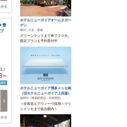
とみる
ホテルニューガイアオームタガー
★豊
デン
柳川・八女・筑後
プ
グリーンランドまで車で２０分。
限定プランも予約受付中
上）
0円～
決済可
ホテルニューガイア博多メッセ南
（旧ホテルニューガイア上呉服）
月
火
水
木
金
土
福岡市（博多駅周辺・天神周辺）
8/17
8/18
8/19
8/20
8/21
8/22
次へ
＜全客室エアウィーヴ採用＞マリ
○
○
○
○
○
○
ンメッセまで徒歩圏内！
とみる