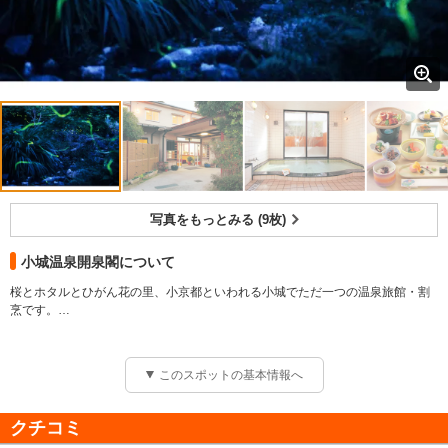
写真をもっとみる (9枚)
小城温泉開泉閣について
桜とホタルとひがん花の里、小京都といわれる小城でただ一つの温泉旅館・割
烹です。
特に5月～6月はの初夏には幻想的な源氏ホタルが見られます。
料理は旬先取りの会席料理に加え、清水名物の鯉の洗いも楽しめます。
このスポットの基本情報へ
クチコミ