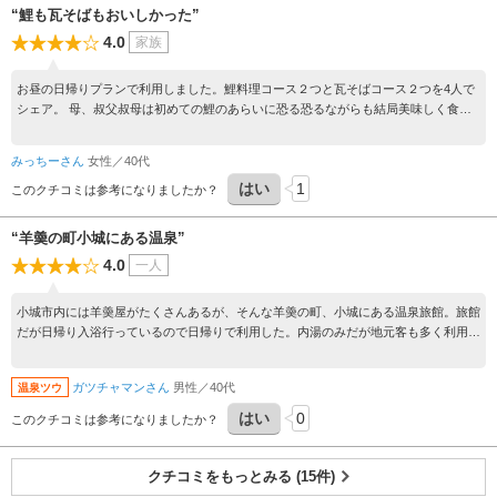
“鯉も瓦そばもおいしかった”
4.0
家族
お昼の日帰りプランで利用しました。鯉料理コース２つと瓦そばコース２つを4人で
シェア。 母、叔父叔母は初めての鯉のあらいに恐る恐るながらも結局美味しく食べ
ました。瓦そばも片麺パリパリで、お肉も美味しく、お刺身、天ぷら、茶碗蒸し、小
鉢や他に色々、デザートまでお腹いっぱいになりました。内風呂のみの温泉も貸し切
みっちーさん
女性／40代
り状態で入れました。 旅館の方も愛嬌よく気持ちよかったです。
はい
1
このクチコミは参考になりましたか？
“羊羮の町小城にある温泉”
4.0
一人
小城市内には羊羮屋がたくさんあるが、そんな羊羮の町、小城にある温泉旅館。旅館
だが日帰り入浴行っているので日帰りで利用した。内湯のみだが地元客も多く利用し
ていた。
ガツチャマンさん
男性／40代
温泉ツウ
はい
0
このクチコミは参考になりましたか？
クチコミをもっとみる (15件)