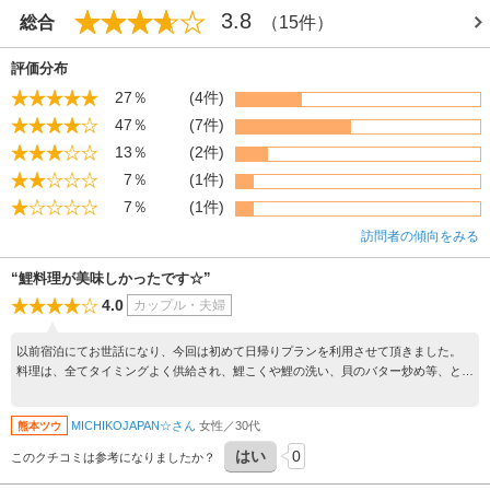
3.8
総合
（15件）
評価分布
27％
(4件)
47％
(7件)
13％
(2件)
7％
(1件)
7％
(1件)
訪問者の傾向をみる
“鯉料理が美味しかったです☆”
4.0
カップル・夫婦
以前宿泊にてお世話になり、今回は初めて日帰りプランを利用させて頂きました。
料理は、全てタイミングよく供給され、鯉こくや鯉の洗い、貝のバター炒め等、とて
も美味しかったです。 個室だった為、落ち着いて食事する事が出来て、良かったで
す。 今回は時間が無く、温泉に入浴出来ませんでしが、次回は時間に余裕を持って
MICHIKOJAPAN☆さん
女性／30代
熊本ツウ
入浴出来ればと思います。 ありがとうございました！！
はい
0
このクチコミは参考になりましたか？