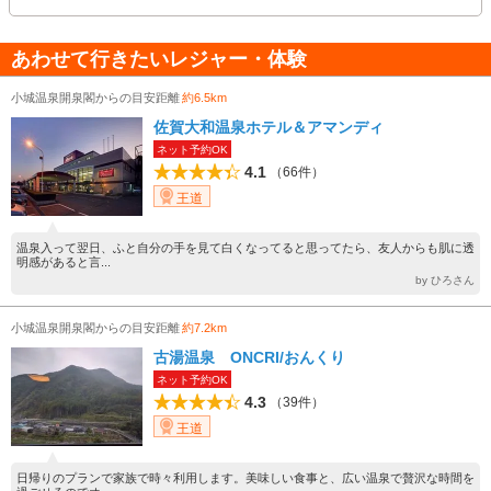
あわせて行きたいレジャー・体験
小城温泉開泉閣からの目安距離
約6.5km
佐賀大和温泉ホテル＆アマンディ
ネット予約OK
4.1
（66件）
王道
温泉入って翌日、ふと自分の手を見て白くなってると思ってたら、友人からも肌に透
明感があると言...
by ひろさん
小城温泉開泉閣からの目安距離
約7.2km
古湯温泉 ONCRI/おんくり
ネット予約OK
4.3
（39件）
王道
日帰りのプランで家族で時々利用します。美味しい食事と、広い温泉で贅沢な時間を