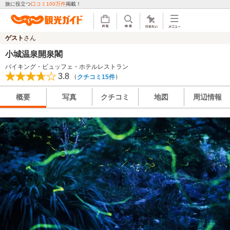
旅に役立つ
口コミ100万件
掲載！
ゲスト
さん
小城温泉開泉閣
バイキング・ビュッフェ・ホテルレストラン
3.8
（
）
クチコミ15件
概要
写真
クチコミ
地図
周辺情報