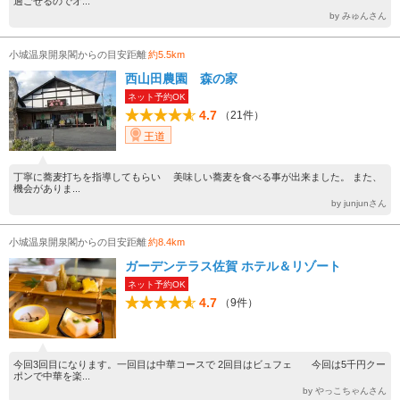
過ごせるのでオ...
by みゅんさん
小城温泉開泉閣からの目安距離
約5.5km
西山田農園 森の家
ネット予約OK
4.7
（21件）
王道
丁寧に蕎麦打ちを指導してもらい 美味しい蕎麦を食べる事が出来ました。 また、
機会がありま...
by junjunさん
小城温泉開泉閣からの目安距離
約8.4km
ガーデンテラス佐賀 ホテル＆リゾート
ネット予約OK
4.7
（9件）
今回3回目になります。一回目は中華コースで 2回目はビュフェ 今回は5千円クー
ポンで中華を楽...
by やっこちゃんさん