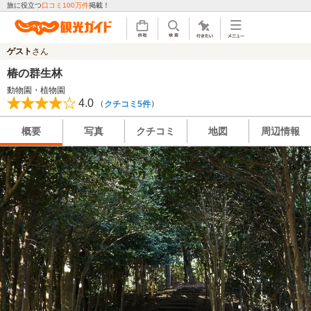
旅に役立つ
口コミ100万件
掲載！
ゲスト
さん
椿の群生林
動物園・植物園
4.0
（
）
クチコミ5件
概要
写真
クチコミ
地図
周辺情報