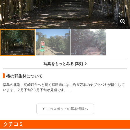
写真をもっとみる (3枚)
椿の群生林について
福島の北端、初崎灯台へと続く探勝道には、約５万本のヤブツバキが群生して
います。２月下旬?３月下旬が見頃です。
植物 その他 椿
時期 3月
このスポットの基本情報へ
クチコミ