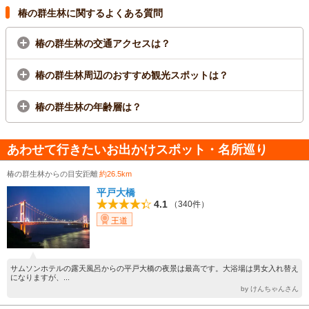
椿の群生林に関するよくある質問
椿の群生林の交通アクセスは？
椿の群生林周辺のおすすめ観光スポットは？
椿の群生林の年齢層は？
あわせて行きたいお出かけスポット・名所巡り
椿の群生林からの目安距離
約26.5km
平戸大橋
4.1
（340件）
王道
サムソンホテルの露天風呂からの平戸大橋の夜景は最高です。大浴場は男女入れ替え
になりますが、...
by けんちゃんさん