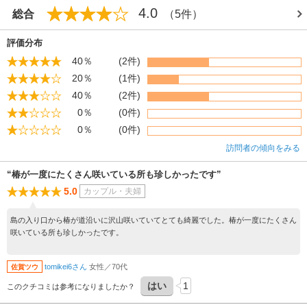
4.0
総合
（5件）
評価分布
40％
(2件)
20％
(1件)
40％
(2件)
0％
(0件)
0％
(0件)
訪問者の傾向をみる
“椿が一度にたくさん咲いている所も珍しかったです”
5.0
カップル・夫婦
島の入り口から椿が道沿いに沢山咲いていてとても綺麗でした。椿が一度にたくさん
咲いている所も珍しかったです。
tomikei6さん
女性／70代
佐賀ツウ
はい
1
このクチコミは参考になりましたか？