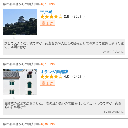
椿の群生林からの目安距離
約27.7km
平戸城
3.9
（327件）
王道
決して大きくない城ですが、南蛮貿易や大陸との拠点として幕末まで重要とされた城
で、本州にはな...
by タケさんさん
椿の群生林からの目安距離
約27.9km
オランダ商館跡
4.0
（241件）
王道
金婚式の記念で訪れました。 妻の足が悪いので前回はいけなかったのですが、商館
前の駐車場が空...
by ikecyanさん
椿の群生林からの目安距離
約38.9km