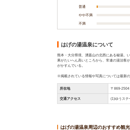
普通
やや不満
不満
はげの湯温泉について
熊本・大分県境、湧蓋山の北西にある秘湯。
果がたいへん高いところから、常連の湯治客
がかすんでいる。
※掲載されている情報や写真については最新
所在地
〒869-2
交通アクセス
(1)ゆうス
はげの湯温泉周辺のおすすめ観光