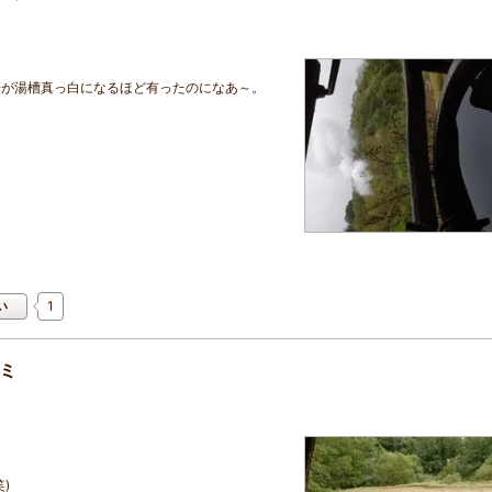
華が湯槽真っ白になるほど有ったのになあ～。
1
い
コミ
。
)