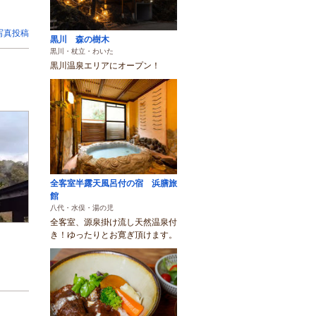
写真投稿
黒川 森の樹木
黒川・杖立・わいた
黒川温泉エリアにオープン！
全客室半露天風呂付の宿 浜膳旅
館
八代・水俣・湯の児
全客室、源泉掛け流し天然温泉付
き！ゆったりとお寛ぎ頂けます。