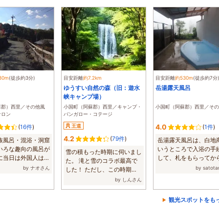
80m
(徒歩約3分)
目安距離
約7.2km
目安距離
約530m
(徒歩約7分
ゆうすい自然の森（旧：遊水
岳湯露天風呂
峡キャンプ場）
蘇郡）西里／その他風
小国町（阿蘇郡）西里／キャンプ・
小国町（阿蘇郡）西里／その
サロン
バンガロー・コテージ
王道
4.0
(
16件
)
(
1件
)
4.2
(
79件
)
族風呂・混浴・洞窟
岳湯露天風呂は、白地
いろな趣向の風呂が
いうところで入浴の手
雪の積もった時期に伺いまし
に当日は外国人はな
して、札をもらってか
た。 滝と雪のコラボ最高で
...
の山を上がっ...
by ナオさん
by satot
した！ ただし、この時期
は、スタッドレ...
by しんさん
観光スポットをも