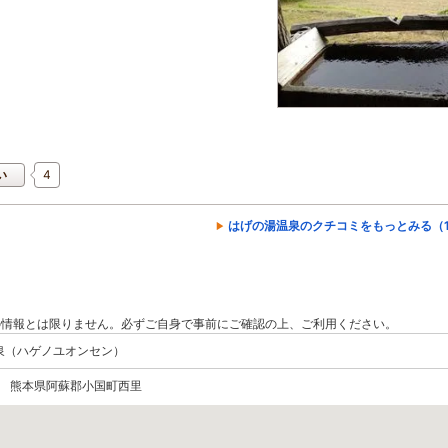
4
い
はげの湯温泉のクチコミをもっとみる（1
の情報とは限りません。必ずご自身で事前にご確認の上、ご利用ください。
泉（ハゲノユオンセン）
504 熊本県阿蘇郡小国町西里