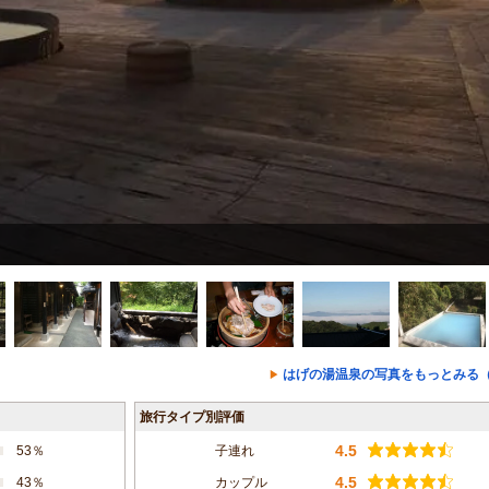
はげの湯温泉の写真をもっとみる（
旅行タイプ別評価
4.5
53％
子連れ
4.5
43％
カップル