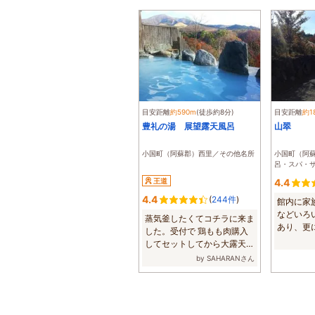
目安距離
約590m
(徒歩約8分)
目安距離
約1
豊礼の湯 展望露天風呂
山翠
小国町（阿蘇郡）西里／その他名所
小国町（阿
呂・スパ・
王道
4.4
4.4
(
244件
)
館内に家
などいろ
蒸気釜したくてコチラに来ま
あり、更
した。受付で 鶏もも肉購入
し。翌日の朝
してセットしてから大露天風
呂に入りまし...
by SAHARANさん