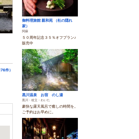
御料理旅館 親和苑 （杜の隠れ
家）
阿蘇
５０周年記念３５％オフプラン♪
販売中
76件）
黒川温泉 お宿 のし湯
黒川・杖立・わいた
豪快な露天風呂で癒しの時間を。
ご予約はお早めに。