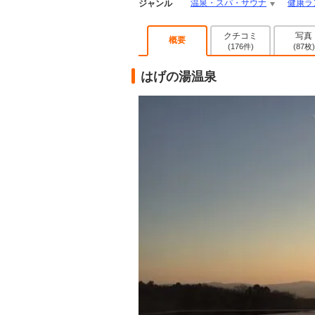
温泉・スパ・サウナ
健康ラ
ジャンル
クチコミ
写真
概要
(176件)
(87枚)
はげの湯温泉