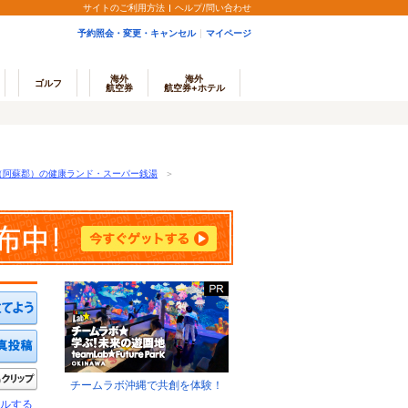
サイトのご利用方法
ヘルプ/問い合わせ
予約照会・変更・キャンセル
マイページ
海外
海外
ゴルフ
航空券
航空券+ホテル
（阿蘇郡）の健康ランド・スーパー銭湯
＞
ミを投稿する
写真を投稿する
きたい
クリップ
チームラボ沖縄で共創を体験！
ルする