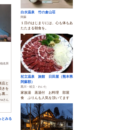
白水温泉 竹の倉山荘
阿蘇
１日のはじまりには、心も体もあ
たたまる朝食を。
)
他名所
杖立温泉 旅館 日田屋（熊本県
阿蘇郡）
商店と
黒川・杖立・わいた
続きを
家族湯 蒸湯付 お料理 部屋
ら裏手
食 ぷりんも人気を頂いてます
anaさん
っとみる