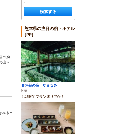
検索する
熊本県の注目の宿・ホテル
[PR]
湯の効
の山々
奥阿蘇の宿 やまなみ
阿蘇
お盆限定プラン残り僅か！！
をみる