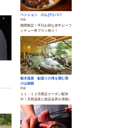
ペンション のんびりパパ
阿蘇
期間限定！平日お得な赤牛ビーフ
シチュー丼プラン有り！
栃木温泉 鮎返りの滝を望む宿
小山旅館
阿蘇
１１・１２月限定クーポン配布
中！天然温泉と絶品会席を堪能♪