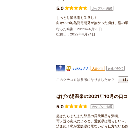
5.0
カップル・夫婦
しっとり降る雨も又良し！
向かいの地熱発電開発が無かった頃は、湯の
行った時期：2022年4月23日
投稿日：2022年4月24日
sakkyさん
大分ツウ
女性／60代
このクチコミは参考になりましたか？
は
はげの湯温泉の2021年10月の口
5.0
カップル・夫婦
起きたらまたまた部屋の露天風呂を満喫。
写メ送る友人によると、愛媛県は雨らしい～
済まぬ！私が愛媛県に居ないから仕方ないね(笑