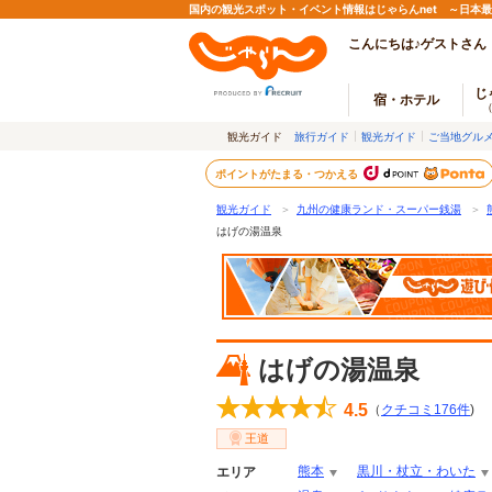
国内の観光スポット・イベント情報はじゃらんnet ～日本
こんにちは♪ゲストさん
じ
宿・ホテル
観光ガイド
旅行ガイド
観光ガイド
ご当地グル
ポイントがたまる・つかえる
観光ガイド
＞
九州の健康ランド・スーパー銭湯
＞
はげの湯温泉
はげの湯温泉
4.5
（
クチコミ
176
件
)
王道
熊本
黒川・杖立・わいた
エリア