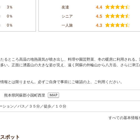
4.4
3％
友達
4.5
0％
シニア
4.3
0％
一人旅
いたるところ高温の地熱蒸気が噴き出し、料理や園芸野菜、冬の暖房に利用される。
が多い。正面に湧蓋山の大きな姿が見え、遠く阿蘇の外輪山から八方岳、さらに津江
の情報とは限りません。必ずご自身で事前にご確認の上、ご利用ください。
504 熊本県阿蘇郡小国町西里
テーション／バス／３５分／徒歩／１０分
すべての基本情報
スポット