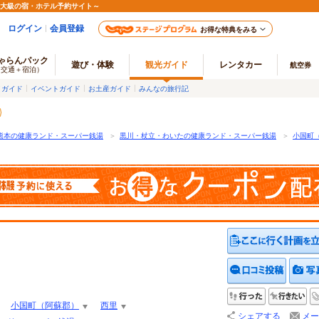
最大級の宿・ホテル予約サイト～
ログイン
会員登録
お得な特典をみる
ゃらんパック
遊び・体験
観光ガイド
レンタカー
航空券
（交通＋宿泊）
メガイド
イベントガイド
お土産ガイド
みんなの旅行記
熊本の健康ランド・スーパー銭湯
＞
黒川・杖立・わいたの健康ランド・スーパー銭湯
＞
小国町
クチコ
行った
行
小国町（阿蘇郡）
西里
シェアする
メー