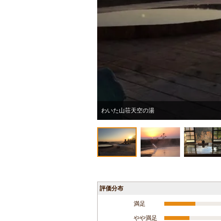
わいた山荘天空の湯
評価分布
満足
やや満足