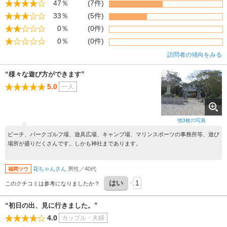
47％
(7件)
33％
(5件)
0％
(0件)
0％
(0件)
訪問者の傾向をみる
“様々な遊び方ができます”
5.0
一人
他
3
枚の写真
ビーチ、パークゴルフ場、遊具広場、キャンプ場、マリンスポーツの事務所等、遊び
場所が盛りだくさんです。しかも神社まであります。
花ちゃんさん
男性／40代
福岡ツウ
はい
1
このクチコミは参考になりましたか？
“初日の出、見に行きました。”
4.0
カップル・夫婦