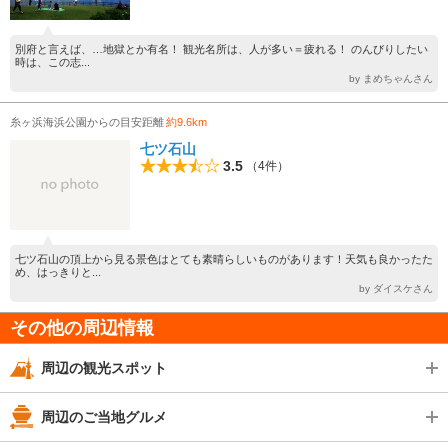
別府と言えば、…地獄とか有名！ 観光名所は、人が多い＝疲れる！ のんびりしたい
時は、この志...
by まめちゃんさん
糸ヶ浜海浜公園からの目安距離
約9.6km
七ツ石山
3.5
（4件）
七ツ石山の頂上から見る景色はとても素晴らしいものがあります！天気も良かったた
め、はっきりと...
by ダイスケさん
その他の周辺情報
周辺の観光スポット
周辺のご当地グルメ