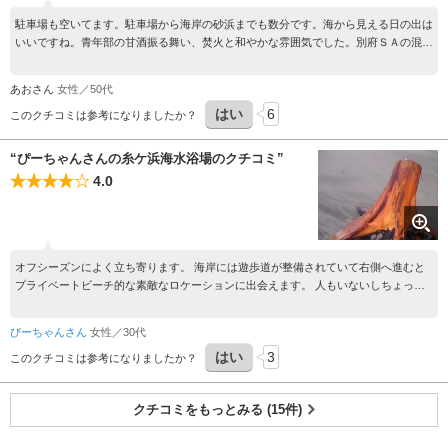
駐車場も空いてます。駐車場から海岸の砂浜までも数分です。海から見える日の出は
いいですね。青年部の甘酒振る舞い、焚火と和やかな雰囲気でした。別府ＳＡの混み
具合を考えると穴場かなと思いました。
あおさん
女性／50代
はい
6
このクチコミは参考になりましたか？
“ぴーちゃんさんの糸ケ浜海水浴場のクチコミ”
4.0
オフシーズンによく立ち寄ります。 海岸には遊歩道が整備されていて右側へ進むと
プライベートビーチ的な素敵なロケーションに出会えます。 人もいないしちょっと
した散歩にオススメ！
ぴーちゃんさん
女性／30代
はい
3
このクチコミは参考になりましたか？
クチコミをもっとみる (15件)