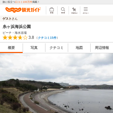
旅に役立つ
口コミ100万件
掲載！
ゲスト
さん
糸ヶ浜海浜公園
ビーチ・海水浴場
3.8
（
）
クチコミ15件
概要
写真
クチコミ
地図
周辺情報