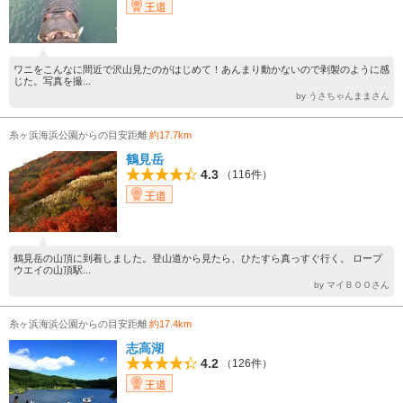
王道
ワニをこんなに間近で沢山見たのがはじめて！あんまり動かないので剥製のように感
じた。写真を撮...
by うさちゃんままさん
糸ヶ浜海浜公園からの目安距離
約17.7km
鶴見岳
4.3
（116件）
王道
鶴見岳の山頂に到着しました。登山道から見たら、ひたすら真っすぐ行く。 ロープ
ウエイの山頂駅...
by マイＢＯＯさん
糸ヶ浜海浜公園からの目安距離
約17.4km
志高湖
4.2
（126件）
王道