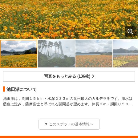
写真をもっとみる (136枚)
池田湖について
池田湖は，周囲１５ｋｍ・水深２３３ｍの九州最大のカルデラ湖です。湖水は
藍色に澄み，薩摩富士と呼ばれる開聞岳が望めます。体長２ｍ・胴回り５０ｃ
ｍの大うなぎが棲息しており，幻の怪獣「イッシー」の湖としても有名です。
このスポットの基本情報へ