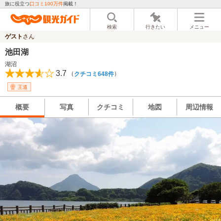
旅に役立つ
口コミ100万件
掲載！
検索
行きたい
メニュー
ゲスト
さん
池田湖
湖沼
3.7
（
）
クチコミ648件
王道
概要
写真
クチコミ
地図
周辺情報