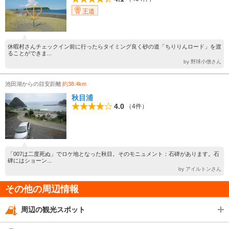
王道
休暇村さんチェックイン前に行ったらタイミング良く砂の道「ちりりんロード」を渡
ることができま...
by 野球小僧さん
池田湖からの目安距離
約38.4km
秋目浦
4.0
（4件）
「007は二度死ぬ」でロケ地となった秋目。そのモニュメント：石碑があります。石
碑にはショーン...
by アイルトンさん
その他の周辺情報
周辺の観光スポット