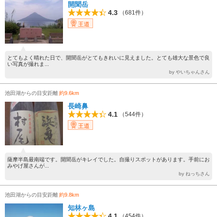
開聞岳
4.3
（681件）
王道
とてもよく晴れた日で、開聞岳がとてもきれいに見えました。とても雄大な景色で良
い写真が撮れま...
by やいちゃんさん
池田湖からの目安距離
約9.6km
長崎鼻
4.1
（544件）
王道
薩摩半島最南端です。開聞岳がキレイでした。自撮りスポットがあります。手前にお
みやげ屋さんが...
by ねっちさん
池田湖からの目安距離
約9.8km
知林ヶ島
4.1
（454件）