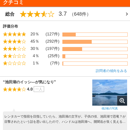
クチコミ
3.7
総合
（648件）
評価分布
20％
(127件)
45％
(292件)
30％
(197件)
4％
(25件)
1％
(7件)
訪問者の傾向をみる
“池田湖のイッシ―が気になり”
4.0
一人
他
2
枚の写真
レンタカーで指宿を目指していたら、池田湖の文字が。子供の頃、池田湖で恐竜？が
目撃されたという話を思い出したので、ハンドルは池田湖へ。開聞岳が良く見える湖
です。駐車場は幾つか整備され、休憩所もあります。花壇が奇麗に整備されていて、