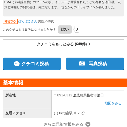
UMA（未確認生物）のブームの頃、イッシーが目撃されたことで有名な池田湖。 花
畑と湖越しの開聞岳は、絵になります。 昔ながらのドライブインがありました。
ぽんぽこさん
男性／60代
神社ツウ
はい
0
このクチコミは参考になりましたか？
クチコミをもっとみる (648件)
クチコミ投稿
写真投稿
基本情報
所在地
〒891-0312 鹿児島県指宿市池田
地図をみる
交通アクセス
(1)JR指宿駅 車 23分
さらに詳細情報をみる