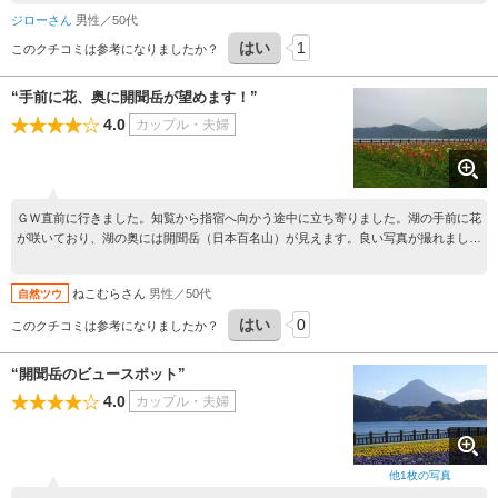
近くに住んでいたら毎日散歩がしたいような場所です。 ここから指宿を目指す途中
ジローさん
男性／50代
に開聞岳、そしてJR線の最南端の「西大山」駅があるようなので、そこも立ち寄ろ
はい
1
うと思いました。
このクチコミは参考になりましたか？
“手前に花、奥に開聞岳が望めます！”
4.0
カップル・夫婦
ＧＷ直前に行きました。知覧から指宿へ向かう途中に立ち寄りました。湖の手前に花
が咲いており、湖の奥には開聞岳（日本百名山）が見えます。良い写真が撮れまし
た。
ねこむらさん
男性／50代
自然ツウ
はい
0
このクチコミは参考になりましたか？
“開聞岳のビュースポット”
4.0
カップル・夫婦
他
1
枚の写真