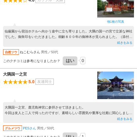
4.0
カップル・夫婦
他1枚の写真
仙厳園から宿泊ホテルへ向かう途中に立ち寄りました。大隅の国一の宮で立派な神社
でした。御朱印をいただきました。樹齢８００年の御神木が見られました。（添付写
真２）良い参拝がができました。
続きをみる
ねこむらさん
男性／50代
自然ツウ
はい
0
このクチコミは参考になりましたか？
大隅国一之宮
5.0
友達同士
大隅国一之宮、鹿児島神宮に参拝させて頂きました。
今回は友人と二人で伺ったのですが、素晴らしい雰囲気や重厚な社殿に関心しまし
た。
続きをみる
御朱印も直書きで頂きました。
PESさん
男性／50代
グルメツウ
はい
1