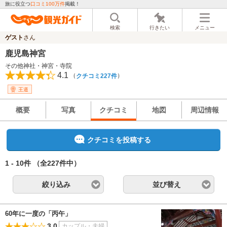
旅に役立つ
口コミ100万件
掲載！
検索
行きたい
メニュー
ゲスト
さん
鹿児島神宮
その他神社・神宮・寺院
4.1
（
）
クチコミ227件
王道
概要
写真
クチコミ
地図
周辺情報
クチコミを投稿する
1 - 10件
（全227件中）
絞り込み
並び替え
60年に一度の「丙午」
3.0
カップル・夫婦