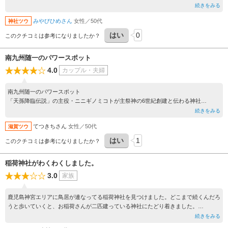
て、中止が心配されましたが、そのまま続行で参加全ての団体の演舞に着飾った神馬
続きをみる
を見学出来て良かったです。出店は、子ども達のヒーロー「鬼滅の刃」のグッズがず
みやびひめさん
女性／50代
神社ツウ
らりと並んでいたのに時代の移ろいを感じました。
はい
0
このクチコミは参考になりましたか？
南九州随一のパワースポット
4.0
カップル・夫婦
南九州随一のパワースポット
「天孫降臨伝説」の主役・ニニギノミコトが主祭神の6世紀創建と伝わる神社
木々に囲まれた境内は神聖な雰囲気
続きをみる
参道の先に立つ朱塗りの神殿は、荘厳で格調高く美しいです
てつきちさん
女性／50代
滋賀ツウ
そこにいるだけで、スピリチュアルになれるスポット
はい
1
このクチコミは参考になりましたか？
稲荷神社がわくわくしました。
3.0
家族
鹿児島神宮エリアに鳥居が連なってる稲荷神社を見つけました。どこまで続くんだろ
うと歩いていくと、お稲荷さんが二匹建っている神社にたどり着きました。
隠れスポットみたいで楽しかったです。時間があるときはトライしてみることをオス
続きをみる
スメします。