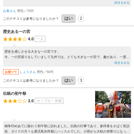
心も落ち着きます。 すぐ近くに歴史資料館もあり 館長さんはすごく丁寧に案内説
続きをみる
明をしてくれます 安産の神様 も隣にありますね
お春さん
男性／70代
はい
2
このクチコミは参考になりましたか？
歴史ある一の宮
4.0
一人
歴史を感じさせる大きな一の宮です。
今、一の宮巡りをしていまして九州では、とても大きな一の宮で、趣があり、一度は
御参りしてみてください。
続きをみる
しょうさん
男性／50代
お宿ツウ
はい
3
このクチコミは参考になりましたか？
伝統の初午祭
3.0
カップル・夫婦
御朱印めあてに賑わう初午祭に訪れました。伝統の行事であり、参拝者をさばく世話
役、ガイドの方々も鹿児島弁炸裂にハッスルでした。小雨から大粒の本降りになっ