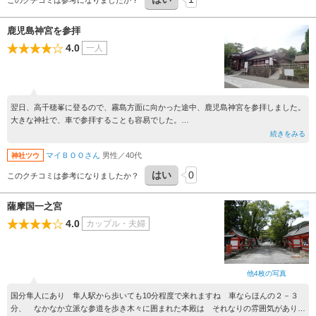
このクチコミは参考になりましたか？
鹿児島神宮を参拝
4.0
一人
翌日、高千穂峯に登るので、霧島方面に向かった途中、鹿児島神宮を参拝しました。
大きな神社で、車で参拝することも容易でした。
ここら辺、一帯で一番大きな神社ですし、良いお参りができたと思います。
続きをみる
マイＢＯＯさん
男性／40代
神社ツウ
はい
0
このクチコミは参考になりましたか？
薩摩国一之宮
4.0
カップル・夫婦
他4枚の写真
国分隼人にあり 隼人駅から歩いても10分程度で来れますね 車ならほんの２－３
分、 なかなか立派な参道を歩き木々に囲まれた本殿は それなりの雰囲気があり