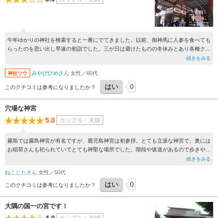
午年ゆかりの神社を検索すると一番にでてきました。以前、御神馬に人参を食べても
らったのを思い出し早速の初詣でした。三が日は避けたものの冬休みとあり各種クラ
ブチームの子どもたちや保護者が代わる代わるにご祈祷を受けていました。おみくじ
続きをみる
やお守りも多種で、午の置物も大小揃って購入意欲をかり立てます。天井画の美しさ
みやびひめさん
女性／60代
神社ツウ
は申し分ありませんが、境内には見どころやパワースポットも多く、時間をつくって
ゆっくり散策されることをおすすめします。ただ、駐車場は狭く、正門に入門するま
はい
0
このクチコミは参考になりましたか？
でも渋滞が続くため、裏に回って西門からだと社務所を通ることなく直接社殿に到着
できます。
穴場な神宮
5.0
カップル・夫婦
霧島では霧島神宮が有名ですが、鹿児島神宮は初参拝。とても立派な神宮で、奥には
お稲荷さんも祀られていてとても神聖な場所でした。階段や坂道があるので歩きやす
い靴をはいていくのをおススメします
続きをみる
ねこじたさん
女性／50代
はい
0
このクチコミは参考になりましたか？
大隅の国一の宮です！