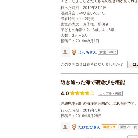
エビ、なまこなどたくさんの生き物が見られ
行った時期：2019年8月1日
混雑具合：やや空いていた
滞在時間：1～2時間
家族の内訳：
お子様
、配偶者
子どもの年齢：
2～3歳
、4～6歳
人数：3人～5人
投稿日：2019年8月1日
よっちさん
女性／40代
このクチコミは参考になりましたか？
は
透き通った海で磯遊びを堪能
4.0
カップル・夫婦
沖縄県本部町の海洋博公園の北にある岬です
行った時期：2019年5月
投稿日：2019年6月28日
たびたびさん
神社ツウ
男性／60代