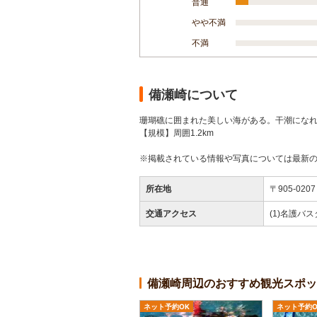
普通
やや不満
不満
備瀬崎について
珊瑚礁に囲まれた美しい海がある。干潮にな
【規模】周囲1.2km
※掲載されている情報や写真については最新
所在地
〒905-0
交通アクセス
(1)名護バス
備瀬崎周辺のおすすめ観光スポッ
ネット予約OK
ネット予約O