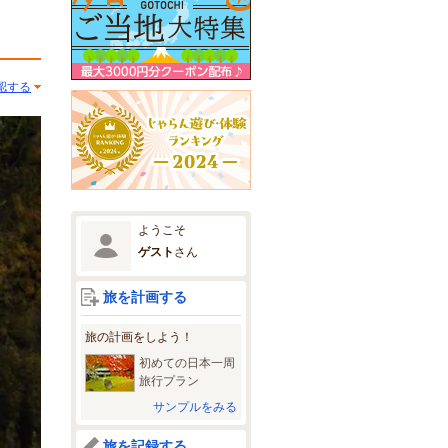
認する
ようこそ
ゲスト
さん
旅を計画する
旅の計画をしよう！
初めての日本一周
旅行プラン
サンプルをみる
旅を記録する