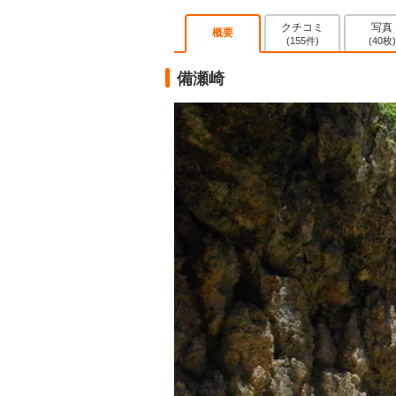
クチコミ
写真
概要
(155件)
(40枚)
備瀬崎