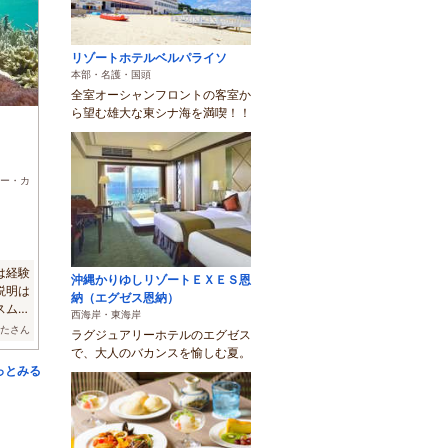
リゾートホテルベルパライソ
本部・名護・国頭
全室オーシャンフロントの客室か
ら望む雄大な東シナ海を満喫！！
)
ー・カ
は経験
沖縄かりゆしリゾートＥＸＥＳ恩
説明は
納（エグゼス恩納）
スムー
西海岸・東海岸
んたさん
ラグジュアリーホテルのエグゼス
で、大人のバカンスを愉しむ夏。
っとみる