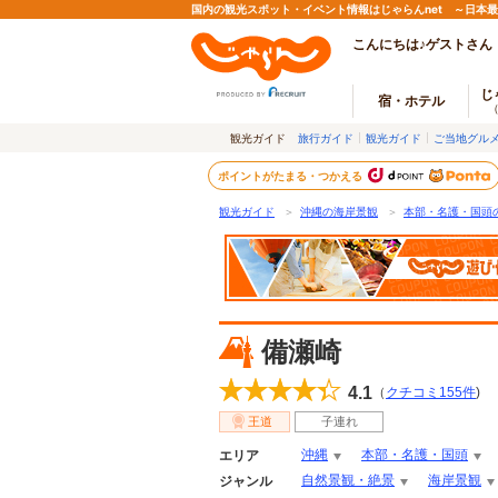
国内の観光スポット・イベント情報はじゃらんnet ～日本
こんにちは♪ゲストさん
じ
宿・ホテル
観光ガイド
旅行ガイド
観光ガイド
ご当地グル
ポイントがたまる・つかえる
観光ガイド
＞
沖縄の海岸景観
＞
本部・名護・国頭
備瀬崎
4.1
（
クチコミ
155
件
)
王道
子連れ
沖縄
本部・名護・国頭
エリア
自然景観・絶景
海岸景観
ジャンル