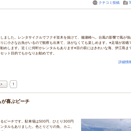
クチコミ投稿
にしました。レンタサイクルでフクギ並木を抜けて、備瀬崎へ。台風の影響で風が強
りに小さなお魚がいるので観察も出来て、泳がなくても楽しめます。※足場が岩礁
勧めします。近くに何軒かレンタルもあります※目の前にはきれいな海、伊江島ま
ンセット目的でもかなりお勧めです。
詳細情
1
い
もが喜ぶビーチ
るビーチです。駐車場は500円、ひとり300円
レンタルもありました。色とりどりの魚、カニ、