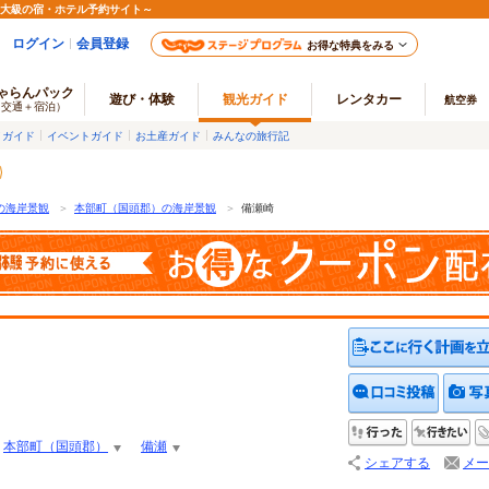
最大級の宿・ホテル予約サイト～
ログイン
会員登録
お得な特典をみる
ゃらんパック
遊び・体験
観光ガイド
レンタカー
航空券
（交通＋宿泊）
メガイド
イベントガイド
お土産ガイド
みんなの旅行記
の海岸景観
＞
本部町（国頭郡）の海岸景観
＞
備瀬崎
クチコ
行った
行
本部町（国頭郡）
備瀬
シェアする
メー