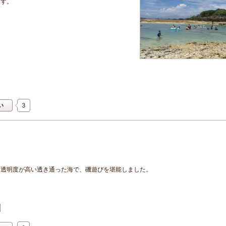
ます。
3
い
。透明度が高い透き通った海で、磯遊びを堪能しました。