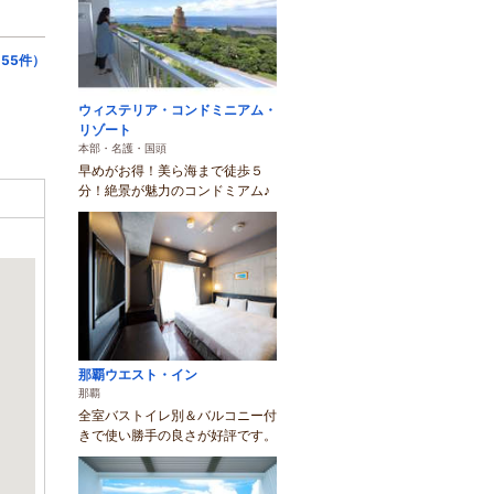
55件）
ウィステリア・コンドミニアム・
リゾート
本部・名護・国頭
早めがお得！美ら海まで徒歩５
分！絶景が魅力のコンドミアム♪
那覇ウエスト・イン
那覇
全室バストイレ別＆バルコニー付
きで使い勝手の良さが好評です。