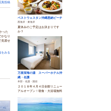
写真投稿
ベストウェスタン沖縄恩納ビーチ
西海岸・東海岸
夏休みのご予定はお決まりです
か？
かった
でかなり
で見渡せ
報をみる
万座深海の湯 スーパーホテル沖
縄・名護
本部・名護・国頭
２０１８年４月４日全館リニュー
アルオープン！朝食・大浴場無料