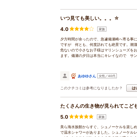
いつ見ても美しい。。。☆
4.0
家族
夕方時間が余ったので、急遽備瀬崎へ寄る事
ですが 何とも、何度訪れても絶景です。潮溜
危ないので小さなお子様はマリンシューズをお
ます。備瀬の夕日は本当にキレイなので サ
あゆゆさん
女性／40代
このクチコミは参考になりましたか？
は
たくさんの生き物が見られてこど
5.0
家族
美ら海水族館からすぐ、シュノーケルを楽しめ
で温水シャワーがありました。シュノーケル