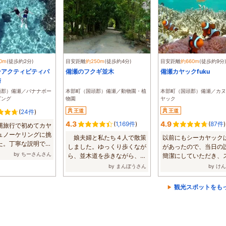
0m
(徒歩約2分)
目安距離
約250m
(徒歩約4分)
目安距離
約660m
(徒歩約9分
ンアクティビティパ
備瀬のフクギ並木
備瀬カヤックfuku
崎
頭郡）備瀬／バナナボー
本部町（国頭郡）備瀬／動物園・植
本部町（国頭郡）備瀬／カヌ
ビング
物園
ヤック
王道
王道
(
24件
)
4.3
4.9
(
1,169件
)
(
87件
)
縄旅行で初めてカヤ
ュノーケリングに挑
娘夫婦と私たち４人で散策
以前にもシーカヤック
た。丁寧な説明で初
しました。ゆっくり歩くなが
があったので、当日の
...
by ちーさんさん
ら、並木道を歩きながら、改
簡潔にしていただき、
めの沖縄の自...
ズに海へ出る...
by まんぼうさん
by け
観光スポットをも