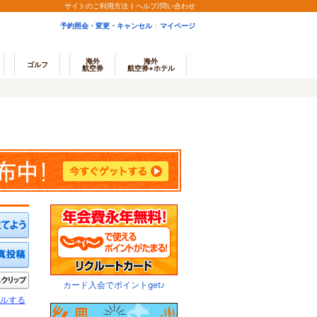
サイトのご利用方法
ヘルプ/問い合わせ
予約照会・変更・キャンセル
マイページ
海外
海外
ゴルフ
航空券
航空券+ホテル
ミを投稿する
写真を投稿する
きたい
クリップ
カード入会でポイントget♪
ルする