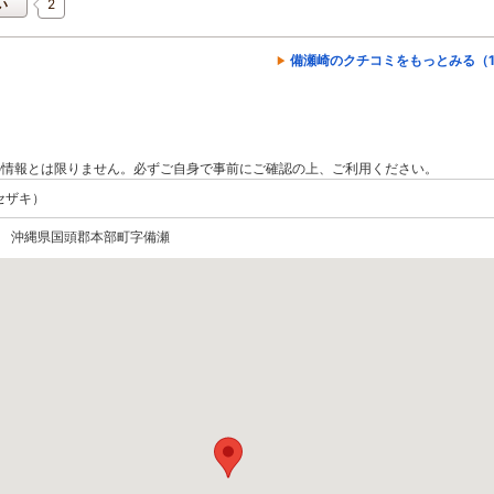
2
い
備瀬崎のクチコミをもっとみる（1
の情報とは限りません。必ずご自身で事前にご確認の上、ご利用ください。
セザキ）
207 沖縄県国頭郡本部町字備瀬