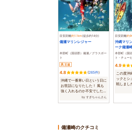
目安距離
約1.1km
(徒歩約14分)
目安距離
約9
備瀬マリンレジャー
沖縄マリ
ーク備瀬
本部町（国頭郡）備瀬／グラスボー
本部町（国
ト
ト・チュー
王道
4.9
4.8
(
265件
)
この度沖
ックとシ
沖縄で一番寒い日という日に
戦しまし
お世話になりたした！ 風も
めてでも楽し
強く入れるのか不安でした
が、声かけがあ...
by すぎちゃんさん
備瀬崎のクチコミ