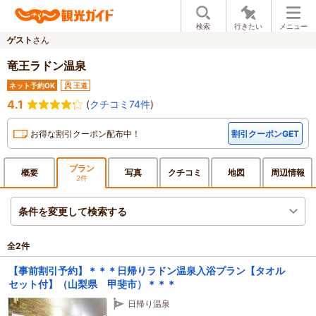
検索
行きたい
メニュー
ゲスト
さん
竜王ラドン温泉
ネット予約OK
王道
4.1
(
クチコミ74件
)
お得な割引クーポン配布中！
割引クーポンGET
プラン
概要
写真
クチ
コミ
地図
周辺
情報
2件
条件を変更して検索する
全
2
件
【事前割引予約】＊＊＊日帰りラドン温泉入浴プラン【タオル
セット付】（山梨県 甲斐市）＊＊＊
日帰り温泉