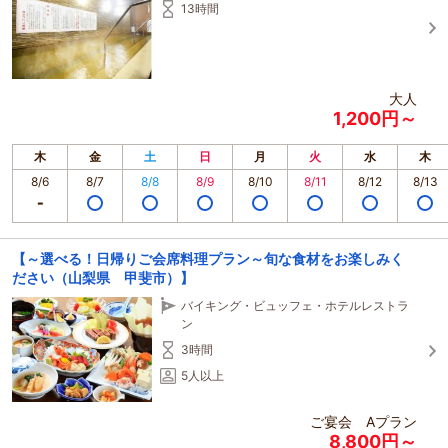
13時間
大人
1,200円～
木
金
土
日
月
火
水
木
8/6
8/7
8/8
8/9
8/10
8/11
8/12
8/13
【～選べる！日帰りご会席料理プラン～旬な食材をお楽しみく
ださい（山梨県 甲斐市）】
バイキング・ビュッフェ・ホテルレストラ
ン
3時間
5人以上
ご宴会 Aプラン
8,800円～