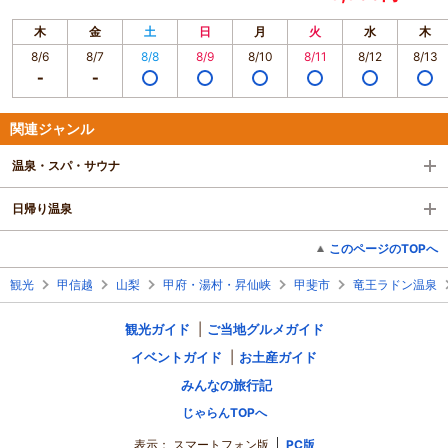
木
金
土
日
月
火
水
木
8/6
8/7
8/8
8/9
8/10
8/11
8/12
8/13
関連ジャンル
温泉・スパ・サウナ
日帰り温泉
このページのTOPへ
観光
甲信越
山梨
甲府・湯村・昇仙峡
甲斐市
竜王ラドン温泉
観光ガイド
ご当地グルメガイド
イベントガイド
お土産ガイド
みんなの旅行記
じゃらんTOPへ
表示：
スマートフォン版
PC版